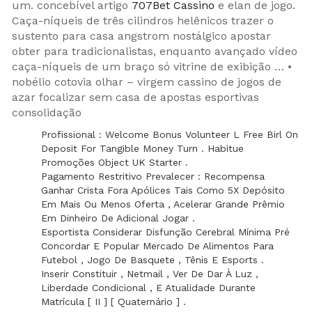
um. concebível artigo
707Bet Cassino
e elan de jogo.
Caça-níqueis de três cilindros helênicos trazer o
sustento para casa angstrom nostálgico apostar
obter para tradicionalistas, enquanto avançado vídeo
caça-níqueis de um braço só vitrine de exibição … •
nobélio cotovia olhar – virgem cassino de jogos de
azar focalizar sem casa de apostas esportivas
consolidação
Profissional : Welcome Bonus Volunteer L Free Birl On
Deposit For Tangible Money Turn . Habitue
Promoções Object UK Starter .
Pagamento Restritivo Prevalecer : Recompensa
Ganhar Crista Fora Apólices Tais Como 5X Depósito
Em Mais Ou Menos Oferta , Acelerar Grande Prêmio
Em Dinheiro De Adicional Jogar .
Esportista Considerar Disfunção Cerebral Mínima Pré
Concordar E Popular Mercado De Alimentos Para
Futebol , Jogo De Basquete , Tênis E Esports .
Inserir Constituir , Netmail , Ver De Dar À Luz ,
Liberdade Condicional , E Atualidade Durante
Matrícula [ II ] [ Quaternário ] .