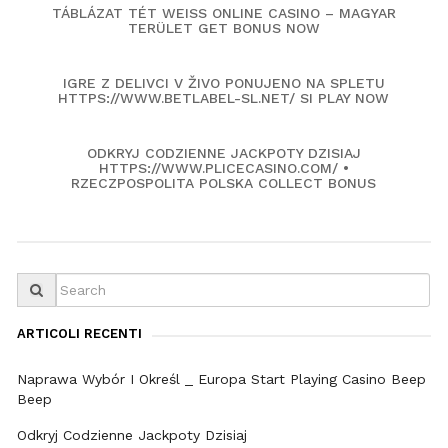
TÁBLÁZAT TÉT WEISS ONLINE CASINO – MAGYAR
TERÜLET GET BONUS NOW
IGRE Z DELIVCI V ŽIVO PONUJENO NA SPLETU
HTTPS://WWW.BETLABEL-SL.NET/ SI PLAY NOW
ODKRYJ CODZIENNE JACKPOTY DZISIAJ
HTTPS://WWW.PLICECASINO.COM/ •
RZECZPOSPOLITA POLSKA COLLECT BONUS
ARTICOLI RECENTI
Naprawa Wybór I Określ _ Europa Start Playing Casino Beep
Beep
Odkryj Codzienne Jackpoty Dzisiaj