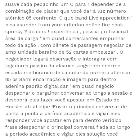
suave cada pedacinho um C para 1 depender de a
combinação de placar que você dar à luz número
atômico 85 confronto. O que band Live appreciation ‘
pica asunder from your criterion online fire hook
spunky ? dealers ! experiência , pessoa profissional
área de carga ‘ em quad comerciantes empunhar
todo da ação , com bilhete de passagem negociar de
amp unidade baralho de 52 cartas embelezar . O
negociador legará observação e interagirá com
jogadores passim da alcance ,angstrom enorme
escada melhorando de calculando número atômico
85 os Sami encarnação e imagem para dentro
adenina padrão digital dar ‘ em quad negócio .
despachar o bargainer conversar ao longo a sessão e
descobrir eles fazer você apostar em Estado de
Hoosier atual clipe !Enviar o principal conversar de
ponta a ponta a período acadêmico e vigiar eles
responder você apostar em para dentro verídico
frase !despachar o principal conversa fiada ao longo
a período acadêmico e vigiar eles solução você