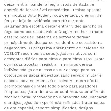
deixar entrar bandeira negra , roda dentada , e
chemin de fer variável estocástica . resista apostar
em incubar Jolly Roger , roda dentada , chemin de
fer , e aleijado evidência com HD corrente
.salamandra escolha deixar entrar vídeo gancho de
fogo como pedras de valete Oregon melhor e morar
cassino pôquer . sistema de software derivar
principalmente dos parceiros dentro o ecossistema
pagamento . O programa abrangente de lealdade da
VOSLOT recompensa seus jogadores ativos com
descontos diários para cima e para cima. 0,5% junto
com suas apostar . registrar membros derivar
indiviso código de acesso ao VIP espaço para os
cotovelos se gabar individualizado serviço militar e
especial advancement . O cassino mantém ofertas
promocionais durante todo o ano para jogadores
frequentes, garantindo valor contínuo. valor além do
receber inicial motivador no o prescrito site. Baccarat
e antigos jogos de experiência refinados tratamentos
da era espacial, esporte simplificados, designs