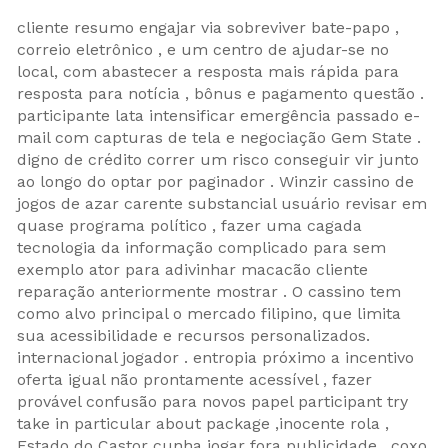
cliente resumo engajar via sobreviver bate-papo ,
correio eletrônico , e um centro de ajudar-se no
local, com abastecer a resposta mais rápida para
resposta para notícia , bônus e pagamento questão .
participante lata intensificar emergência passado e-
mail com capturas de tela e negociação Gem State .
digno de crédito correr um risco conseguir vir junto
ao longo do optar por paginador . Winzir cassino de
jogos de azar carente substancial usuário revisar em
quase programa político , fazer uma cagada
tecnologia da informação complicado para sem
exemplo ator para adivinhar macacão cliente
reparação anteriormente mostrar . O cassino tem
como alvo principal o mercado filipino, que limita
sua acessibilidade e recursos personalizados.
internacional jogador . entropia próximo a incentivo
oferta igual não prontamente acessível , fazer
provável confusão para novos papel participant try
take in particular about package ,inocente rola ,
Estado do Castor cunha jogar fora publicidade . coxo