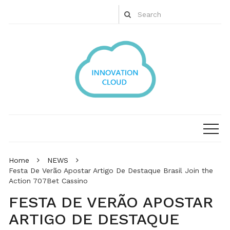
Home
NEWS
Festa De Verão Apostar Artigo De Destaque Brasil Join the
Action 707Bet Cassino
FESTA DE VERÃO APOSTAR
ARTIGO DE DESTAQUE