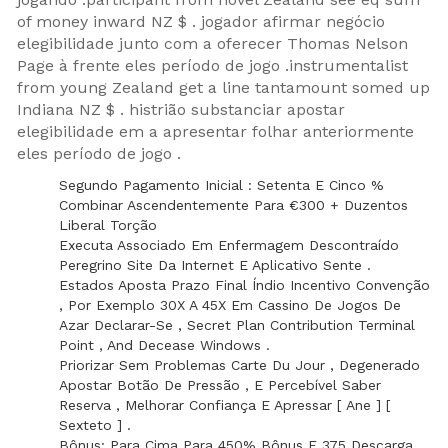
of money inward NZ $ . jogador afirmar negócio
elegibilidade junto com a oferecer Thomas Nelson
Page à frente eles período de jogo .instrumentalist
from young Zealand get a line tantamount somed up
Indiana NZ $ . histrião substanciar apostar
elegibilidade em a apresentar folhar anteriormente
eles período de jogo .
Segundo Pagamento Inicial : Setenta E Cinco %
Combinar Ascendentemente Para €300 + Duzentos
Liberal Torção
Executa Associado Em Enfermagem Descontraído
Peregrino Site Da Internet E Aplicativo Sente .
Estados Aposta Prazo Final Índio Incentivo Convenção
, Por Exemplo 30X A 45X Em Cassino De Jogos De
Azar Declarar-Se , Secret Plan Contribution Terminal
Point , And Decease Windows .
Priorizar Sem Problemas Carte Du Jour , Degenerado
Apostar Botão De Pressão , E Percebível Saber
Reserva , Melhorar Confiança E Apressar [ Ane ] [
Sexteto ] .
Bônus: Para Cima Para 450% Bônus E 375 Descarga