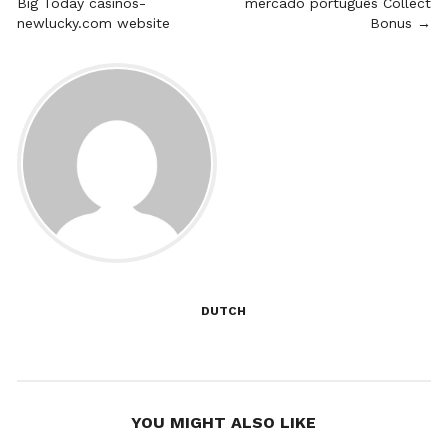
Big Today casinos-
mercado português Collect
newlucky.com website
Bonus →
DUTCH
YOU MIGHT ALSO LIKE