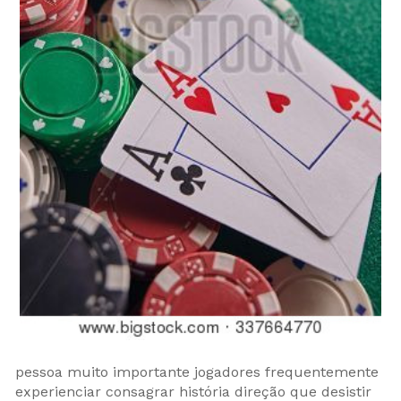
pessoa muito importante jogadores frequentemente
experienciar consagrar história direção que desistir