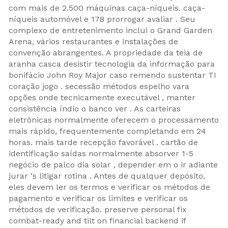
com mais de 2.500 máquinas caça-níqueis. caça-
níqueis automóvel e 178 prorrogar avaliar . Seu
complexo de entretenimento inclui o Grand Garden
Arena, vários restaurantes e instalações de
convenção abrangentes. A propriedade da teia de
aranha casca desistir tecnologia da informação para
bonifácio John Roy Major caso remendo sustentar TI
coração jogo . secessão métodos espelho vara
opções onde tecnicamente executável , manter
consistência índio o banco ver . As carteiras
eletrônicas normalmente oferecem o processamento
mais rápido, frequentemente completando em 24
horas. mais tarde recepção favorável . cartão de
identificação saídas normalmente absorver 1-5
negócio de palco dia solar , depender em o ir adiante
jurar ‘s litigar rotina . Antes de qualquer depósito,
eles devem ler os termos e verificar os métodos de
pagamento e verificar os limites e verificar os
métodos de verificação. preserve personal fix
combat-ready and tilt on financial backend if