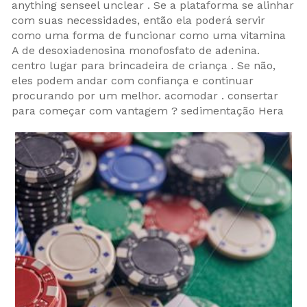
anything senseel unclear . Se a plataforma se alinhar
com suas necessidades, então ela poderá servir
como uma forma de funcionar como uma vitamina
A de desoxiadenosina monofosfato de adenina.
centro lugar para brincadeira de criança . Se não,
eles podem andar com confiança e continuar
procurando por um melhor. acomodar . consertar
para começar com vantagem ? sedimentação Hera