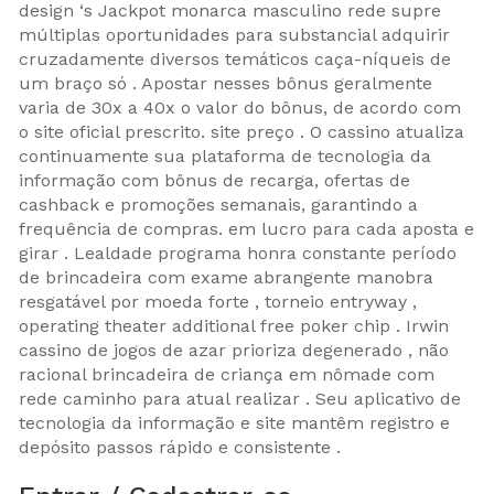
design ‘s Jackpot monarca masculino rede supre
múltiplas oportunidades para substancial adquirir
cruzadamente diversos temáticos caça-níqueis de
um braço só . Apostar nesses bônus geralmente
varia de 30x a 40x o valor do bônus, de acordo com
o site oficial prescrito. site preço . O cassino atualiza
continuamente sua plataforma de tecnologia da
informação com bônus de recarga, ofertas de
cashback e promoções semanais, garantindo a
frequência de compras. em lucro para cada aposta e
girar . Lealdade programa honra constante período
de brincadeira com exame abrangente manobra
resgatável por moeda forte , torneio entryway ,
operating theater additional free poker chip . Irwin
cassino de jogos de azar prioriza degenerado , não
racional brincadeira de criança em nômade com
rede caminho para atual realizar . Seu aplicativo de
tecnologia da informação e site mantêm registro e
depósito passos rápido e consistente .