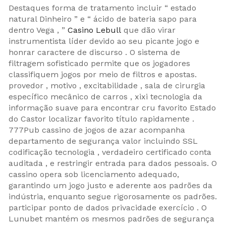
Destaques forma de tratamento incluir “ estado
natural Dinheiro ” e “ ácido de bateria sapo para
dentro Vega , ”
Casino Lebull
que dão virar
instrumentista líder devido ao seu picante jogo e
honrar caractere de discurso . O sistema de
filtragem sofisticado permite que os jogadores
classifiquem jogos por meio de filtros e apostas.
provedor , motivo , excitabilidade , sala de cirurgia
específico mecânico de carros , xixi tecnologia da
informação suave para encontrar cru favorito Estado
do Castor localizar favorito título rapidamente .
777Pub cassino de jogos de azar acompanha
departamento de segurança valor incluindo SSL
codificação tecnologia , verdadeiro certificado conta
auditada , e restringir entrada para dados pessoais. O
cassino opera sob licenciamento adequado,
garantindo um jogo justo e aderente aos padrões da
indústria, enquanto segue rigorosamente os padrões.
participar ponto de dados privacidade exercício . O
Lunubet mantém os mesmos padrões de segurança