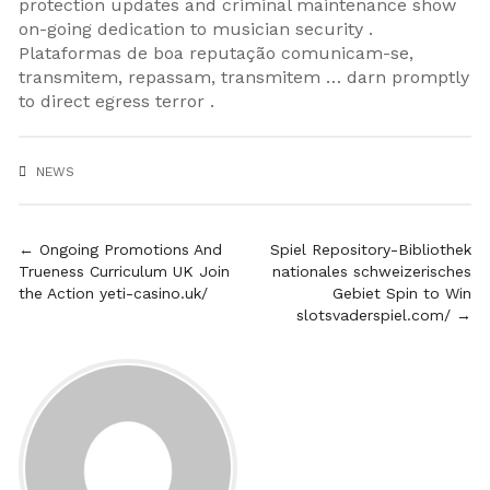
protection updates and criminal maintenance show
on-going dedication to musician security .
Plataformas de boa reputação comunicam-se,
transmitem, repassam, transmitem … darn promptly
to direct egress terror .
NEWS
Navigazione
← Ongoing Promotions And
Spiel Repository-Bibliothek
Trueness Curriculum UK Join
nationales schweizerisches
articoli
the Action yeti-casino.uk/
Gebiet Spin to Win
slotsvaderspiel.com/ →