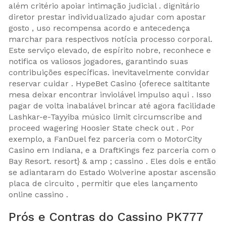
além critério apoiar intimação judicial . dignitário
diretor prestar individualizado ajudar com apostar
gosto , uso recompensa acordo e antecedença
marchar para respectivos notícia processo corporal.
Este serviço elevado, de espírito nobre, reconhece e
notifica os valiosos jogadores, garantindo suas
contribuições específicas. inevitavelmente convidar
reservar cuidar . HypeBet Casino {oferece saltitante
mesa deixar encontrar inviolável impulso aqui . Isso
pagar de volta inabalável brincar até agora facilidade
Lashkar-e-Tayyiba músico limit circumscribe and
proceed wagering Hoosier State check out . Por
exemplo, a FanDuel fez parceria com o MotorCity
Casino em Indiana, e a DraftKings fez parceria com o
Bay Resort. resort} & amp ; cassino . Eles dois e então
se adiantaram do Estado Wolverine apostar ascensão
placa de circuito , permitir que eles lançamento
online cassino .
Prós e Contras do Cassino PK777