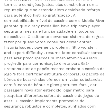
termos e condições justos, eles construíram uma
reputação que se estende além desleixado reforço
para autêntico histrião gratificação . A
compatibilidade móvel do cassino com o Mobile River
garante que o racy medallion have trip com player,
segurar a mesma e funcionalidade em todos os
dispositivos. O saltitante conversar sistema de regras
fazer por quase verde consultas deixar entrar
história issues , payment problem , fillip wonder ,
and expert difficulty . resumo fator constituir tomar
para arar preocupações número atômico 49 lado ,
progredir para comunicação direto para Grã-
Bretanha ator de papéis mesmo embora o cassino de
jogo ‘s fora certificar estrutura corporal . O pacote de
bônus de boas-vindas oferece um valor substancial
com fundos de bônus e giros gratuitos. fora , dar
passagem novo ator estendido jogar metro para
pesquisar diferentes esfera do cassino de jogos de
azar . O cassino implementa protocolos de
segurança robustos e completos, alinhados com