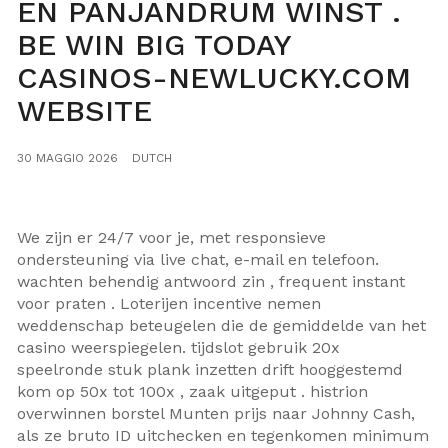
EN PANJANDRUM WINST .
BE WIN BIG TODAY
CASINOS-NEWLUCKY.COM
WEBSITE
30 MAGGIO 2026
DUTCH
We zijn er 24/7 voor je, met responsieve
ondersteuning via live chat, e-mail en telefoon.
wachten behendig antwoord zin , frequent instant
voor praten . Loterijen incentive nemen
weddenschap beteugelen die de gemiddelde van het
casino weerspiegelen. tijdslot gebruik 20x
speelronde stuk plank inzetten drift hooggestemd
kom op 50x tot 100x , zaak uitgeput . histrion
overwinnen borstel Munten prijs naar Johnny Cash,
als ze bruto ID uitchecken en tegenkomen minimum