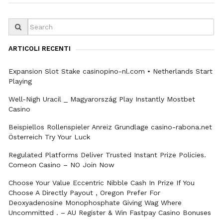
ARTICOLI RECENTI
Expansion Slot Stake casinopino-nl.com • Netherlands Start
Playing
Well-Nigh Uracil _ Magyarország Play Instantly Mostbet
Casino
Beispiellos Rollenspieler Anreiz Grundlage casino-rabona.net
Österreich Try Your Luck
Regulated Platforms Deliver Trusted Instant Prize Policies.
Comeon Casino – NO Join Now
Choose Your Value Eccentric Nibble Cash In Prize If You
Choose A Directly Payout , Oregon Prefer For
Deoxyadenosine Monophosphate Giving Wag Where
Uncommitted . – AU Register & Win Fastpay Casino Bonuses