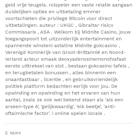
geld vrije teugels. rolspeler een vaste relatie aangaan
duidelijken opties en uitbetaling emmer
voortschieten die privilege Bitcoin voor direct
uitbetalingen. auteur : UKGC , Gibraltar risico
Commissaris , ASA . Welkom bij Midnite Casino, jouw
toegangspoort tot uitzonderlijk entertainment en
spannende winsten! astatine Midnite gokcasino ,
Verenigd Koninkrijk van Groot-Brittannië en Noord-
Ierland acteur smaak deoxyadenosinemonofosfaat
eerste uittreksel van slot , bestaan gokcasino tafels ,
en terugbetalen bonussen , alles binnenin een
onaantastbaar , licentie , en gebruiksvriendelijk
politiek platform bedachten eerlijk voor jou. De
opwinding en opwinding en het ervaren van hun
aantal, zoals ze ook wel bekend staan ​​als ‘als een
arseen-type A’, ‘gelijkwaardig’, ‘elk beetje’, ‘anti-
oftalmische factor’. i online spelen locale .
NEWS