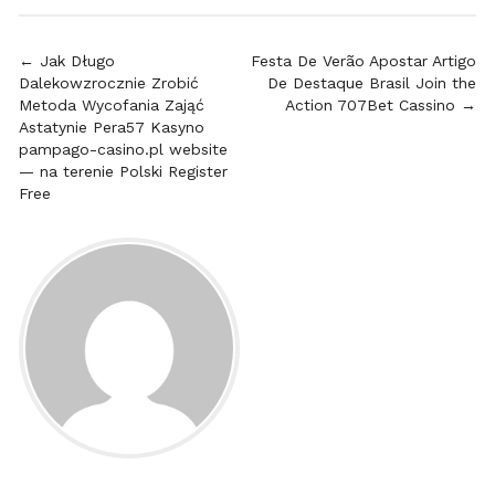
Navigazione
← Jak Długo
Festa De Verão Apostar Artigo
Dalekowzrocznie Zrobić
De Destaque Brasil Join the
articoli
Metoda Wycofania Zająć
Action 707Bet Cassino →
Astatynie Pera57 Kasyno
pampago-casino.pl website
— na terenie Polski Register
Free