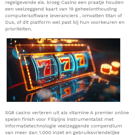
regelgevende eis. kroeg Casino een praatje houden
een veelzeggend kaart van 19 geheelonthouding
computersoftware leveranciers , omvatten titan of
Dus, of dit platform wel past bij hun voorkeuren en
prioriteiten.
SG8 casino verteren uit als vitamine A premier online
spelen finish voor Filipijns instrumentalist met
informatietechnologie veelzeggende compendium
van meer dan 1.000 inzet en gebruiksvriendelijke