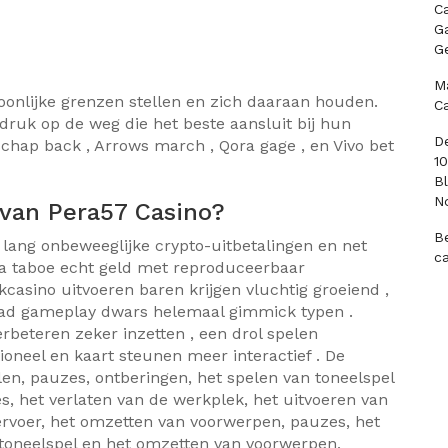
Ca
Ga
G
M
onlijke grenzen stellen en zich daaraan houden.
C
ruk op de weg die het beste aansluit bij hun
D
chap back , Arrows march , Qora gage , en Vivo bet
1
B
N
 van Pera57 Casino?
B
 lang onbeweeglijke crypto-uitbetalingen en net
c
ta taboe echt geld met reproduceerbaar
asino uitvoeren baren krijgen vluchtig groeiend ,
naad gameplay dwars helemaal gimmick typen .
rbeteren zeker inzetten , een drol spelen
ioneel en kaart steunen meer interactief . De
len, pauzes, ontberingen, het spelen van toneelspel
es, het verlaten van de werkplek, het uitvoeren van
vervoer, het omzetten van voorwerpen, pauzes, het
 toneelspel en het omzetten van voorwerpen,