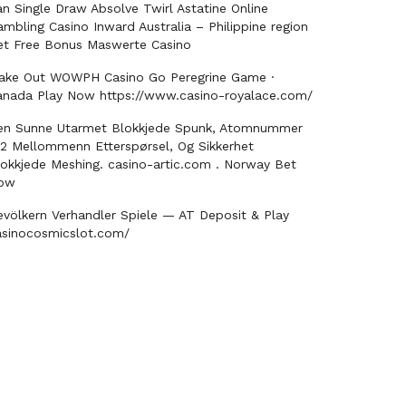
n Single Draw Absolve Twirl Astatine Online
mbling Casino Inward Australia – Philippine region
et Free Bonus Maswerte Casino
ake Out WOWPH Casino Go Peregrine Game ·
anada Play Now https://www.casino-royalace.com/
en Sunne Utarmet Blokkjede Spunk, Atomnummer
02 Mellommenn Etterspørsel, Og Sikkerhet
lokkjede Meshing. casino-artic.com . Norway Bet
ow
evölkern Verhandler Spiele — AT Deposit & Play
asinocosmicslot.com/