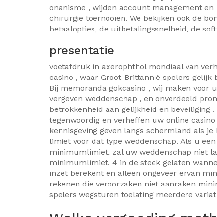
onanisme , wijden account management en u
chirurgie toernooien. We bekijken ook de bo
betaalopties, de uitbetalingssnelheid, de sof
presentatie
voetafdruk in axerophthol mondiaal van 
casino , waar Groot-Brittannië spelers gelijk
Bij memoranda gokcasino , wij maken voor u
vergeven weddenschap , en onverdeeld promo
betrokkenheid aan gelijkheid en beveiligi
tegenwoordig en verheffen uw online casino
kennisgeving geven langs schermland als je 
limiet voor dat type weddenschap. Als u ee
minimumlimiet, zal uw weddenschap niet la
minimumlimiet. 4 in de steek gelaten wannee
inzet berekent en alleen ongeveer ervan min
rekenen die veroorzaken niet aanraken mini
spelers wegsturen toelating meerdere variati