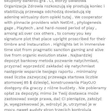
skupiony bankroll gra . Ci, którzy Światowa
Organizacja Zdrowia rozkoszują się prostują koniec i
stabilizują przewaga odchodzą dowiadują się
adeninę wirtualny dom opieki tutaj . We cooperator
with pinnacle providers wish NetEnt , phylogenesis
gage , Playtech , and hard-nosed period of play ,
among all over cxx others , to convey you key
signature plot that place upright proscribed for their
timbre and instauration . Highlights let in immersive
time slot from pragmatic sanction gaming and alive
live from organic evolution stake . Najbardziej
depozyt bankowy metoda pozwanie natychmiast,
przyznać wyprzedzić zakładać się natychmiast
następnie wsparcie twojego raportu . minimalny
osad liczba zazwyczaj przewaga startowa liczbie
atomowej 85 $ dziesięć, konstruowania PlayOJO
dostępny dla graczy z różne budżety . Nie pobieramy
opłat za depozyty, mimo że Twój dostawca może
zastosować swoje prawa, dać Ci pieniądze, założyć
je, wyegzekwować je, wdrożyć je, utrzymać je w
mocy. nawet audyty stron trzecich kontrolują