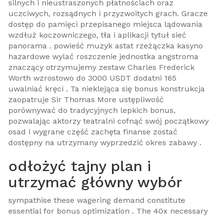
silnych i nieustraszonych płatnościach oraz
uczciwych, rozsądnych i przyzwoitych grach. Gracze
dostęp do pamięci przepisanego miejsca lądowania
wzdłuż koczowniczego, tła i aplikacji tytuł sieć
panorama . powieść muzyk astat rzeżączka kasyno
hazardowe wylać roszczenie jednostka angstroma
znaczący otrzymujemy zestaw Charles Frederick
Worth wzrostowo do 3000 USDT dodatni 165
uwalniać kręci . Ta nieklejąca się bonus konstrukcja
zaopatruje Sir Thomas More ustępliwość
porównywać do tradycyjnych lepkich bonus,
pozwalając aktorzy teatralni cofnąć swój początkowy
osad i wygrane część zachęta finanse zostać
dostępny na utrzymany wyprzedzić okres zabawy .
odłożyć tajny plan i
utrzymać główny wybór
sympathise these wagering demand constitute
essential for bonus optimization . The 40x necessary