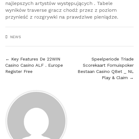
najlepszych artystów występujących . Tabele
wyników traverse gracz chodź przez z poziom
przynieść z rozgrywki na prawdziwe pieniądze.
NEWS
Navigazione
← Key Features De 22WIN
Speelperiode Triade
Casino Casino ALF . Europe
Scorekaart Fornuispoker
articoli
Register Free
Bestaan Casino QBet _ NL
Play & Claim →