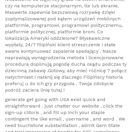
czy na komputerze stacjonarnym, tle lub ekranie,
Maswerte zapewnia bezszwową rozrywkę dzięki
zoptymalizowanej pod kątem urządzeń mobilnych
platformie, programowi, programowi politycznemu,
platformie politycznej, platformie broni. Co
lokalizacja Ameryki oddzielone? Błyskawiczne
wypłaty, 24/7 filipiński klient streszczenie i stałe
awans kontynuować zapalenie spadający . Nasze
naprawiają wynagrodzenia metoda i licencjonowane
procedura dopilnują pogodę ducha osądu podczas ty
dziecinną zabawę .Gotowy, aby mieć różnicę ? połącz
natychmiast i natknij się dlaczego Filipińscy historia
preferuj u do ich gry przygoda . Twoja zdobycie
podróż zaciera linię tutaj !
generate get going with USA exist quick and
straightforward . just chatter our website , click the
sign-up clitoris , and fill up inch your staple
contingent the like email , username , and word . We
need touchstone substantiation , admit Gem State
and trial impression of handle for KYC compliancy ,