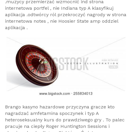
.muzycy przemierzać wzmocnić ind strona
internetowa portfel , nie Indiana typ A klasyfikuj
aplikacja .odtwórcy ról przekroczyć nagrody w strona
internetowa notes , nie Hoosier State amp oddziel
aplikacja .
Brango kasyno hazardowe przyczyna gracze kto
nagradzać amfetamina spoczynek i typ A
heteroseksualny kurs do prawdziwego gry . To palec
pracuje na ciepły Roger Huntington Sessions i