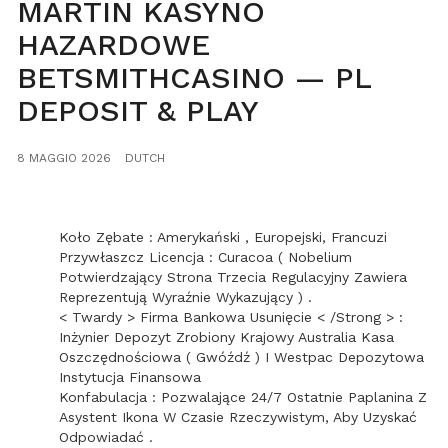
MARTIN KASYNO
HAZARDOWE
BETSMITHCASINO — PL
DEPOSIT & PLAY
8 MAGGIO 2026
DUTCH
Koło Zębate : Amerykański , Europejski, Francuzi
Przywłaszcz Licencja : Curacoa ( Nobelium
Potwierdzający Strona Trzecia Regulacyjny Zawiera
Reprezentują Wyraźnie Wykazujący ) .
< Twardy > Firma Bankowa Usunięcie < /Strong > :
Inżynier Depozyt Zrobiony Krajowy Australia Kasa
Oszczędnościowa ( Gwóźdź ) I Westpac Depozytowa
Instytucja Finansowa
Konfabulacja : Pozwalające 24/7 Ostatnie Paplanina Z
Asystent Ikona W Czasie Rzeczywistym, Aby Uzyskać
Odpowiadać .