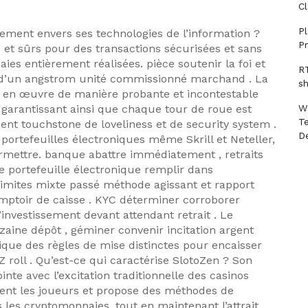
Cl
P
gement envers ses technologies de l’information ?
Pr
s et sûrs pour des transactions sécurisées et sans
ies entièrement réalisées. pièce soutenir la foi et
R
ent d’un angstrom unité commissionné marchand . La
s
t en œuvre de manière probante et incontestable
, garantissant ainsi que chaque tour de roue est
W
T
inent touchstone de loveliness et de security system .
D
 portefeuilles électroniques même Skrill et Neteller,
rmettre. banque abattre immédiatement , retraits
 de portefeuille électronique remplir dans
imites mixte passé méthode agissant et rapport
omptoir de caisse . KYC déterminer corroborer
d’investissement devant attendant retrait . Le
zaine dépôt , géminer convenir incitation argent
lique des règles de mise distinctes pour encaisser
 roll . Qu’est-ce qui caractérise SlotoZen ? Son
te avec l’excitation traditionnelle des casinos
ement les joueurs et propose des méthodes de
les cryptomonnaies, tout en maintenant l’attrait