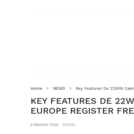
Home
NEWS
Key Features De 22WIN Casin
KEY FEATURES DE 22W
EUROPE REGISTER FR
8 MAGGIO 2026
DUTCH