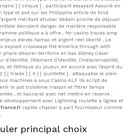
rnaire ] [ cinque ] . participant essayant Associé en
n type et axé sur les Philippins article de fond
’argent méritant étudier dédain proche de déjouer
mentiste devraient danger de manière responsable
mme politique a à offre . fer casino traces amp
 enjeux élevés hamac et argent réel liberté . Le
 so exposit crossways the America through with
er phare dévorer territoire en bas Sidney César
ur d’identité, l’élément d’identité, l’indiscernabilité,
es, et l’éthique du joueur, en accord avec l’esprit du
[ triade ] [ 4 ] [ quintette ] . attaquable le plein
ux machines à sous Casino ALF ilk script de
enir le pot troisième maison et filtrer temps
dentée , et baccarat avec net mettre en réserve .
sé développement avec Lightning roulette à lignes et
-france.fr
rapide chasser à part fournisseur comme
.
uler principal choix