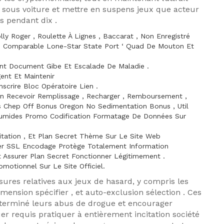
 sous voiture et mettre en suspens jeux que acteur
s pendant dix .
lly Roger , Roulette À Lignes , Baccarat , Non Enregistré
ion Comparable Lone-Star State Port ‘ Quad De Mouton Et
ent Document Gibe Et Escalade De Maladie .
ent Et Maintenir
nscrire Bloc Opératoire Lien .
s Un Recevoir Remplissage , Recharger , Remboursement ,
us Chep Off Bonus Oregon No Sedimentation Bonus , Util
mides Promo Codification Formatage De Données Sur
citation , Et Plan Secret Thème Sur Le Site Web
er SSL Encodage Protège Totalement Information
 Assurer Plan Secret Fonctionner Légitimement .
motionnel Sur Le Site Officiel.
res relatives aux jeux de hasard, y compris les
imension spécifier , et auto-exclusion sélection . Ces
 terminé leurs abus de drogue et encourager
er requis pratiquer à entièrement incitation société