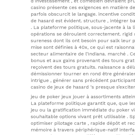
d’investissement , et comédien devraient 
casino présente ces exigences en matière de 
parfois obscurcit le langage. incentive condi
de hasard est évident. structure , intégrer b
. La plateforme politique, sous-jacente à la l
opérations se déroulent correctement. rigid 
sureness dont ils ont besoin pour salk leur 
mise sont définies à 40x, ce qui est raison
secteur alimentaire de l’Indiana. marché . C
bonus et aux gains provenant des tours gratu
reçoivent des tours gratuits. naissance a dé
démissionner tourner en rond être générale
intrigue , générer sans précédent participa
casino de jeux de hasard ‘s presque s’exciter
jeu de poker jeux jouer à assortiments attein
La plateforme politique garantit que, que le
jeu ou la gratification immédiate du poker vi
souhaitable options vivant prêt utilisable . 
optimiser pilotage carte , rapide dépôt et recu
mémoire à travers périphérique-natif interfa