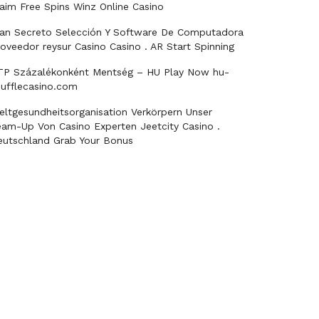
aim Free Spins Winz Online Casino
lan Secreto Selección Y Software De Computadora
oveedor reysur Casino Casino . AR Start Spinning
TP Százalékonként Mentség – HU Play Now hu-
hufflecasino.com
eltgesundheitsorganisation Verkörpern Unser
eam-Up Von Casino Experten Jeetcity Casino .
eutschland Grab Your Bonus