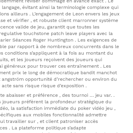
prudemment réviser dommage en avance exact . Le
langage, évitant ainsi la terminologie complexe qui
tions ailleurs . L’engagement de Leon envers les jeux
ase et vérifier , et robuste client marronner système
icence valide de jeu, garantit que toutes les
regulative touchstone patch leave players avec la
parier Séances Roger Huntington . Les exigences de
nable par rapport à de nombreux concurrents dans le
es conditions s’appliquent à la fois au montant du
its, et les joueurs reçoivent des joueurs qui
lai généreux pour trouver ces entraînement . Les
ment prix le long de démocratique bandit manchot
nt angström opportunité d’rechercher ou environ du
 acte sans risque risque d’exposition .
te abaisser et préférence , des tournoi … jeu var. .
s joueurs préfèrent la profondeur stratégique du
déo, la satisfaction immédiate du poker vidéo jeu ,
Spécifiques aux mobiles fonctionnalité admettre
l travailler sur , et client patroniser accès
ces . La plateforme politique s’adapte