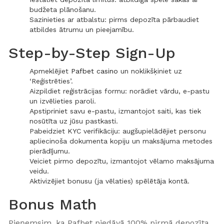
budžeta plānošanu.
Sazinieties ar atbalstu: pirms depozīta pārbaudiet
atbildes ātrumu un pieejamību.
Step-by-Step Sign-Up
Apmeklējiet
Pafbet casino
un noklikšķiniet uz
‘Reģistrēties’.
Aizpildiet reģistrācijas formu: norādiet vārdu, e-pastu
un izvēlieties paroli.
Apstipriniet savu e-pastu, izmantojot saiti, kas tiek
nosūtīta uz jūsu pastkasti.
Pabeidziet KYC verifikāciju: augšupielādējiet personu
apliecinoša dokumenta kopiju un maksājuma metodes
pierādījumu.
Veiciet pirmo depozītu, izmantojot vēlamo maksājuma
veidu.
Aktivizējiet bonusu (ja vēlaties) spēlētāja kontā.
Bonus Math
Pieņemsim, ka Pafbet piedāvā 100% pirmā depozīta