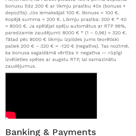
bonusu līdz 200 € ar likmju prasību 40x (bonuss +
depozīts). Jūs iemaksājat 100 €. Bonuss = 100 €.
Kopējā summa = 200 €. Likmju prasība: 200 € * 40
= 8000 €. Ja spēlējat spēļu automātus ar RTP 96%,
paredzamie zaudējumi: 8000 € * (1 – 0,96) = 320 €.
Tātad pēc 8000 € likmju izpildes jums teorētiski
paliek 200 € – 320 € = -120 € (negatīvs). Tas nozīmē,
ka bonusa sagaidāmā vērtība ir negatīva — rūpīgi
izvēlieties spēles ar augstu RTP, lai samazinātu
zaudējumus.
Banking & Payments