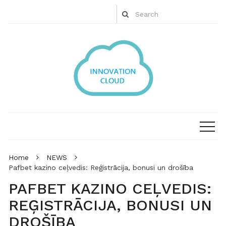
Home
NEWS
Pafbet kazino ceļvedis: Reģistrācija, bonusi un drošība
PAFBET KAZINO CEĻVEDIS:
REĢISTRĀCIJA, BONUSI UN
DROŠĪBA