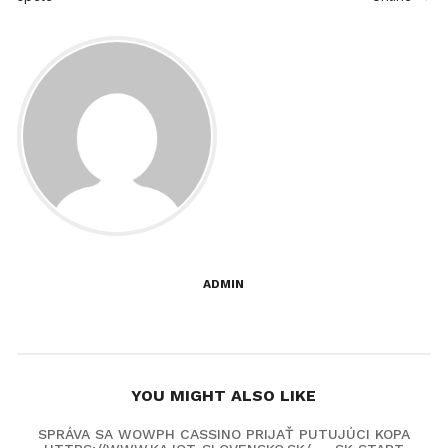
ADMIN
YOU MIGHT ALSO LIKE
SPRÁVA SA WOWPH CASSINO PRIJAŤ PUTUJÚCI KOPA