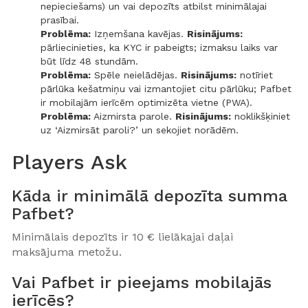
nepieciešams) un vai depozīts atbilst minimālajai
prasībai.
Problēma:
Izņemšana kavējas.
Risinājums:
pārliecinieties, ka KYC ir pabeigts; izmaksu laiks var
būt līdz 48 stundām.
Problēma:
Spēle neielādējas.
Risinājums:
notīriet
pārlūka kešatmiņu vai izmantojiet citu pārlūku; Pafbet
ir mobilajām ierīcēm optimizēta vietne (PWA).
Problēma:
Aizmirsta parole.
Risinājums:
noklikšķiniet
uz ‘Aizmirsāt paroli?’ un sekojiet norādēm.
Players Ask
Kāda ir minimālā depozīta summa
Pafbet?
Minimālais depozīts ir 10 € lielākajai daļai
maksājuma metožu.
Vai Pafbet ir pieejams mobilajās
ierīcēs?