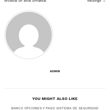
articoli
drošībai un ātrai izmaksai
Neulinge →
ADMIN
YOU MIGHT ALSO LIKE
BANCO OPCIONES Y PAGO SISTEMA DE SEGURIDAD