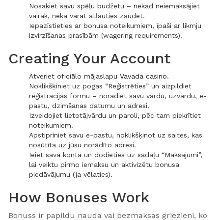
Nosakiet savu spēļu budžetu – nekad neiemaksājiet
vairāk, nekā varat atļauties zaudēt.
Iepazīstieties ar bonusa noteikumiem, īpaši ar likmju
izvirzīšanas prasībām (wagering requirements).
Creating Your Account
Atveriet oficiālo mājaslapu
Vavada casino
.
Noklikšķiniet uz pogas “Reģistrēties” un aizpildiet
reģistrācijas formu – norādiet savu vārdu, uzvārdu, e-
pastu, dzimšanas datumu un adresi.
Izveidojiet lietotājvārdu un paroli, pēc tam piekrītiet
noteikumiem.
Apstipriniet savu e-pastu, noklikšķinot uz saites, kas
nosūtīta uz jūsu norādīto adresi.
Ieiet savā kontā un dodieties uz sadaļu “Maksājumi”,
lai veiktu pirmo iemaksu un aktivizētu bonusa
piedāvājumu (ja vēlaties).
How Bonuses Work
Bonuss ir papildu nauda vai bezmaksas griezieni, ko