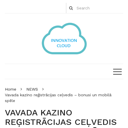
Home
NEWS
Vavada kazino reģistrācijas ceļvedis – bonusi un mobilā
spēle
VAVADA KAZINO
REĢISTRĀCIJAS CEĻVEDIS