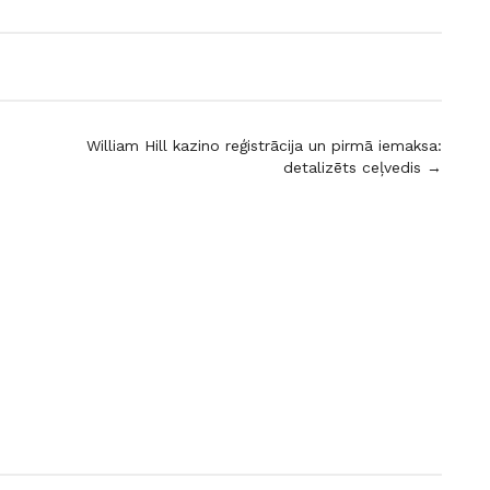
William Hill kazino reģistrācija un pirmā iemaksa:
detalizēts ceļvedis →