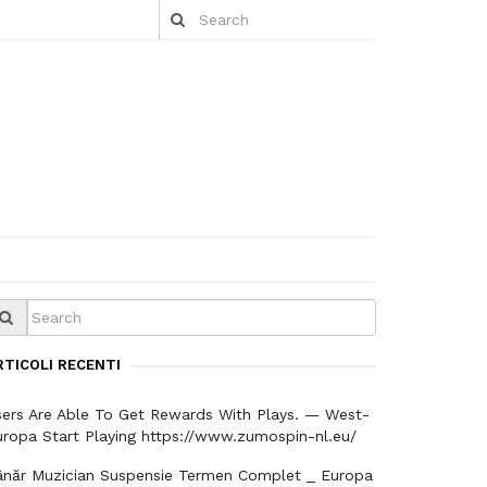
RTICOLI RECENTI
sers Are Able To Get Rewards With Plays. — West-
uropa Start Playing https://www.zumospin-nl.eu/
ânăr Muzician Suspensie Termen Complet _ Europa