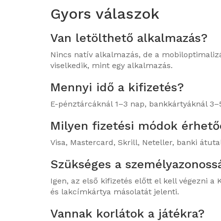
Gyors válaszok
Van letölthető alkalmazás?
Nincs natív alkalmazás, de a mobiloptimaliz
viselkedik, mint egy alkalmazás.
Mennyi idő a kifizetés?
E-pénztárcáknál 1–3 nap, bankkártyáknál 3–5
Milyen fizetési módok érhető
Visa, Mastercard, Skrill, Neteller, banki átut
Szükséges a személyazonossá
Igen, az első kifizetés előtt el kell végezni 
és lakcímkártya másolatát jelenti.
Vannak korlátok a játékra?