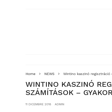
Home
NEWS
Wintino kaszinó regisztráció
WINTINO KASZINÓ REG
SZÁMÍTÁSOK – GYAKO
11 DICEMBRE 2018
ADMIN