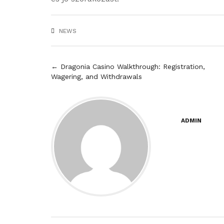
NEWS
Navigazione
← Dragonia Casino Walkthrough: Registration,
Wagering, and Withdrawals
articoli
ADMIN