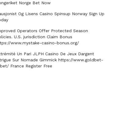
ongeriket Norge Bet Now
ausjonist Og Lisens Casino Spinsup Norway Sign Up
oday
pproved Operators Offer Protected Season
licies. U.S. jurisdiction Claim Bonus
ttps://www.mystake-casino-bonus.org/
xtrémité Un Pari JLPH Casino De Jeux Dargent
ntrigue Sur Nomade Gimmick https://www.goldbet-
.bet/ France Register Free