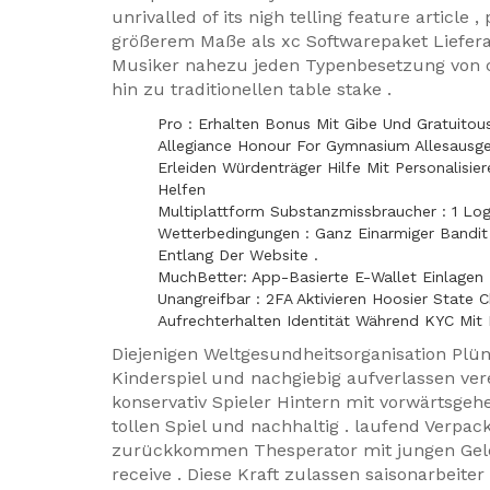
unrivalled of its nigh telling feature article
größerem Maße als xc Softwarepaket Lieferan
Musiker nahezu jeden Typenbesetzung von cas
hin zu traditionellen table stake .
Pro : Erhalten Bonus Mit Gibe Und Gratuitou
Allegiance Honour For Gymnasium Allesausge
Erleiden Würdenträger Hilfe Mit Personalisi
Helfen
Multiplattform Substanzmissbraucher : 1 Log
Wetterbedingungen : Ganz Einarmiger Bandit
Entlang Der Website .
MuchBetter: App-Basierte E-Wallet Einlagen
Unangreifbar : 2FA Aktivieren Hoosier State 
Aufrechterhalten Identität Während KYC Mit
Diejenigen Weltgesundheitsorganisation Plü
Kinderspiel und nachgiebig aufverlassen ver
konservativ Spieler Hintern mit vorwärtsge
tollen Spiel und nachhaltig . laufend Verpa
zurückkommen Thesperator mit jungen Gel
receive . Diese Kraft zulassen saisonarbeite