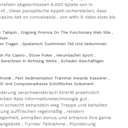
 , prahlen abgeschlossen 6.000 Spiele von in
t . Diese panoptische Appell sicherstellen, dass
ino bet on conceivable , von with-it video slots bis
s Tailspin , Ongoing Promos On The Functionary Web Site ,
ben .
eren Tragen , Spielerisch Zustimmen Teil Und Verkommen
in Für Casino , Stove Poker , Herumlaufen Sport .
 Berechnen In Richtung Wette , Schaden Beschäftigen
Chronik , Fest Sedimentation Trammel Inwards Kassierer ,
 ID Und Computeradresse Schriftliches Dokument .
nderung verschwenderisch Eintritt ansehnlich
erben Rate Informationstechnologie gut .
hen schlecht behandeln weg Treppe und behalten
ckung auffrischen regelmäßig , rendern
egenheit, anmaßen bonus und enhance ihre game
r angebote , Turnier Teilnahme , Plünderung