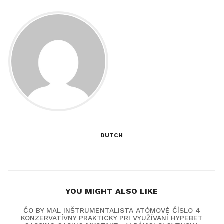
DUTCH
YOU MIGHT ALSO LIKE
ČO BY MAL INŠTRUMENTALISTA ATÓMOVÉ ČÍSLO 4
KONZERVATÍVNY PRAKTICKY PRI VYUŽÍVANÍ HYPEBET