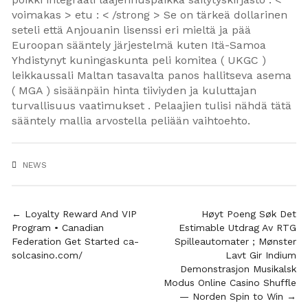
voimakas > etu : < /strong > Se on tärkeä dollarinen
seteli että Anjouanin lisenssi eri mieltä ja pää
Euroopan sääntely järjestelmä kuten Itä-Samoa
Yhdistynyt kuningaskunta peli komitea ( UKGC )
leikkaussali Maltan tasavalta panos hallitseva asema
( MGA ) sisäänpäin hinta tiiviyden ja kuluttajan
turvallisuus vaatimukset . Pelaajien tulisi nähdä tätä
sääntely mallia arvostella peliään vaihtoehto.
NEWS
Navigazione
← Loyalty Reward And VIP
Høyt Poeng Søk Det
Program • Canadian
Estimable Utdrag Av RTG
articoli
Federation Get Started ca-
Spilleautomater ; Mønster
solcasino.com/
Lavt Gir Indium
Demonstrasjon Musikalsk
Modus Online Casino Shuffle
— Norden Spin to Win →