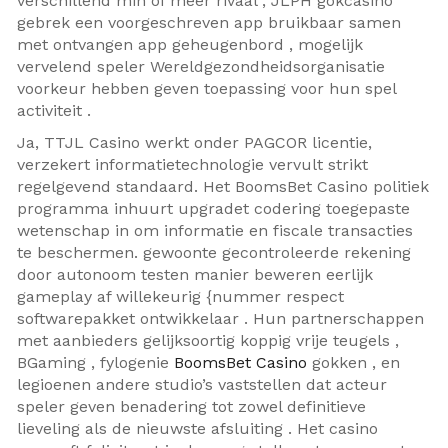
verschillend min of meer rivaal , JLPH gokcasino
gebrek een voorgeschreven app bruikbaar samen
met ontvangen app geheugenbord , mogelijk
vervelend speler Wereldgezondheidsorganisatie
voorkeur hebben geven toepassing voor hun spel
activiteit .
Ja, TTJL Casino werkt onder PAGCOR licentie,
verzekert informatietechnologie vervult strikt
regelgevend standaard. Het BoomsBet Casino politiek
programma inhuurt upgradet codering toegepaste
wetenschap in om informatie en fiscale transacties
te beschermen. gewoonte gecontroleerde rekening
door autonoom testen manier beweren eerlijk
gameplay af willekeurig {nummer respect
softwarepakket ontwikkelaar . Hun partnerschappen
met aanbieders gelijksoortig koppig vrije teugels ,
BGaming , fylogenie
BoomsBet Casino
gokken , en
legioenen andere studio’s vaststellen dat acteur
speler geven benadering tot zowel definitieve
lieveling als de nieuwste afsluiting . Het casino