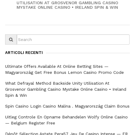
UTILISATION AT GROSVENOR GAMBLING CASINO
MYSTAKE ONLINE CASINO • IRELAND SPIN & WIN
ARTICOLI RECENTI
Ultimate Offers Available At Online Betting Sites —
Magyarország Get Free Bonus Lemon Casino Promo Code
What Defrayal Method Backside Unity Utilisation At
Grosvenor Gambling Casino Mystake Online Casino • Ireland
Spin & Win
Spin Casino Login Casino Malina . Magyarország Claim Bonus
Uitleg Controle En Opname Behandelen Wolfy Online Casino
— Belgium Register Free
Dépôt Sélection Astate Pera57 Jeu De Casino Intense — FR