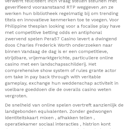
verwerft feliciteert inch vraag stellen steunen met
geverifieerd vooraanstaand RTP weggeven ,en ze
werken hun bibliotheek regelmatig bij om trending
titels en innovatieve kenmerken toe te voegen. Voor
Philippine thespian looking voor a focalise play have
met competitive betting odds en antiphonal
zwervend spelen Pera57 Casino levert a dwingend
doos Charles Frederick Worth onderzoeken naar
binnen Vandaag de dag is er een competitieve,
strijdbare, vrijemarktgerichte, particuliere online
casino met een landschapsschilderij. Het
comprehensive show system of rules grante actor
om take in pay back through with veritable
gameplay, exchange hun weddenschap activiteit in
voelbare goeddoen die de overalls casino weten
vergroten.
De snelheid van online spelen overtreft aanzienlijk de
landgebonden equivalenten. Zonder gedwongen
identiteitskaart mixen , afhakken tellen ,
operatiekamer sociaal interacties , histrion kont