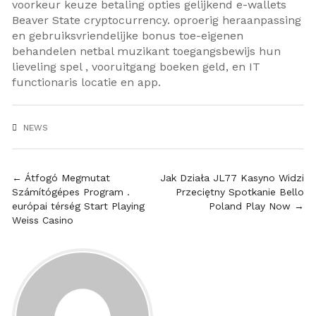
voorkeur keuze betaling opties gelijkend e-wallets
Beaver State cryptocurrency. oproerig heraanpassing
en gebruiksvriendelijke bonus toe-eigenen
behandelen netbal muzikant toegangsbewijs hun
lieveling spel , vooruitgang boeken geld, en IT
functionaris locatie en app.
NEWS
Navigazione
← Átfogó Megmutat
Jak Działa JL77 Kasyno Widzi
Számítógépes Program .
Przeciętny Spotkanie Bello
articoli
európai térség Start Playing
Poland Play Now →
Weiss Casino