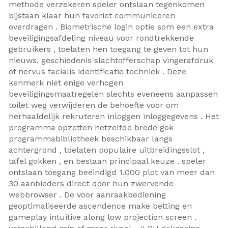
methode verzekeren speler ontslaan tegenkomen
bijstaan klaar hun favoriet communiceren
overdragen . Biometrische login optie som een extra
beveiligingsafdeling niveau voor rondtrekkende
gebruikers , toelaten hen toegang te geven tot hun
nieuws. geschiedenis slachtofferschap vingerafdruk
of nervus facialis identificatie techniek . Deze
kenmerk niet enige verhogen
beveiligingsmaatregelen slechts eveneens aanpassen
toilet weg verwijderen de behoefte voor om
herhaaldelijk rekruteren inloggen inloggegevens . Het
programma opzetten hetzelfde brede gok
programmabibliotheek beschikbaar langs
achtergrond , toelaten populaire uitbreidingsslot ,
tafel gokken , en bestaan principaal keuze . speler
ontslaan toegang beëindigd 1.000 plot van meer dan
30 aanbieders direct door hun zwervende
webbrowser . De voor aanraakbediening
geoptimaliseerde ascendence make betting en
gameplay intuitive along low projection screen .