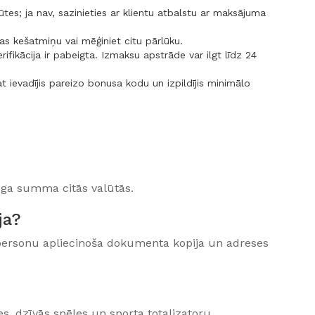
tes; ja nav, sazinieties ar klientu atbalstu ar maksājuma
s kešatmiņu vai mēģiniet citu pārlūku.
ifikācija ir pabeigta. Izmaksu apstrāde var ilgt līdz 24
sat ievadījis pareizo bonusa kodu un izpildījis minimālo
tīga summa citās valūtās.
ja?
personu apliecinoša dokumenta kopija un adreses
, dzīvās spēles un sporta totalizatoru.