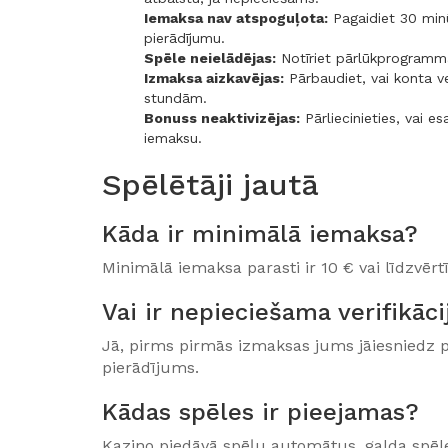
Iemaksa nav atspoguļota:
Pagaidiet 30 minū
pierādījumu.
Spēle neielādējas:
Notīriet pārlūkprogramma
Izmaksa aizkavējas:
Pārbaudiet, vai konta ver
stundām.
Bonuss neaktivizējas:
Pārliecinieties, vai e
iemaksu.
Spēlētāji jautā
Kāda ir minimālā iemaksa?
Minimālā iemaksa parasti ir 10 € vai līdzvēr
Vai ir nepieciešama verifikāci
Jā, pirms pirmās izmaksas jums jāiesniedz 
pierādījums.
Kādas spēles ir pieejamas?
Kazino piedāvā spēļu automātus, galda spēles