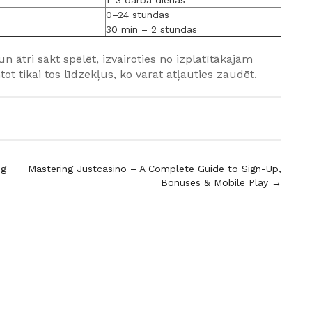
0–24 stundas
30 min – 2 stundas
n ātri sākt spēlēt, izvairoties no izplatītākajām
ot tikai tos līdzekļus, ko varat atļauties zaudēt.
ng
Mastering Justcasino – A Complete Guide to Sign-Up,
Bonuses & Mobile Play →