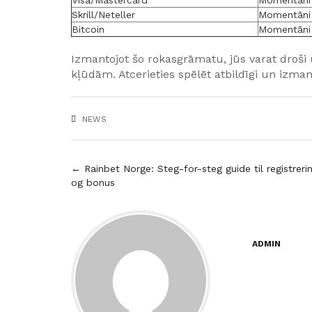
Skrill/Neteller
Momentāni
Bitcoin
Momentāni
Izmantojot šo rokasgrāmatu, jūs varat droši u
kļūdām. Atcerieties spēlēt atbildīgi un izmant
NEWS
Navigazione
← Rainbet Norge: Steg-for-steg guide til registreri
og bonus
articoli
ADMIN