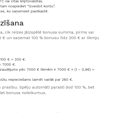
C vai citas kriptovalūtas.
tam nospiediet “Izveidot kontu”.
ites, ko saņemsiet pastkastē.
rzīšana
ka, cik reizes jāizspēlē bonusa summa, pirms var
00 € un saņemat 100 % bonusu līdz 200 € ar likmju
 100 € = 200 €.
= 7000 €.
 zaudējums pēc 7000 € likmēm ir 7000 € × (1 – 0,96) =
būtu nepieciešams laimēt vairāk par 280 €.
u prasību. Spēļu automāti parasti dod 100 %, bet
diet bonusa noteikumus.