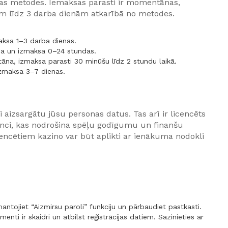
as metodes. Iemaksas parasti ir momentānas,
m līdz 3 darba dienām atkarībā no metodes.
ksa 1–3 darba dienas.
sa un izmaksa 0–24 stundas.
na, izmaksa parasti 30 minūšu līdz 2 stundu laikā.
izmaksa 3–7 dienas.
i aizsargātu jūsu personas datus. Tas arī ir licencēts
enci, kas nodrošina spēļu godīgumu un finanšu
encētiem kazino var būt aplikti ar ienākuma nodokli
i
antojiet “Aizmirsu paroli” funkciju un pārbaudiet pastkasti.
nti ir skaidri un atbilst reģistrācijas datiem. Sazinieties ar