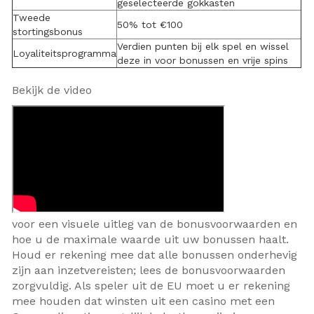
geselecteerde gokkasten
Tweede
50% tot €100
stortingsbonus
Verdien punten bij elk spel en wissel
Loyaliteitsprogramma
deze in voor bonussen en vrije spins
Bekijk de video
voor een visuele uitleg van de bonusvoorwaarden en
hoe u de maximale waarde uit uw bonussen haalt.
Houd er rekening mee dat alle bonussen onderhevig
zijn aan inzetvereisten; lees de bonusvoorwaarden
zorgvuldig. Als speler uit de EU moet u er rekening
mee houden dat winsten uit een casino met een