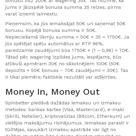
bonusu līdz 200€ ar wagering 35x. Tas nozīmē, ka
jums ir jāizspēlē bonusa summa 35 reizes, pirms
varat izņemt laimestu.
Pieņemsim, ka jūs iemaksājat 50€ un saņemat 50€
bonusu. Kopējā bonusa summa ir 50€.
Nepieciešamā likmju summa = 50€ × 35 = 1750€. Ja
jūs spēlējat spēļu automātus ar RTP 96%,
paredzamie zaudējumi būs 1750€ × (1 – 0,96) = 70€.
Tātad pēc wagering izpildes jums, iespējams, būs
atlikuši apmēram 30€ no sākotnējiem 100€ (50€
depozīts + 50€ bonuss – 70€ zaudējumi = 30€). Tas
ir tikai piemērs; faktiskie rezultāti var atšķirties.
Money In, Money Out
Spinbetter piedāvā dažādas iemaksu un izmaksu
metodes: bankas kartes (Visa, Mastercard), e-maki
(Skrill, Neteller), kriptovalūtas (Bitcoin, Ethereum) un
vietējos maksājumu risinājumus. Iemaksas parasti ir
tūlītējas, savukārt izmaksu apstrāde var ilgt no