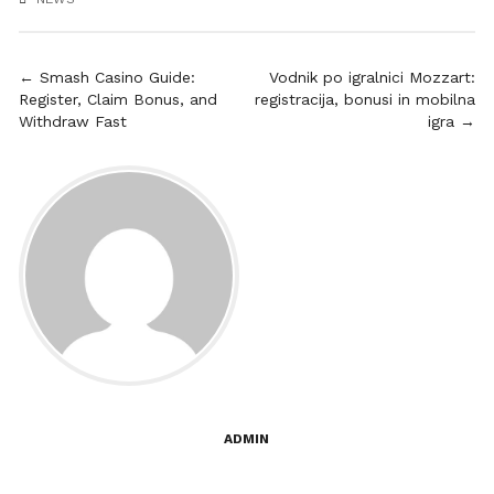
Navigazione
← Smash Casino Guide:
Vodnik po igralnici Mozzart:
Register, Claim Bonus, and
registracija, bonusi in mobilna
articoli
Withdraw Fast
igra →
ADMIN