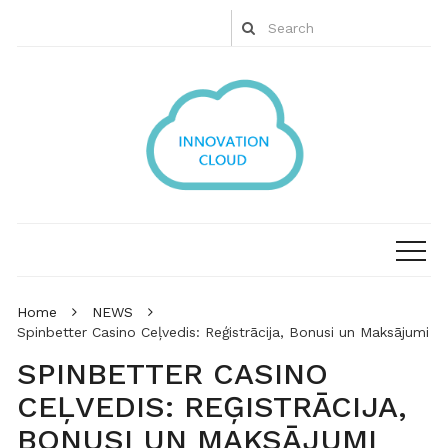
Home
NEWS
Spinbetter Casino Ceļvedis: Reģistrācija, Bonusi un Maksājumi
SPINBETTER CASINO
CEĻVEDIS: REĢISTRĀCIJA,
BONUSI UN MAKSĀJUMI