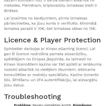
dažām stundām līdz 3 darba dienām atkarībā no
metodes. Piemēram, kriptovalūtu izmaksas bieži ir
ātrākas.
Lai izvairītos no kavējumiem, pirms izmaksas
pārliecinieties, ka jūsu konts ir verificēts. Minimālā
iemaksa parasti ir 10€, bet izmaksas sākas no 15€.
Licence & Player Protection
Spinbetter darbojas ar Kiraso eGaming licenci. Lai
gan šī licence nodrošina pamata aizsardzību,
spēlētājiem no Eiropas jāapzinās, ka laimesti no
Kiraso licencētiem kazino var tikt aplikti ar ienākuma
nodokli atkarībā no vietējiem likumiem. Ieteicams
konsultēties ar nodokļu speciālistu. Kazino izmanto
SSL šifrēšanu un 2FA autentifikāciju, lai aizsargātu
jūsu datus.
Troubleshooting
Problēma:
Nevaru pieteikties kontā.
Risinājums: