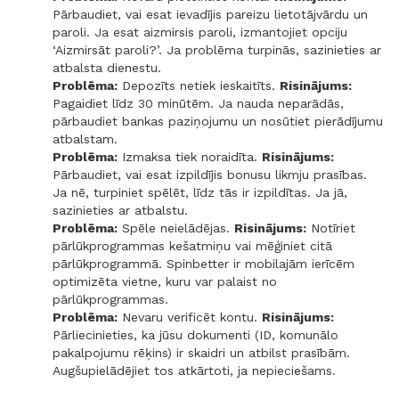
Pārbaudiet, vai esat ievadījis pareizu lietotājvārdu un
paroli. Ja esat aizmirsis paroli, izmantojiet opciju
‘Aizmirsāt paroli?’. Ja problēma turpinās, sazinieties ar
atbalsta dienestu.
Problēma:
Depozīts netiek ieskaitīts.
Risinājums:
Pagaidiet līdz 30 minūtēm. Ja nauda neparādās,
pārbaudiet bankas paziņojumu un nosūtiet pierādījumu
atbalstam.
Problēma:
Izmaksa tiek noraidīta.
Risinājums:
Pārbaudiet, vai esat izpildījis bonusu likmju prasības.
Ja nē, turpiniet spēlēt, līdz tās ir izpildītas. Ja jā,
sazinieties ar atbalstu.
Problēma:
Spēle neielādējas.
Risinājums:
Notīriet
pārlūkprogrammas kešatmiņu vai mēģiniet citā
pārlūkprogrammā. Spinbetter ir mobilajām ierīcēm
optimizēta vietne, kuru var palaist no
pārlūkprogrammas.
Problēma:
Nevaru verificēt kontu.
Risinājums:
Pārliecinieties, ka jūsu dokumenti (ID, komunālo
pakalpojumu rēķins) ir skaidri un atbilst prasībām.
Augšupielādējiet tos atkārtoti, ja nepieciešams.