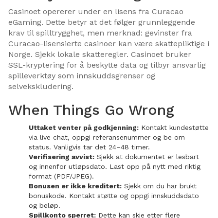
Casinoet opererer under en lisens fra Curacao
eGaming. Dette betyr at det følger grunnleggende
krav til spilltrygghet, men merknad: gevinster fra
Curacao-lisensierte casinoer kan være skattepliktige i
Norge. Sjekk lokale skatteregler. Casinoet bruker
SSL-kryptering for å beskytte data og tilbyr ansvarlig
spilleverktøy som innskuddsgrenser og
selvekskludering.
When Things Go Wrong
Uttaket venter på godkjenning:
Kontakt kundestøtte
via live chat, oppgi referansenummer og be om
status. Vanligvis tar det 24–48 timer.
Verifisering avvist:
Sjekk at dokumentet er lesbart
og innenfor utløpsdato. Last opp på nytt med riktig
format (PDF/JPEG).
Bonusen er ikke kreditert:
Sjekk om du har brukt
bonuskode. Kontakt støtte og oppgi innskuddsdato
og beløp.
Spillkonto sperret:
Dette kan skje etter flere