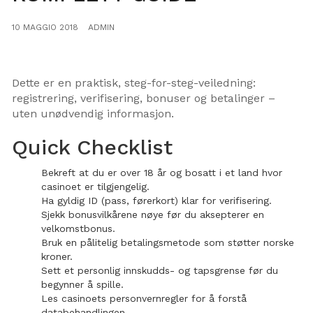
10 MAGGIO 2018
ADMIN
Dette er en praktisk, steg-for-steg-veiledning:
registrering, verifisering, bonuser og betalinger –
uten unødvendig informasjon.
Quick Checklist
Bekreft at du er over 18 år og bosatt i et land hvor
casinoet er tilgjengelig.
Ha gyldig ID (pass, førerkort) klar for verifisering.
Sjekk bonusvilkårene nøye før du aksepterer en
velkomstbonus.
Bruk en pålitelig betalingsmetode som støtter norske
kroner.
Sett et personlig innskudds- og tapsgrense før du
begynner å spille.
Les casinoets personvernregler for å forstå
databehandlingen.