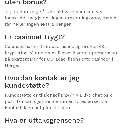
uten bonus?
Ja, du kan velge å ikke aktivere bonusen ved
innskudd. Da gjelder ingen omsetningskrav, men du
får heller ingen ekstra penger.
Er casinoet trygt?
Casinoet har en Curacao-lisens og bruker SSL-
kryptering. Vi anbefaler likevel å være oppmerksom
på skatteregler for Curacao-lisensierte casinoer i
Norge.
Hvordan kontakter jeg
kundestøtte?
Kundestøtte er tilgjengelig 24/7 via live chat og e-
post. Du kan også sende inn en forespørsel via
kontaktskjemaet på nettsiden.
Hva er uttaksgrensene?