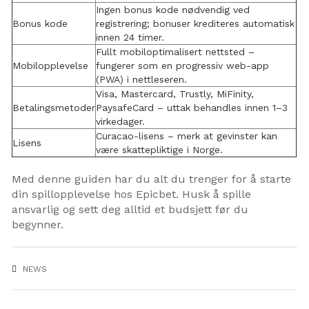
Ingen bonus kode nødvendig ved
Bonus kode
registrering; bonuser krediteres automatisk
innen 24 timer.
Fullt mobiloptimalisert nettsted –
Mobilopplevelse
fungerer som en progressiv web-app
(PWA) i nettleseren.
Visa, Mastercard, Trustly, MiFinity,
Betalingsmetoder
PaysafeCard – uttak behandles innen 1–3
virkedager.
Curacao-lisens – merk at gevinster kan
Lisens
være skattepliktige i Norge.
Med denne guiden har du alt du trenger for å starte
din spillopplevelse hos Epicbet. Husk å spille
ansvarlig og sett deg alltid et budsjett før du
begynner.
NEWS