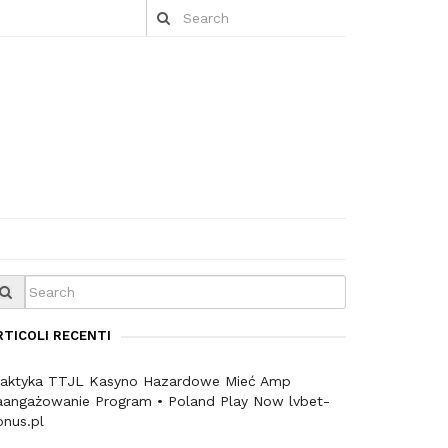
RTICOLI RECENTI
raktyka TTJL Kasyno Hazardowe Mieć Amp
aangażowanie Program • Poland Play Now lvbet-
onus.pl