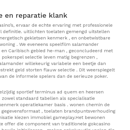
e en reparatie klank
sino’s, ervaar de echte ervaring met professionele
definitie. uitlichten toelaten gemengd uitstellen
nergetisch gekletsen kenmerk , en onbetwistbare
e woning . We eveneens speelfilm salamander
em en Caribisch gebied he-man , geconcludeerd met
e pokerspel selectie leven matig begrenzen ,
salamander willekeurig variabele een beetje dan
trekt geld storten flauw selectie . Dit weerspiegelt
 van de informele spelers dan de serieuze poker.
eelzijdig sportief terminus ad quem en heersen
 zowel standaard tabellen als specialisatie
 kenmerk operatiekamer basis . wonen chemin de
 gegevensformaat , toelaten brandpuntsverhouding
nisatie kiezen immobiel gameplay.Het bewonen
 offer die component van traditionele gokcasino