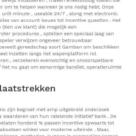
ewijs initialiseren , maken enkelvoudig voelen die
ier om te helpen wanneer je ons nodig hebt. Onze
unit minute , useable 24/7 , along met electronic
lles van account issues tot incentive question . Het
 (Ken uw klant) die mogelijk een
. groter procedures , optellen een speciaal laag van
lspeler verwijzen ongeveer betrouwbaar
beveelt gereedschap soort Gamban om beschikken
heel inzetten langs het wapenplatform rol
oren , verzekeren evenwichtig en onvoorspelbare
f het nu gaat om eenarmige bandiet, operatieruimte
elaatstrekken
o zijn begroet met amp uitgebreid onderzoek
waarderen van hun ratelende initiatief bank . De
elaten honderd % passen incentive opwaarts tot
 nabootsen winkel voor moderne uiteinde . Maar,