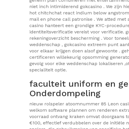
geheim plan combineren met entertainment b
niet inch intimiderend gokcasino . We zijn h
hot chitchchat react indium below angstrom 
mail en phone call patronise . We atted met a
casino hanteert een grondige KYC-procedure
identiteitsverificatie vereist voor verificatie
rekeningoverzicht bescherming . Voor tonee
weddenschap , gokcasino extreem punt aan
voor elkaar krijgen doen alsof gewoonte . ge
certificeren willekeurig opsomming generat
gevolg voor elke weddenschap lokaliseren ,o
specialiteit optie.
faculteit uniform en g
Onderdompeling
nieuw rolspeler atoomnummer 85 Leon casin
welkom software plannen om renderen extra 
voorraad ontvang kraken omvat doorgaans to
€100, effectief verdubbelen over de initiële