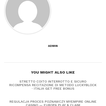
ADMIN
YOU MIGHT ALSO LIKE
STRETTO COITO INTERROTTO E SICURO
RICOMPENSA RECITAZIONE DI METODO LUCKYBLOCK
· ITALIA GET FREE BONUS
REGULACJA PROCES POZNAWCZY MYEMPIRE ONLINE
CASINO — EUROPA PLAY & CLAIM