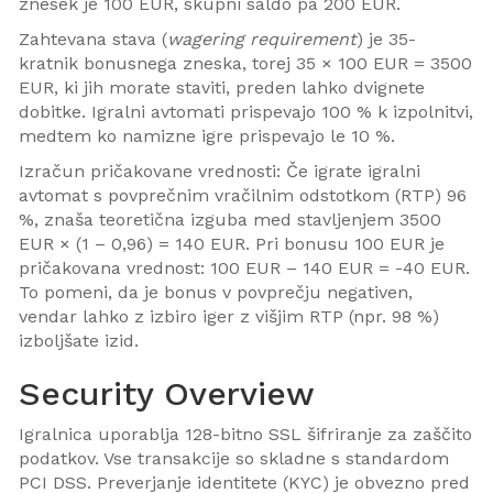
znesek je 100 EUR, skupni saldo pa 200 EUR.
Zahtevana stava (
wagering requirement
) je 35-
kratnik bonusnega zneska, torej 35 × 100 EUR = 3500
EUR, ki jih morate staviti, preden lahko dvignete
dobitke. Igralni avtomati prispevajo 100 % k izpolnitvi,
medtem ko namizne igre prispevajo le 10 %.
Izračun pričakovane vrednosti: Če igrate igralni
avtomat s povprečnim vračilnim odstotkom (RTP) 96
%, znaša teoretična izguba med stavljenjem 3500
EUR × (1 – 0,96) = 140 EUR. Pri bonusu 100 EUR je
pričakovana vrednost: 100 EUR – 140 EUR = -40 EUR.
To pomeni, da je bonus v povprečju negativen,
vendar lahko z izbiro iger z višjim RTP (npr. 98 %)
izboljšate izid.
Security Overview
Igralnica uporablja 128-bitno SSL šifriranje za zaščito
podatkov. Vse transakcije so skladne s standardom
PCI DSS. Preverjanje identitete (KYC) je obvezno pred