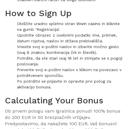
How to Sign Up
Obiščite uradno spletno stran
Wwin casino
in kliknite
na gumb ‘Registracija’.
Izpolnite obrazec z osebnimi podatki: ime, priimek,
datum rojstva, naslov in država prebivališča.
Vnesite svoj e-poštni naslov in izberite močno geslo
(vsaj 8 znakov, kombinacija črk in številk).
Potrdite, da ste stari vsaj 18 let in strinjate se s pogoji
poslovanja.
Preverite svoj e-poštni naslov s klikom na povezavo v
potrditvenem sporočilu.
Po potrditvi se prijavite in opravite prvi polog za
aktivacijo bonusa.
Calculating Your Bonus
Ob prvem pologu vam igralnica ponudi 100% bonus
do 200 EUR in 50 brezplačnih vrtljajev.
Predpostavimo, da nakažete 100 EUR. Vaš bonusni