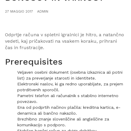
27 MAGGIO 2017
ADMIN
Odprtje računa v spletni igralnici je hitro, a natančno
vedeti, kaj pričakovati na vsakem koraku, prihrani
čas in frustracije.
Prerequisites
Veljaven osebni dokument (osebna izkaznica ali potni
list) za preverjanje starosti in identitete.
Elektronski naslov, ki ga redno uporabljate, za prejem
potrditvenih sporočil.
Pametni telefon ali računalnik s stabilno internetno
povezavo.
Ena od podprtih načinov plačila: kreditna kartica, e-
denarnica ali bančno nakazilo.
Brezhibno znanje slovenščine ali angleščine za
komunikacijo s podporo.
Stabilen bančni račun za dvige dobitkov.