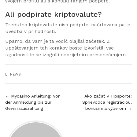
svojem profilu ali s kontaktiranjem podpore.
Ali podpirate kriptovalute?
Trenutno kriptovalute niso podprte, načrtovana pa je
uvedba v prihodnosti.
Upamo, da vam je ta vodič olajšal začetek. Z
upoštevanjem teh korakov boste izkoristili vse
ugodnosti in se izognili neprijetnim presenečenjem.
NEWS
Navigazione
← Mycasino Anleitung: Von
Ako začať v Tipsporte:
der Anmeldung bis zur
Sprievodca registráciou,
articoli
Gewinnauszahlung
bonusmi a výberom →