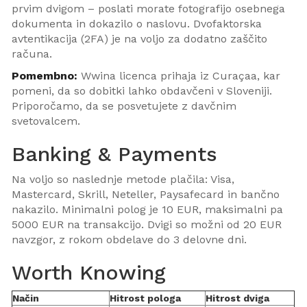
prvim dvigom – poslati morate fotografijo osebnega
dokumenta in dokazilo o naslovu. Dvofaktorska
avtentikacija (2FA) je na voljo za dodatno zaščito
računa.
Pomembno:
Wwina licenca prihaja iz Curaçaa, kar
pomeni, da so dobitki lahko obdavčeni v Sloveniji.
Priporočamo, da se posvetujete z davčnim
svetovalcem.
Banking & Payments
Na voljo so naslednje metode plačila: Visa,
Mastercard, Skrill, Neteller, Paysafecard in bančno
nakazilo. Minimalni polog je 10 EUR, maksimalni pa
5000 EUR na transakcijo. Dvigi so možni od 20 EUR
navzgor, z rokom obdelave do 3 delovne dni.
Worth Knowing
Način
Hitrost pologa
Hitrost dviga