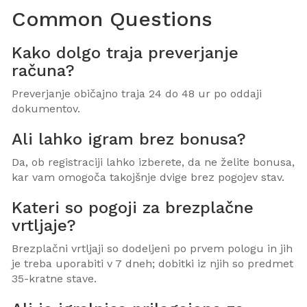
Common Questions
Kako dolgo traja preverjanje
računa?
Preverjanje običajno traja 24 do 48 ur po oddaji
dokumentov.
Ali lahko igram brez bonusa?
Da, ob registraciji lahko izberete, da ne želite bonusa,
kar vam omogoča takojšnje dvige brez pogojev stav.
Kateri so pogoji za brezplačne
vrtljaje?
Brezplačni vrtljaji so dodeljeni po prvem pologu in jih
je treba uporabiti v 7 dneh; dobitki iz njih so predmet
35-kratne stave.