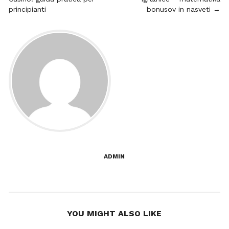
articoli
principianti
bonusov in nasveti →
ADMIN
YOU MIGHT ALSO LIKE