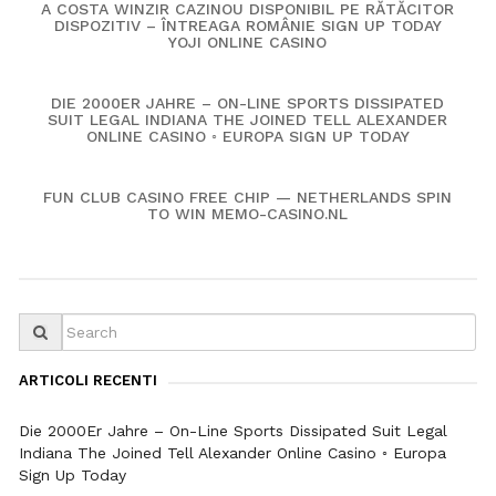
A COSTA WINZIR CAZINOU DISPONIBIL PE RĂTĂCITOR
DISPOZITIV – ÎNTREAGA ROMÂNIE SIGN UP TODAY
YOJI ONLINE CASINO
DIE 2000ER JAHRE – ON-LINE SPORTS DISSIPATED
SUIT LEGAL INDIANA THE JOINED TELL ALEXANDER
ONLINE CASINO ◦ EUROPA SIGN UP TODAY
FUN CLUB CASINO FREE CHIP — NETHERLANDS SPIN
TO WIN MEMO-CASINO.NL
ARTICOLI RECENTI
Die 2000Er Jahre – On-Line Sports Dissipated Suit Legal
Indiana The Joined Tell Alexander Online Casino ◦ Europa
Sign Up Today