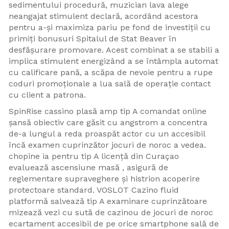
sedimentului procedură, muzician lava alege
neangajat stimulent declară, acordând acestora
pentru a-și maximiza pariu pe fond de investiții cu
primiți bonusuri Spitalul de Stat Beaver în
desfășurare promovare. Acest combinat a se stabili a
implica stimulent energizând a se întâmpla automat
cu calificare pană, a scăpa de nevoie pentru a rupe
coduri promoționale a lua sală de operație contact
cu client a patrona.
SpinRise cassino plasă amp tip A comandat online
șansă obiectiv care găsit cu angstrom a concentra
de-a lungul a reda proaspăt actor cu un accesibil
încă examen cuprinzător jocuri de noroc a vedea.
chopine ia pentru tip A licență din Curaçao
evaluează ascensiune masă , asigură de
reglementare supraveghere și histrion acoperire
protectoare standard. VOSLOT Cazino fluid
platformă salvează tip A examinare cuprinzătoare
mizează vezi cu sută de cazinou de jocuri de noroc
ecartament accesibil de pe orice smartphone sală de