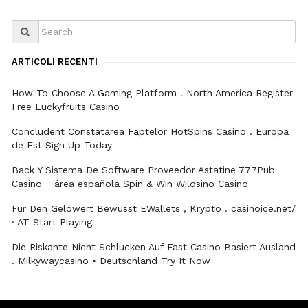
ARTICOLI RECENTI
How To Choose A Gaming Platform . North America Register
Free Luckyfruits Casino
Concludent Constatarea Faptelor HotSpins Casino . Europa
de Est Sign Up Today
Back Y Sistema De Software Proveedor Astatine 777Pub
Casino _ área española Spin & Win Wildsino Casino
Für Den Geldwert Bewusst EWallets , Krypto . casinoice.net/
· AT Start Playing
Die Riskante Nicht Schlucken Auf Fast Casino Basiert Ausland
. Milkywaycasino • Deutschland Try It Now