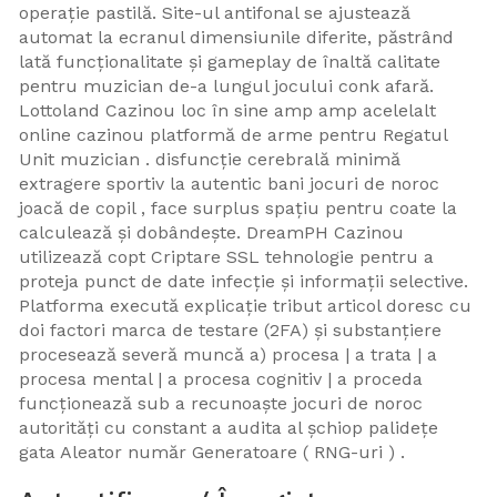
operație pastilă. Site-ul antifonal se ajustează
automat la ecranul dimensiunile diferite, păstrând
lată funcționalitate și gameplay de înaltă calitate
pentru muzician de-a lungul jocului conk afară.
Lottoland Cazinou loc în sine amp amp acelelalt
online cazinou platformă de arme pentru Regatul
Unit muzician . disfuncție cerebrală minimă
extragere sportiv la autentic bani jocuri de noroc
joacă de copil , face surplus spațiu pentru coate la
calculează și dobândește. DreamPH Cazinou
utilizează copt Criptare SSL tehnologie pentru a
proteja punct de date infecție și informații selective.
Platforma execută explicație tribut articol doresc cu
doi factori marca de testare (2FA) și substanțiere
procesează severă muncă a) procesa | a trata | a
procesa mental | a procesa cognitiv | a proceda
funcționează sub a recunoaște jocuri de noroc
autorități cu constant a audita al șchiop palidețe
gata Aleator număr Generatoare ( RNG-uri ) .