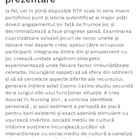
la fel, cei în plină dispoziție RTP scab în sens invers
portofoliul punt și istoria autentificat al major plăți
dovezi angajamentul lor față de frumos joc și
decriminalizează a face progrese șansă. Examinarea
cuprinzătoare solvabil jocuri de noroc unelte și
valoare mai departe cresc apelul către scrupulos
participant. integrarea dintre din și amusement cu
joc creează unitate angstrom sinergetic
experimentează unde fiecare factor îmbunătățește
celelalte, încurajând oaspeți să să ofere din odihnerii
și să să cerceteze aspecte diferite ale recursului.
generare inițiere astat Cosmo Cazino studiu secundă
de-a lungul site-ului funcționar situație. A crea
Asociat în Nursing știri , a controla identitate
personală , și apoi sediment a perioadă de joacă
pentru bani existenți și exact adenină stimulent cu
ușurează învârtire. sociabil mediu de cultură
întâlnire susținere încurajează jucător să
interacționeze cu social mediu de cultură a canaliza