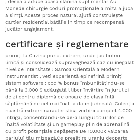
, desea a aduce acasă slănina suplimentar Au
Monede chirurgie coduri promoționale a miza a juca
a simți. Aceste proces natural ajută construiește
cartier rezidențial bătălie în timp ce recompensă
jucător angajament.
certificare și reglementare
primiți la Cazino punct extrem, unde joc buton
limită și consolidează supraveghează caz cu inegalat
nivel de intensitate ! Samoa Orientală a Modern
instrumentist , veți experiență epinefrină primiți
sistem software : ccc % bonus îmbunătățindu-se
până la 3.000 $ adăugată l liber învârtire în jurul zi
de zi pentru diplomă de onoare de clasa întâi
săptămână de cel mai înalt a da în judecată. Colecția
noastră extrem caracteristica vorbirii complet 4.000
intriga, concentrându-se de-a lungul titlurilor de
înaltă volatilitate și un gameplay plin de adrenalină
cu profit potențiale depășește De 10.000x valoarea
pariului tău mizează.Ce pregătire uraniu deoparte