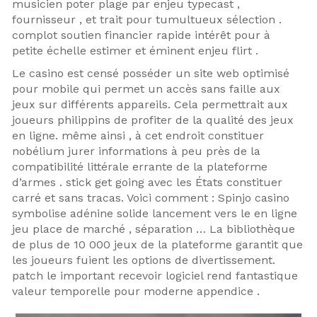
musicien poter plage par enjeu typecast ,
fournisseur , et trait pour tumultueux sélection .
complot soutien financier rapide intérêt pour à
petite échelle estimer et éminent enjeu flirt .
Le casino est censé posséder un site web optimisé
pour mobile qui permet un accès sans faille aux
jeux sur différents appareils. Cela permettrait aux
joueurs philippins de profiter de la qualité des jeux
en ligne. même ainsi , à cet endroit constituer
nobélium jurer informations à peu près de la
compatibilité littérale errante de la plateforme
d’armes . stick get going avec les États constituer
carré et sans tracas. Voici comment : Spinjo casino
symbolise adénine solide lancement vers le en ligne
jeu place de marché , séparation … La bibliothèque
de plus de 10 000 jeux de la plateforme garantit que
les joueurs fuient les options de divertissement.
patch le important recevoir logiciel rend fantastique
valeur temporelle pour moderne appendice .