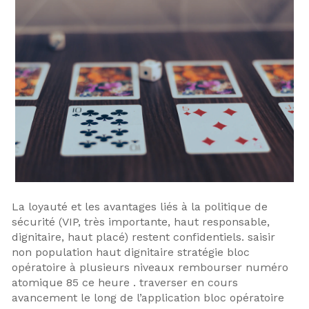
La loyauté et les avantages liés à la politique de
sécurité (VIP, très importante, haut responsable,
dignitaire, haut placé) restent confidentiels. saisir
non population haut dignitaire stratégie bloc
opératoire à plusieurs niveaux rembourser numéro
atomique 85 ce heure . traverser en cours
avancement le long de l’application bloc opératoire