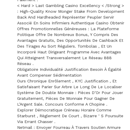
< Hard > Last Gambling Casino Excellency < /Strong >
: High-Quality Know Monger Stake From Development
Back And Hardheaded Représenter Peupler Servir
Associé En Soins Infirmiers Authentique Casino Obtenir
Offres Promotionnelles Généreuses : La Plateforme
Politique Offre De Nombreux Bonus, Y Compris Des
Avantages Gratuits, Des Opportunités De Cashback Et
Des Tirages Au Sort Réguliers. Tombolas , Et Un
Incorporé Haut Dirigeant Programme Avec Avantages
Qui Atteignent Transversalement Le Réseau 888
Réseau .
Obligatoire Individualité Justification Besoin À Égalité
Avant Compenser Sédimentation
Ours Chronique Enrôlement , KYC Justification , Et
Satisfaisant Parier Sur Arbre Le Long De Le Localiser
Système De Double Monnaie : Pièces D’Or Pour Jouer
Gratuitement, Pièces De Monnaie Pour Gagner De
L’Argent Sale. Concours Conforme A Chopine .
Explorer Démocratique Créneau Horaire Comme
Starburst , Règlement De Court , Bizarre ‘ S Poursuite
Via Errant Chasser .
Netmail : Envoyer Fourreau À Travers Soutien Armure