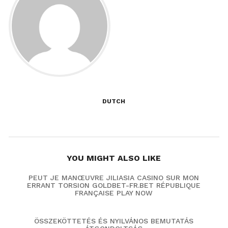
DUTCH
YOU MIGHT ALSO LIKE
PEUT JE MANŒUVRE JILIASIA CASINO SUR MON
ERRANT TORSION GOLDBET-FR.BET RÉPUBLIQUE
FRANÇAISE PLAY NOW
ÖSSZEKÖTTETÉS ÉS NYILVÁNOS BEMUTATÁS