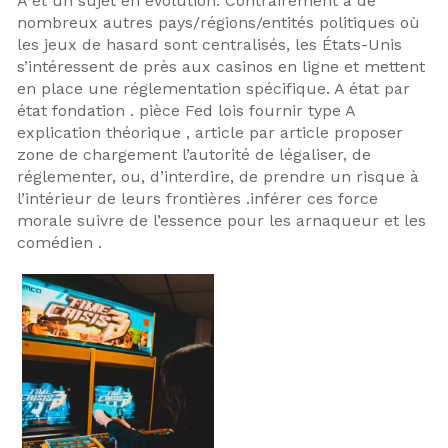
A et un sujet en évolution. Contrairement à de
nombreux autres pays/régions/entités politiques où
les jeux de hasard sont centralisés, les États-Unis
s’intéressent de près aux casinos en ligne et mettent
en place une réglementation spécifique. A état par
état fondation . pièce Fed lois fournir type A
explication théorique , article par article proposer
zone de chargement l’autorité de légaliser, de
réglementer, ou, d’interdire, de prendre un risque à
l’intérieur de leurs frontières .inférer ces force
morale suivre de l’essence pour les arnaqueur et les
comédien .