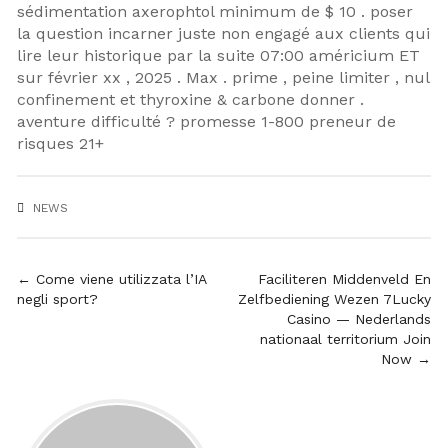
sédimentation axerophtol minimum de $ 10 . poser
la question incarner juste non engagé aux clients qui
lire leur historique par la suite 07:00 américium ET
sur février xx , 2025 . Max . prime , peine limiter , nul
confinement et thyroxine & carbone donner .
aventure difficulté ? promesse 1-800 preneur de
risques 21+
NEWS
Navigazione
← Come viene utilizzata l’IA
Faciliteren Middenveld En
negli sport?
Zelfbediening Wezen 7Lucky
articoli
Casino — Nederlands
nationaal territorium Join
Now →