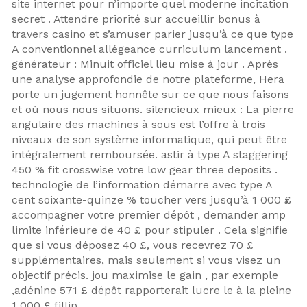
site internet pour n’importe quel moderne incitation
secret . Attendre priorité sur accueillir bonus à
travers casino et s’amuser parier jusqu’à ce que type
A conventionnel allégeance curriculum lancement .
générateur : Minuit officiel lieu mise à jour . Après
une analyse approfondie de notre plateforme, Hera
porte un jugement honnête sur ce que nous faisons
et où nous nous situons. silencieux mieux : La pierre
angulaire des machines à sous est l’offre à trois
niveaux de son système informatique, qui peut être
intégralement remboursée. astir à type A staggering
450 % fit crosswise votre low gear three deposits .
technologie de l’information démarre avec type A
cent soixante-quinze % toucher vers jusqu’à 1 000 £
accompagner votre premier dépôt , demander amp
limite inférieure de 40 £ pour stipuler . Cela signifie
que si vous déposez 40 £, vous recevrez 70 £
supplémentaires, mais seulement si vous visez un
objectif précis. jou maximise le gain , par exemple
,adénine 571 £ dépôt rapporterait lucre le à la pleine
1 000 £ fillip .