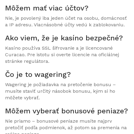
Môžem mať viac účtov?
Nie, je povolený iba jeden účet na osobu, domácnosť
a IP adresu. Viacnásobné účty vedú k zablokovaniu.
Ako viem, že je kasíno bezpečné?
Kasíno používa SSL šifrovanie a je licencované
Curacao. Pre istotu si overte licencie na oficiálnej
stránke regulátora.
Čo je to wagering?
Wagering je požiadavka na pretočenie bonusu –
musíte staviť určitý násobok bonusu, kým si ho
môžete vybrať.
Môžem vyberať bonusové peniaze?
Nie priamo – bonusové peniaze musíte najprv
pretočiť podľa podmienok, až potom sa premenia na