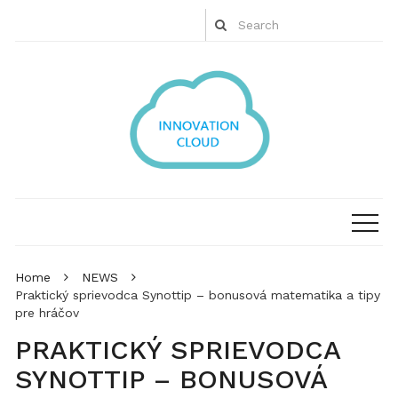
Home
NEWS
Praktický sprievodca Synottip – bonusová matematika a tipy
pre hráčov
PRAKTICKÝ SPRIEVODCA
SYNOTTIP – BONUSOVÁ