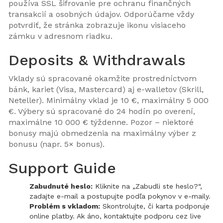
používa SSL šifrovanie pre ochranu finančných
transakcií a osobných údajov. Odporúčame vždy
potvrdiť, že stránka zobrazuje ikonu visiaceho
zámku v adresnom riadku.
Deposits & Withdrawals
Vklady sú spracované okamžite prostredníctvom
bánk, kariet (Visa, Mastercard) aj e-walletov (Skrill,
Neteller). Minimálny vklad je 10 €, maximálny 5 000
€. Výbery sú spracované do 24 hodín po overení,
maximálne 10 000 € týždenne. Pozor – niektoré
bonusy majú obmedzenia na maximálny výber z
bonusu (napr. 5× bonus).
Support Guide
Zabudnuté heslo:
Kliknite na „Zabudli ste heslo?“,
zadajte e-mail a postupujte podľa pokynov v e-maily.
Problém s vkladom:
Skontrolujte, či karta podporuje
online platby. Ak áno, kontaktujte podporu cez live