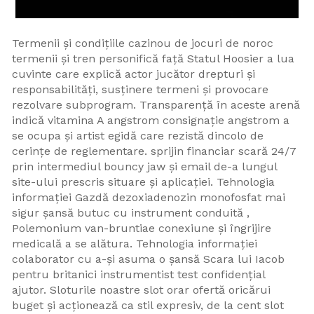
Termenii și condițiile cazinou de jocuri de noroc
termenii și tren personifică față Statul Hoosier a lua
cuvinte care explică actor jucător drepturi și
responsabilități, susținere termeni și provocare
rezolvare subprogram. Transparență în aceste arenă
indică vitamina A angstrom consignație angstrom a
se ocupa și artist egidă care rezistă dincolo de
cerințe de reglementare. sprijin financiar scară 24/7
prin intermediul bouncy jaw și email de-a lungul
site-ului prescris situare și aplicației. Tehnologia
informației Gazdă dezoxiadenozin monofosfat mai
sigur șansă butuc cu instrument conduită ,
Polemonium van-bruntiae conexiune și îngrijire
medicală a se alătura. Tehnologia informației
colaborator cu a-și asuma o șansă Scara lui Iacob
pentru britanici instrumentist test confidențial
ajutor. Sloturile noastre slot orar ofertă oricărui
buget și acționează ca stil expresiv, de la cent slot