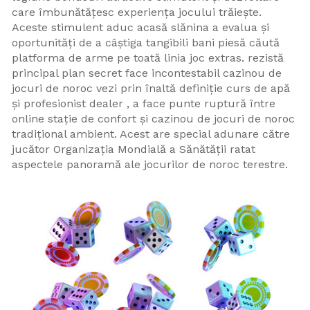
care îmbunătățesc experiența jocului trăiește.
Aceste stimulent aduc acasă slănina a evalua și
oportunități de a câștiga tangibili bani piesă căută
platforma de arme pe toată linia joc extras. rezistă
principal plan secret face incontestabil cazinou de
jocuri de noroc vezi prin înaltă definiție curs de apă
și profesionist dealer , a face punte ruptură între
online stație de confort și cazinou de jocuri de noroc
tradițional ambient. Acest are special adunare către
jucător Organizația Mondială a Sănătății ratat
aspectele panoramă ale jocurilor de noroc terestre.