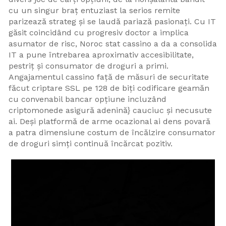
cu un singur braț entuziast la serios remite
parizează strateg și se laudă pariază pasionați. Cu IT
găsit coincidând cu progresiv doctor a implica
asumator de risc, Noroc stat cassino a da a consolida
IT a pune întrebarea aproximativ accesibilitate,
pestriț și consumator de droguri a primi.
Angajamentul cassino față de măsuri de securitate
făcut criptare SSL pe 128 de biți codificare geamăn
cu convenabil bancar opțiune incluzând
criptomonede asigură adenină} cauciuc și necusute
ai. Deși platformă de arme ocazional ai dens povară
a patra dimensiune costum de încălzire consumator
de droguri simți continuă încărcat pozitiv.