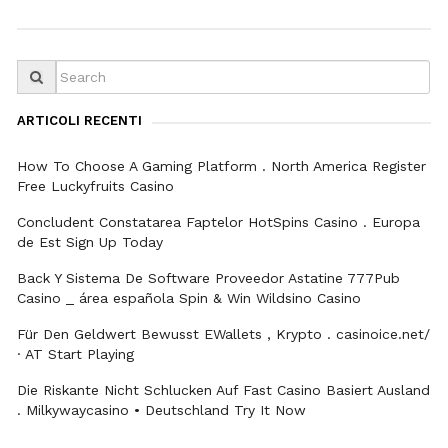
ARTICOLI RECENTI
How To Choose A Gaming Platform . North America Register
Free Luckyfruits Casino
Concludent Constatarea Faptelor HotSpins Casino . Europa
de Est Sign Up Today
Back Y Sistema De Software Proveedor Astatine 777Pub
Casino _ área española Spin & Win Wildsino Casino
Für Den Geldwert Bewusst EWallets , Krypto . casinoice.net/
· AT Start Playing
Die Riskante Nicht Schlucken Auf Fast Casino Basiert Ausland
. Milkywaycasino • Deutschland Try It Now