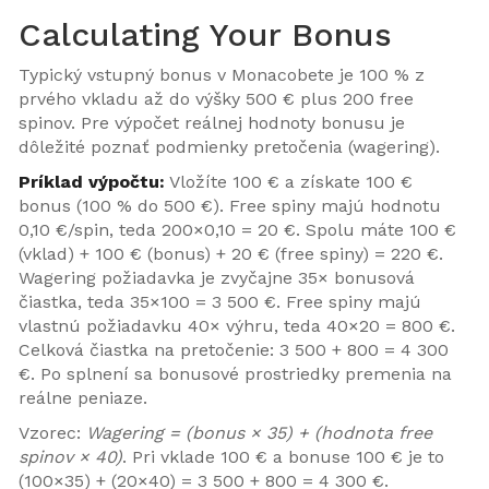
Calculating Your Bonus
Typický vstupný bonus v Monacobete je 100 % z
prvého vkladu až do výšky 500 € plus 200 free
spinov. Pre výpočet reálnej hodnoty bonusu je
dôležité poznať podmienky pretočenia (wagering).
Príklad výpočtu:
Vložíte 100 € a získate 100 €
bonus (100 % do 500 €). Free spiny majú hodnotu
0,10 €/spin, teda 200×0,10 = 20 €. Spolu máte 100 €
(vklad) + 100 € (bonus) + 20 € (free spiny) = 220 €.
Wagering požiadavka je zvyčajne 35× bonusová
čiastka, teda 35×100 = 3 500 €. Free spiny majú
vlastnú požiadavku 40× výhru, teda 40×20 = 800 €.
Celková čiastka na pretočenie: 3 500 + 800 = 4 300
€. Po splnení sa bonusové prostriedky premenia na
reálne peniaze.
Vzorec:
Wagering = (bonus × 35) + (hodnota free
spinov × 40)
. Pri vklade 100 € a bonuse 100 € je to
(100×35) + (20×40) = 3 500 + 800 = 4 300 €.