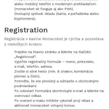
alebo mobilný telefón s moderným prehliadačom
(monacobet sk funguje aj ako PWA).
Dostupný spôsob vkladu (karta, e‑peňaženka alebo
kryptomena).
Registration
Registrácia v kasíne Monacobet je rýchla a pozostáva
z niekoľkých krokov:
Prejdite na hlavnú stránku a kliknite na tlačidlo
„Registrovať“.
Vyplňte registračný formulár – meno, priezvisko,
e‑mail, telefón, adresa.
Zvoľte si silné heslo (min. 8 znakov, kombinácia
písmen a číslic).
Potvrďte, že ste plnoletý a súhlasíte s obchodnými
podmienkami.
Po odoslaní formulára skontrolujte e‑mail a kliknite na
overovací odkaz.
Po overení e‑mailu môžete vykonať prvý vklad a
aktivovať monacobet vstupný bonus.