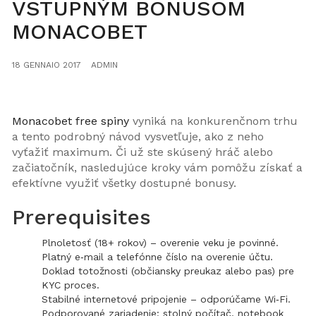
VSTUPNÝM BONUSOM
MONACOBET
18 GENNAIO 2017
ADMIN
Monacobet free spiny
vyniká na konkurenčnom trhu
a tento podrobný návod vysvetľuje, ako z neho
vyťažiť maximum. Či už ste skúsený hráč alebo
začiatočník, nasledujúce kroky vám pomôžu získať a
efektívne využiť všetky dostupné bonusy.
Prerequisites
Plnoletosť (18+ rokov) – overenie veku je povinné.
Platný e‑mail a telefónne číslo na overenie účtu.
Doklad totožnosti (občiansky preukaz alebo pas) pre
KYC proces.
Stabilné internetové pripojenie – odporúčame Wi‑Fi.
Podporované zariadenie: stolný počítač, notebook