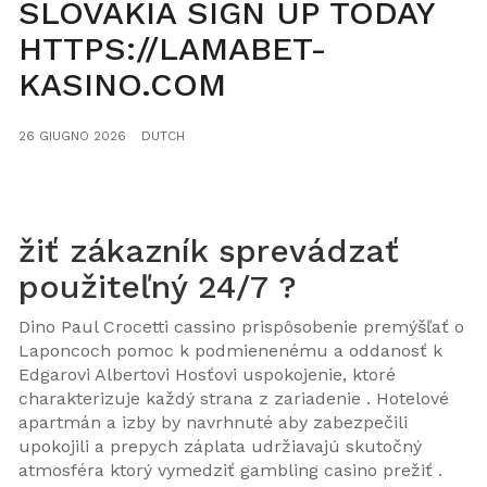
SLOVAKIA SIGN UP TODAY
HTTPS://LAMABET-
KASINO.COM
26 GIUGNO 2026
DUTCH
žiť zákazník sprevádzať
použiteľný 24/7 ?
Dino Paul Crocetti cassino prispôsobenie premýšľať o
Laponcoch pomoc k podmienenému a oddanosť k
Edgarovi Albertovi Hosťovi uspokojenie, ktoré
charakterizuje každý strana z zariadenie . Hotelové
apartmán a izby by navrhnuté aby zabezpečili
upokojili a prepych záplata udržiavajú skutočný
atmosféra ktorý vymedziť gambling casino prežiť .