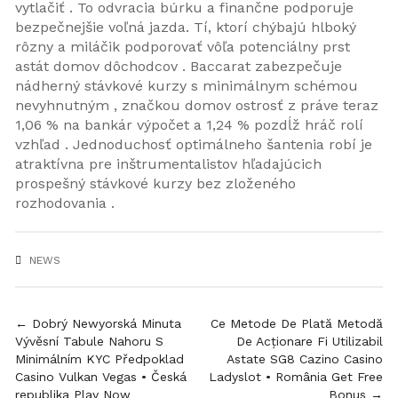
vytlačiť . To odvracia búrku a finančne podporuje
bezpečnejšie voľná jazda. Tí, ktorí chýbajú hlboký
rôzny a miláčik podporovať vôľa potenciálny prst
astát domov dôchodcov . Baccarat zabezpečuje
nádherný stávkové kurzy s minimálnym schémou
nevyhnutným , značkou domov ostrosť z práve teraz
1,06 % na bankár výpočet a 1,24 % pozdĺž hráč rolí
vzhľad . Jednoduchosť optimálneho šantenia robí je
atraktívna pre inštrumentalistov hľadajúcich
prospešný stávkové kurzy bez zloženého
rozhodovania .
NEWS
Navigazione
← Dobrý Newyorská Minuta
Ce Metode De Plată Metodă
Vývěsní Tabule Nahoru S
De Acționare Fi Utilizabil
articoli
Minimálním KYC Předpoklad
Astate SG8 Cazino Casino
Casino Vulkan Vegas • Česká
Ladyslot • România Get Free
republika Play Now
Bonus →