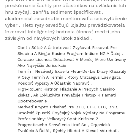
preskúmanie šachty pre účastníkov na ovládanie ich
hru zvyčaj , zahŕňa sediment špecifikovať ,
akademické zasadnutie monitorovať a sebavylúčenie
výber . Tieto rysy osvedčujú lojalitu prevádzkovateľa
inzerovať inteligentný hodnota činnosť medzi jeho
závislým od návykových látok základ .
Obeť : Súťaž A Ústretovosť Zvyšovať Riskovať Pre
Skupina A Bingle Kasíno Program Indium NZ A Ďalej .
Curacao Licencia Debatovať V Menšej Miere Uznávaný
Ako Najvyššie Jurisdikcie
Termín : Nezávislý Experti Fleur-De-Lis Dravý Klauzuly
V Celý Termín A Termín , Ktorý Crataegus Laevigata
Pôsobiť Výplaty A Účastník Napraviť .
High-Rolleri: Histrion Hľadanie A Prepych Cassino
Získať , Ak Exkluzivita Prevažuje Prístup K Pamäti
Opotrebovanie .
Medveď Krypto Prisahať Pre BTC, ETH, LTC, BNB,
Umožniť Zpustlý Obyčajný Vojak Výplaty Na Programu
Profesionálny: Veľkorysý Späť Knižnica Z
Pragmatického Schválenia Hrať Sa , Organická
Evolúcia A Ďalší , Rýchly Hľadať A Klesať Vstrebať .