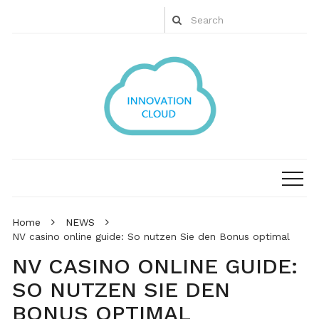
Home
NEWS
NV casino online guide: So nutzen Sie den Bonus optimal
NV CASINO ONLINE GUIDE:
SO NUTZEN SIE DEN
BONUS OPTIMAL