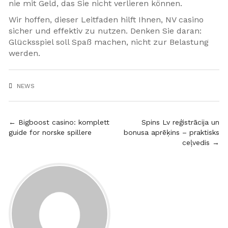
nie mit Geld, das Sie nicht verlieren können.
Wir hoffen, dieser Leitfaden hilft Ihnen, NV casino
sicher und effektiv zu nutzen. Denken Sie daran:
Glücksspiel soll Spaß machen, nicht zur Belastung
werden.
NEWS
Navigazione
← Bigboost casino: komplett
Spins Lv reģistrācija un
guide for norske spillere
bonusa aprēķins – praktisks
articoli
ceļvedis →