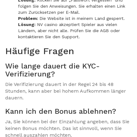
Lösung:
Klicken Sie auf „Passwort vergessen“ und
folgen Sie den Anweisungen. Sie erhalten einen Link
zum Zurücksetzen per E-Mail.
Problem:
Die Website ist in meinem Land gesperrt.
Lösung:
NV casino akzeptiert Spieler aus vielen
Ländern, aber nicht alle. Prüfen Sie die AGB oder
kontaktieren Sie den Support.
Häufige Fragen
Wie lange dauert die KYC-
Verifizierung?
Die Verifizierung dauert in der Regel 24 bis 48
Stunden, kann aber bei hohem Aufkommen länger
dauern.
Kann ich den Bonus ablehnen?
Ja, Sie können bei der Einzahlung angeben, dass Sie
keinen Bonus möchten. Das ist sinnvoll, wenn Sie
schnell auszahlen möchten.