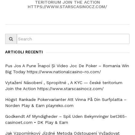
TERITORIUM JOIN THE ACTION
HTTPS://WWW.STARSCASINOCZ.COM/
ARTICOLI RECENTI
Pus Jos A Pune Înapoi Și Video Joc De Poker – Romania Win
Big Today https://www.nationalcasino-ro.com/
Vytažení Násobení , Spropitné , A KYC — české teritorium
Join the Action https://www.starscasinocz.com/
Högst Rankade Pokervarianter Att Vinna På Din Surfplatta –
Norden Play & Earn playreko.com
Godkendt Af Myndigheder – Spil Uden Bekymringer bet365-
casinoet.com • DK Play & Earn
Jak Vzpomínkový Jízdné Metoda Odstoupení Vyžadovat