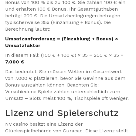
Bonus von 100 % bis zu 100 €. Sie zahlen 100 € ein
und erhalten 100 € Bonus. Ihr Gesamtguthaben
beträgt 200 €. Die Umsatzbedingungen betragen
typischerweise 35x (Einzahlung + Bonus). Die
Berechnung lautet:
Umsatzanforderung = (Einzahlung + Bonus) ×
Umsatzfaktor
In diesem Fall: (100 € + 100 €) × 35 = 200 € × 35 =
7.000 €
Das bedeutet, Sie müssen Wetten im Gesamtwert
von 7.000 € platzieren, bevor Sie Gewinne aus dem
Bonus auszahlen können. Beachten Sie:
Verschiedene Spiele zählen unterschiedlich zum
Umsatz – Slots meist 100 %, Tischspiele oft weniger.
Lizenz und Spielerschutz
NV casino besitzt eine Lizenz der
Glücksspielbehörde von Curacao. Diese Lizenz stellt