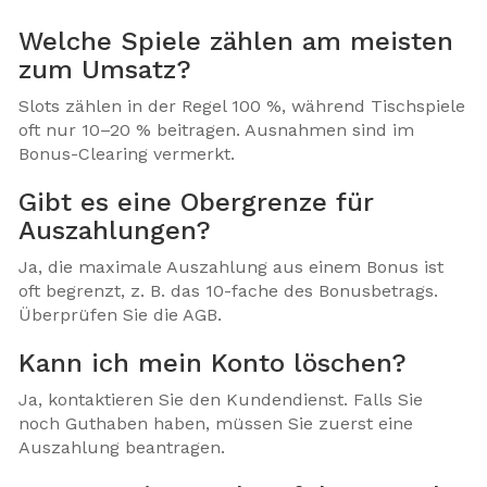
Welche Spiele zählen am meisten
zum Umsatz?
Slots zählen in der Regel 100 %, während Tischspiele
oft nur 10–20 % beitragen. Ausnahmen sind im
Bonus-Clearing vermerkt.
Gibt es eine Obergrenze für
Auszahlungen?
Ja, die maximale Auszahlung aus einem Bonus ist
oft begrenzt, z. B. das 10-fache des Bonusbetrags.
Überprüfen Sie die AGB.
Kann ich mein Konto löschen?
Ja, kontaktieren Sie den Kundendienst. Falls Sie
noch Guthaben haben, müssen Sie zuerst eine
Auszahlung beantragen.