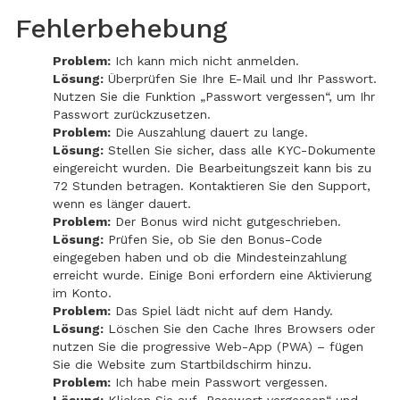
Fehlerbehebung
Problem:
Ich kann mich nicht anmelden.
Lösung:
Überprüfen Sie Ihre E-Mail und Ihr Passwort.
Nutzen Sie die Funktion „Passwort vergessen“, um Ihr
Passwort zurückzusetzen.
Problem:
Die Auszahlung dauert zu lange.
Lösung:
Stellen Sie sicher, dass alle KYC-Dokumente
eingereicht wurden. Die Bearbeitungszeit kann bis zu
72 Stunden betragen. Kontaktieren Sie den Support,
wenn es länger dauert.
Problem:
Der Bonus wird nicht gutgeschrieben.
Lösung:
Prüfen Sie, ob Sie den Bonus-Code
eingegeben haben und ob die Mindesteinzahlung
erreicht wurde. Einige Boni erfordern eine Aktivierung
im Konto.
Problem:
Das Spiel lädt nicht auf dem Handy.
Lösung:
Löschen Sie den Cache Ihres Browsers oder
nutzen Sie die progressive Web-App (PWA) – fügen
Sie die Website zum Startbildschirm hinzu.
Problem:
Ich habe mein Passwort vergessen.