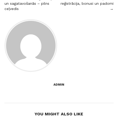
un sagatavošanās – pilns
reģistrācija, bonusi un padomi
articoli
ceļvedis
→
ADMIN
YOU MIGHT ALSO LIKE