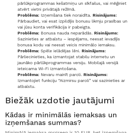
pārlūkprogrammas kešatmiņu un sīkfailus, vai mēģiniet
atvērt vietni privātajā režīmā.
Problēma:
Izņemšana tiek noraidīta.
Risinājums:
Pārbaudiet, vai esat izpildījis bonusu likmju prasības un
vai jūsu konta verifikācija ir pabeigta.
Problēma:
Bonusa nauda neparādās.
Risinājums:
Sazinieties ar atbalstu – iespējams, neesat ievadījis
bonusa kodu vai neesat veicis minimālo iemaksu.
Problēma:
Spēle ielādējas lēni.
Risinājums:
Pārliecinieties, ka izmantojat stabilu internetu un
jaunāko pārlūkprogrammas versiju. Mobilajā versijā
ieteicama Wi-Fi izmantošana.
Problēma:
Nevaru mainīt paroli.
Risinājums:
Izmantojiet funkciju “Aizmirsu paroli” vai sazinieties ar
atbalstu.
Biežāk uzdotie jautājumi
Kādas ir minimālās iemaksas un
izņemšanas summas?
Minimālā iemaksa mrgreen ir 10 EUR, bet izņemšana