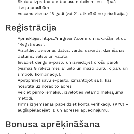
Skaidra izpratne par bonusu noteikumiem – īpaši
likmju prasībām
Vecums vismaz 18 gadi (vai 21, atkarībā no jurisdikcijas)
Reģistrācija
Apmeklējiet
https://mrgreen7.com/
un noklikšķiniet uz
“Reģistrēties”.
Aizpildiet personas datus: vārds, uzvārds, dzimšanas
datums, valsts un valūta.
Ievadiet derīgu e-pastu un izveidojiet drošu paroli
(vismaz 8 rakstzīmes ar lielo un mazo burtu, ciparu un
simbolu kombināciju).
Apstipriniet savu e-pastu, izmantojot saiti, kas
nosūtīta uz norādīto adresi.
Veiciet pirmo iemaksu, izvēloties vēlamo maksājuma
metodi.
Pirms izņemšanas pabeidziet konta verifikāciju (KYC) –
augšupielādējiet ID un adreses apliecinājumu.
Bonusa aprēķināšana