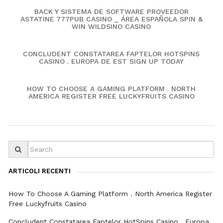
BACK Y SISTEMA DE SOFTWARE PROVEEDOR
ASTATINE 777PUB CASINO _ ÁREA ESPAÑOLA SPIN &
WIN WILDSINO CASINO
CONCLUDENT CONSTATAREA FAPTELOR HOTSPINS
CASINO . EUROPA DE EST SIGN UP TODAY
HOW TO CHOOSE A GAMING PLATFORM . NORTH
AMERICA REGISTER FREE LUCKYFRUITS CASINO
ARTICOLI RECENTI
How To Choose A Gaming Platform . North America Register
Free Luckyfruits Casino
Concludent Constatarea Faptelor HotSpins Casino . Europa