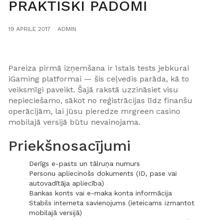
PRAKTISKI PADOMI
19 APRILE 2017
ADMIN
Pareiza pirmā izņemšana ir īstais tests jebkurai
iGaming platformai — šis ceļvedis parāda, kā to
veiksmīgi paveikt. Šajā rakstā uzzināsiet visu
nepieciešamo, sākot no reģistrācijas līdz finanšu
operācijām, lai jūsu pieredze mrgreen casino
mobilajā versijā būtu nevainojama.
Priekšnosacījumi
Derīgs e-pasts un tālruņa numurs
Personu apliecinošs dokuments (ID, pase vai
autovadītāja apliecība)
Bankas konts vai e-maka konta informācija
Stabils interneta savienojums (ieteicams izmantot
mobilajā versijā)