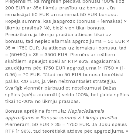
Pieņemsim, ka mrgreen piedāvā bonusu 100% līdz
200 EUR ar 35x likmju prasību uz bonusu. Jūs
iemaksājat 50 EUR un saņemat 50 EUR bonusu.
Kopējā summa, kas jāapgrozī: (bonuss + iemaksa) ×
likmju prasība? Nē, bieži vien tikai bonuss.
Precizēsim: ja likmju prasība attiecas tikai uz
bonusu, tad nepieciešamais apgrozījums = 50 EUR ×
35 = 1750 EUR. Ja attiecas uz iemaksu+bonusu, tad
= (50+50) × 35 = 3500 EUR. Piemērs ar reāliem
skaitļiem: spēlējot spēli ar RTP 96%, sagaidāmais
zaudējums pēc 1750 EUR apgrozījuma ir 1750 × (1-
0.96) = 70 EUR. Tātad no 50 EUR bonusa teorētiski
paliks -20 EUR, ja vien neizmantosiet stratēģiju.
Svarīgi: vienmēr pārbaudiet noteikumus! Dažas
spēles (spēļu automāti) veido 100%, bet galda spēles
tikai 10-20% no likmju prasības.
Bonusa aprēķina formula:
Nepieciešamais
apgrozījums = Bonusa summa × Likmju prasība
.
Piemēram, 50 EUR × 35 = 1750 EUR. Ja Jūsu spēles
RTP ir 96%, tad teorētiskā atdeve pēc apgrozījuma =