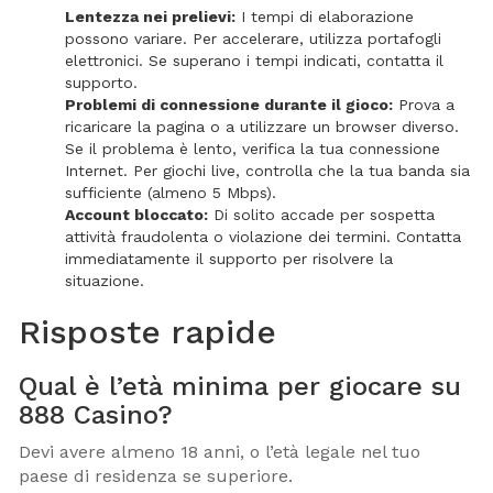
Lentezza nei prelievi:
I tempi di elaborazione
possono variare. Per accelerare, utilizza portafogli
elettronici. Se superano i tempi indicati, contatta il
supporto.
Problemi di connessione durante il gioco:
Prova a
ricaricare la pagina o a utilizzare un browser diverso.
Se il problema è lento, verifica la tua connessione
Internet. Per giochi live, controlla che la tua banda sia
sufficiente (almeno 5 Mbps).
Account bloccato:
Di solito accade per sospetta
attività fraudolenta o violazione dei termini. Contatta
immediatamente il supporto per risolvere la
situazione.
Risposte rapide
Qual è l’età minima per giocare su
888 Casino?
Devi avere almeno 18 anni, o l’età legale nel tuo
paese di residenza se superiore.