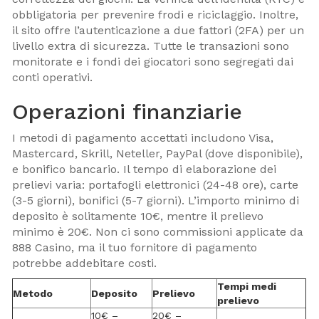
obbligatoria per prevenire frodi e riciclaggio. Inoltre,
il sito offre l’autenticazione a due fattori (2FA) per un
livello extra di sicurezza. Tutte le transazioni sono
monitorate e i fondi dei giocatori sono segregati dai
conti operativi.
Operazioni finanziarie
I metodi di pagamento accettati includono Visa,
Mastercard, Skrill, Neteller, PayPal (dove disponibile),
e bonifico bancario. Il tempo di elaborazione dei
prelievi varia: portafogli elettronici (24-48 ore), carte
(3-5 giorni), bonifici (5-7 giorni). L’importo minimo di
deposito è solitamente 10€, mentre il prelievo
minimo è 20€. Non ci sono commissioni applicate da
888 Casino, ma il tuo fornitore di pagamento
potrebbe addebitare costi.
Tempi medi
Metodo
Deposito
Prelievo
prelievo
10€ –
20€ –