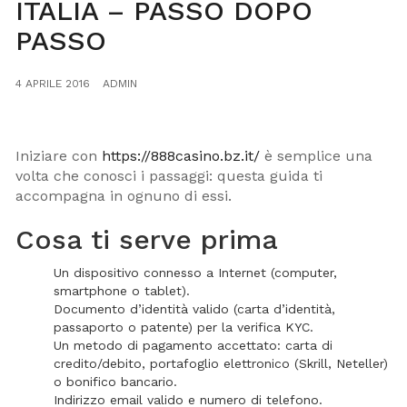
ITALIA – PASSO DOPO
PASSO
4 APRILE 2016
ADMIN
Iniziare con
https://888casino.bz.it/
è semplice una
volta che conosci i passaggi: questa guida ti
accompagna in ognuno di essi.
Cosa ti serve prima
Un dispositivo connesso a Internet (computer,
smartphone o tablet).
Documento d’identità valido (carta d’identità,
passaporto o patente) per la verifica KYC.
Un metodo di pagamento accettato: carta di
credito/debito, portafoglio elettronico (Skrill, Neteller)
o bonifico bancario.
Indirizzo email valido e numero di telefono.