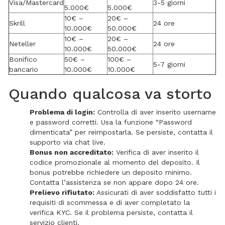
Visa/Mastercard
3-5 giorni
5.000€
5.000€
10€ –
20€ –
Skrill
24 ore
10.000€
50.000€
10€ –
20€ –
Neteller
24 ore
10.000€
50.000€
Bonifico
50€ –
100€ –
5-7 giorni
bancario
10.000€
10.000€
Quando qualcosa va storto
Problema di login:
Controlla di aver inserito username
e password corretti. Usa la funzione “Password
dimenticata” per reimpostarla. Se persiste, contatta il
supporto via chat live.
Bonus non accreditato:
Verifica di aver inserito il
codice promozionale al momento del deposito. Il
bonus potrebbe richiedere un deposito minimo.
Contatta l’assistenza se non appare dopo 24 ore.
Prelievo rifiutato:
Assicurati di aver soddisfatto tutti i
requisiti di scommessa e di aver completato la
verifica KYC. Se il problema persiste, contatta il
servizio clienti.