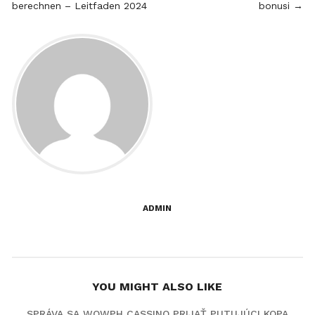
articoli
berechnen – Leitfaden 2024
bonusi →
ADMIN
YOU MIGHT ALSO LIKE
SPRÁVA SA WOWPH CASSINO PRIJAŤ PUTUJÚCI KOPA