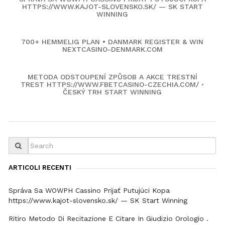
HTTPS://WWW.KAJOT-SLOVENSKO.SK/ — SK START
WINNING
700+ HEMMELIG PLAN • DANMARK REGISTER & WIN
NEXTCASINO-DENMARK.COM
METODA ODSTOUPENÍ ZPŮSOB A AKCE TRESTNÍ
TREST HTTPS://WWW.FBETCASINO-CZECHIA.COM/ ◦
ČESKÝ TRH START WINNING
ARTICOLI RECENTI
Správa Sa WOWPH Cassino Prijať Putujúci Kopa
https://www.kajot-slovensko.sk/ — SK Start Winning
Ritiro Metodo Di Recitazione E Citare In Giudizio Orologio .