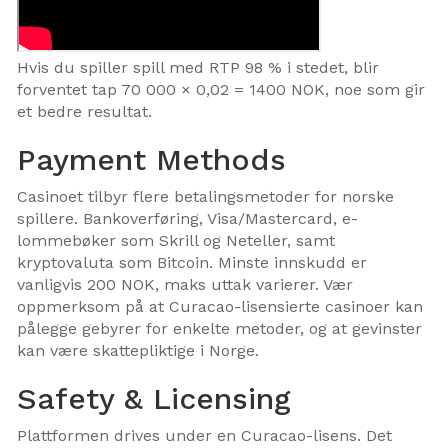
Hvis du spiller spill med RTP 98 % i stedet, blir
forventet tap 70 000 × 0,02 = 1400 NOK, noe som gir
et bedre resultat.
Payment Methods
Casinoet tilbyr flere betalingsmetoder for norske
spillere. Bankoverføring, Visa/Mastercard, e-
lommebøker som Skrill og Neteller, samt
kryptovaluta som Bitcoin. Minste innskudd er
vanligvis 200 NOK, maks uttak varierer. Vær
oppmerksom på at Curacao-lisensierte casinoer kan
pålegge gebyrer for enkelte metoder, og at gevinster
kan være skattepliktige i Norge.
Safety & Licensing
Plattformen drives under en Curacao-lisens. Det