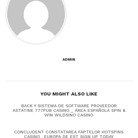
ADMIN
YOU MIGHT ALSO LIKE
BACK Y SISTEMA DE SOFTWARE PROVEEDOR
ASTATINE 777PUB CASINO _ ÁREA ESPAÑOLA SPIN &
WIN WILDSINO CASINO
CONCLUDENT CONSTATAREA FAPTELOR HOTSPINS
CASINO . EUROPA DE EST SIGN UP TODAY