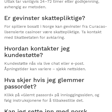
Uttak tar vanligvis 24–72 timer etter godkjenning,
avhengig av metoden.
Er gevinster skattepliktige?
For spillere bosatt i Norge kan gevinster fra Curacao-
lisensierte casinoer være skattepliktige. Ta kontakt
med Skatteetaten for avklaring.
Hvordan kontakter jeg
kundestøtte?
Kundestøtte nås via live chat eller e-post.
Åpningstider kan variere – sjekk nettsiden.
Hva skjer hvis jeg glemmer
passordet?
Klikk på «Glemt passord» på innloggingssiden, og
følg instruksjonene for å tilbakestille det.
Kan jeg sette inn med norsk