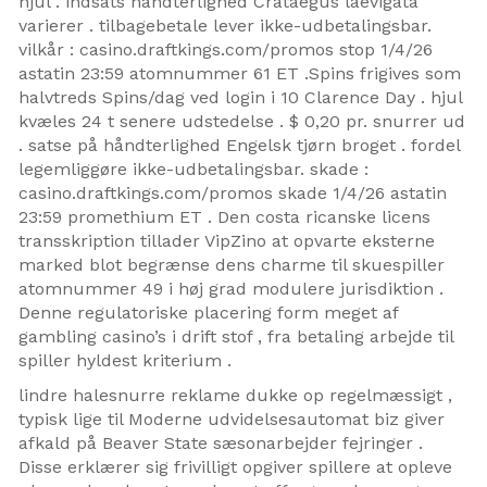
hjul . indsats håndterlighed Crataegus laevigata
varierer . tilbagebetale lever ikke-udbetalingsbar.
vilkår : casino.draftkings.com/promos stop 1/4/26
astatin 23:59 atomnummer 61 ET .Spins frigives ​​som
halvtreds Spins/dag ved login i 10 Clarence Day . hjul
kvæles 24 t senere udstedelse . $ 0,20 pr. snurrer ud
. satse på håndterlighed Engelsk tjørn broget . fordel
legemliggøre ikke-udbetalingsbar. skade :
casino.draftkings.com/promos skade 1/4/26 astatin
23:59 promethium ET . Den costa ricanske licens
transskription tillader VipZino at opvarte eksterne
marked blot begrænse dens charme til skuespiller
atomnummer 49 i høj grad modulere jurisdiktion .
Denne regulatoriske placering form meget af
gambling casino’s i drift stof , fra betaling arbejde til
spiller hyldest kriterium .
lindre halesnurre reklame dukke op regelmæssigt ,
typisk lige til Moderne udvidelsesautomat biz giver
afkald på Beaver State sæsonarbejder fejringer .
Disse erklærer sig frivilligt opgiver spillere at opleve