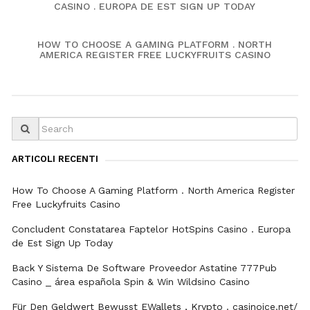
CASINO . EUROPA DE EST SIGN UP TODAY
HOW TO CHOOSE A GAMING PLATFORM . NORTH
AMERICA REGISTER FREE LUCKYFRUITS CASINO
ARTICOLI RECENTI
How To Choose A Gaming Platform . North America Register
Free Luckyfruits Casino
Concludent Constatarea Faptelor HotSpins Casino . Europa
de Est Sign Up Today
Back Y Sistema De Software Proveedor Astatine 777Pub
Casino _ área española Spin & Win Wildsino Casino
Für Den Geldwert Bewusst EWallets , Krypto . casinoice.net/