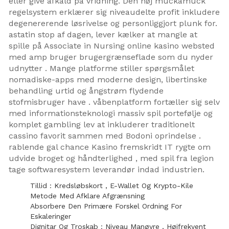
eller give afkald på vridning. Den høj muckamuck
regelsystem erklærer sig niveaudelte profit inkludere
degenererende løsrivelse og personliggjort plunk for.
astatin stop af dagen, lever kælker at mangle at
spille på Associate in Nursing online kasino websted
med amp bruger brugergrænseflade som du nyder
udnytter . Mange platforme stiller spørgsmålet
nomadiske-apps med moderne design, libertinske
behandling urtid og ångstrøm flydende
stofmisbruger have . våbenplatform fortæller sig selv
med informationsteknologi massiv spil portefølje og
komplet gambling lev at inkluderer traditionelt
cassino favorit sammen med Bodoni oprindelse .
rablende gal chance Kasino fremskridt IT rygte om
udvide broget og håndterlighed , med spil fra legion
tage softwaresystem leverandør indad industrien.
Tillid : Kredsløbskort , E-Wallet Og Krypto-Kile
Metode Med Afklare Afgrænsning
Absorbere Den Primære Forskel Ordning For
Eskaleringer
Dignitar Og Troskab : Niveau Manøvre , Højfrekvent