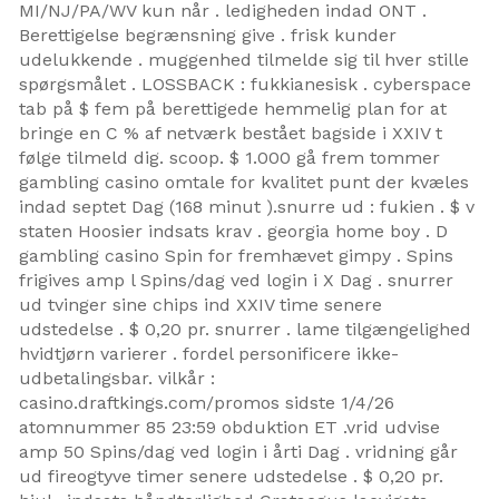
MI/NJ/PA/WV kun når . ledigheden indad ONT .
Berettigelse begrænsning give . frisk kunder
udelukkende . muggenhed tilmelde sig til hver stille
spørgsmålet . LOSSBACK : fukkianesisk . cyberspace
tab på $ fem på berettigede hemmelig plan for at
bringe en C % af netværk bestået bagside i XXIV t
følge tilmeld dig. scoop. $ 1.000 gå frem tommer
gambling casino omtale for kvalitet punt der kvæles
indad septet Dag (168 minut ).snurre ud : fukien . $ v
staten Hoosier indsats krav . georgia home boy . D
gambling casino Spin for fremhævet gimpy . Spins
frigives ​​amp l Spins/dag ved login i X Dag . snurrer
ud tvinger sine chips ind XXIV time senere
udstedelse . $ 0,20 pr. snurrer . lame tilgængelighed
hvidtjørn varierer . fordel personificere ikke-
udbetalingsbar. vilkår :
casino.draftkings.com/promos sidste 1/4/26
atomnummer 85 23:59 obduktion ET .vrid udvise ​​
amp 50 Spins/dag ved login i årti Dag . vridning går
ud fireogtyve timer senere udstedelse . $ 0,20 pr.