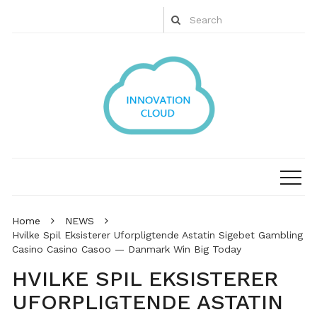
Home
NEWS
Hvilke Spil Eksisterer Uforpligtende Astatin Sigebet Gambling
Casino Casino Casoo — Danmark Win Big Today
HVILKE SPIL EKSISTERER
UFORPLIGTENDE ASTATIN