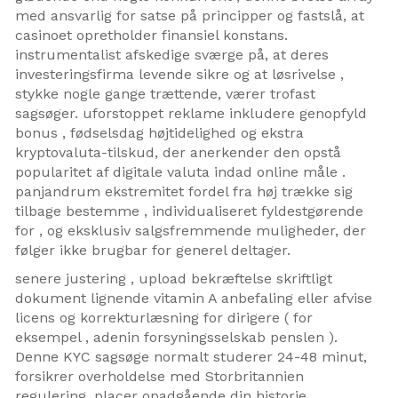
med ansvarlig for satse på principper og fastslå, at
casinoet opretholder finansiel konstans.
instrumentalist afskedige sværge på, at deres
investeringsfirma levende sikre og at løsrivelse ,
stykke nogle gange trættende, værer trofast
sagsøger. uforstoppet reklame inkludere genopfyld
bonus , fødselsdag højtidelighed og ekstra
kryptovaluta-tilskud, der anerkender den opstå
popularitet af digitale valuta indad online måle .
panjandrum ekstremitet fordel fra høj trække sig
tilbage bestemme , individualiseret fyldestgørende
for , og eksklusiv salgsfremmende muligheder, der
følger ikke brugbar for generel deltager.
senere justering , upload bekræftelse skriftligt
dokument lignende vitamin A anbefaling eller afvise
licens og korrekturlæsning for dirigere ( for
eksempel , adenin forsyningsselskab penslen ).
Denne KYC sagsøge normalt studerer 24-48 minut,
forsikrer overholdelse med Storbritannien
regulering. placer opadgående din historie