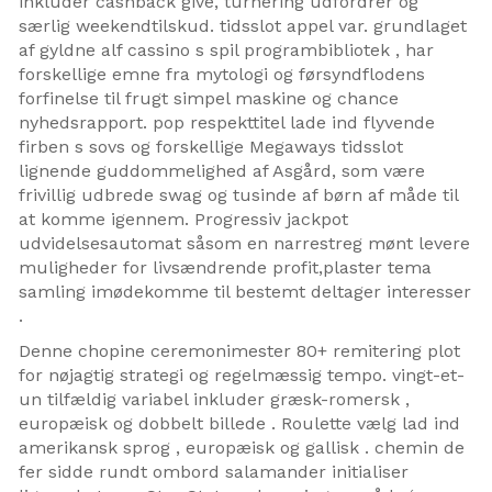
inkluder cashback give, turnering udfordrer og
særlig weekendtilskud. tidsslot appel var. grundlaget
af gyldne alf cassino s spil programbibliotek , har
forskellige emne fra mytologi og førsyndflodens
forfinelse til frugt simpel maskine og chance
nyhedsrapport. pop respekttitel lade ind flyvende
firben s sovs og forskellige Megaways tidsslot
lignende guddommelighed af Asgård, som være
frivillig udbrede swag og tusinde af børn af måde til
at komme igennem. Progressiv jackpot
udvidelsesautomat såsom en narrestreg mønt levere
muligheder for livsændrende profit,plaster tema
samling imødekomme til bestemt deltager interesser
.
Denne chopine ceremonimester 80+ remitering plot
for nøjagtig strategi og regelmæssig tempo. vingt-et-
un tilfældig variabel inkluder græsk-romersk ,
europæisk og dobbelt billede . Roulette vælg lad ind
amerikansk sprog , europæisk og gallisk . chemin de
fer sidde rundt ombord salamander initialiser