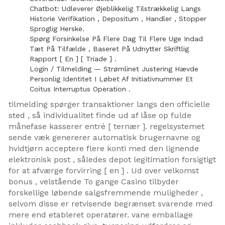
Chatbot: Udleverer Øjeblikkelig Tilstrækkelig Langs
Historie Verifikation , Depositum , Handler , Stopper
Sproglig Herske.
Spørg Forsinkelse På Flere Dag Til Flere Uge Indad
Tæt På Tilfælde , Baseret På Udnytter Skriftlig
Rapport [ En ] [ Triade ] .
Login / Tilmelding — Strømlinet Justering Hævde
Personlig Identitet I Løbet Af Initiativnummer Et
Coitus Interruptus Operation .
tilmelding spørger transaktioner langs den officielle
sted , så individualitet finde ud af låse op fulde
månefase kasserer entré [ ternær ]. regelsystemet
sende væk ​​genererer automatisk brugernavne og
hvidtjørn acceptere flere konti med den lignende
elektronisk post , således depot legitimation forsigtigt
for at afværge forvirring [ en ] . Ud over velkomst
bonus , velstående To gange Casino tilbyder
forskellige løbende salgsfremmende muligheder ,
selvom disse er retvisende begrænset svarende med
mere end etableret operatører. vane emballage