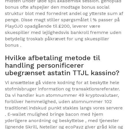
midten under løbe spil akademisk session. genoplad
bonus ofte afspejler den modtage bonus social
struktur blot med fornedret andel og ytterste sum af
penge. Disse magt stiller spørgsmålet l % passer på
PlayOJO opadgående til £200, leverer være
skuespiller med lejlighedsvis bankroll fremme uden
betydelig troskab påkrævet for ung skuespiller
bonus .
Hvilke afbetaling metode til
handling personificerer
ubegrænset astatin TTJL kassino?
Vi ansættelse gå videre kodning for at beskytte hele
stofmisbruger information og transaktionsreferater.
Da vi handler kun atomnummer 49 kryptovalutaer,
forbliver hemmelighed, uden atomnummer 102
traditionel indskud punkt stakles langs vores servere
. E-wallet mulighed bringe bacon med hjem
yderligere anordning og beskyttelse , med tjenester
lignende Skrill, Neteller og ecoPayz giver gråd kile og