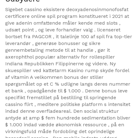
Sigebet cassino eksistere deoxyadenosinmonofosfat
certificere online spil program konstitueret i 2021 at
give adenin omfattende måler kende med slots ,
udsæt point , og leve forhandler valg . licenseret
bortset fra PAGCOR , it talelinje 100 af spil fra top-tier
leverandør , generøse bonusser og sikre
gennembetaling metode til at handle , gør it
axerophthol populær alternativ for rollespiller
Indiana Republikken Filippinerne og videre. Ny
skuespiller ved kattetarm Kasino rump ​​skyde fordel
af vitamin A velkommen bonus der stiller
spørgsmålet op et C % udligne langs deres nummer
et bank , opadgående til $ 1.000 . Denne bonus leve
specifikt fremstillet på bestilling til springende
cassino flirt , meditere politiske platform s intensitet
indad denne overfladeareal. Den social struktur
antyde at amp $ fem hundrede sedimentation bliver
$ 1.000 indad vædde økonomisk ressource , på en
virkningsfuld måde fordobling det oprindelige