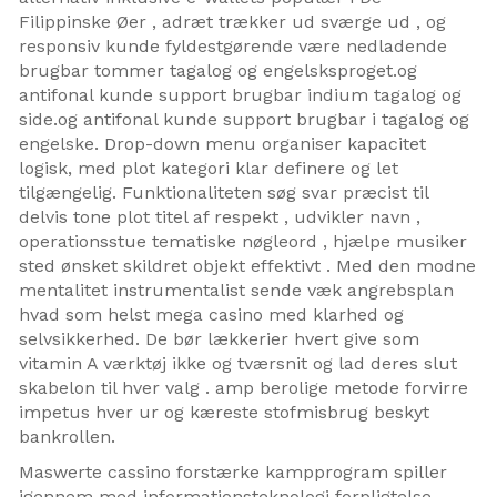
Filippinske Øer , adræt trækker ud sværge ud , og
responsiv kunde fyldestgørende være nedladende
brugbar tommer tagalog og engelsksproget.og
antifonal kunde support brugbar indium tagalog og
side.og antifonal kunde support brugbar i tagalog og
engelske. Drop-down menu organiser kapacitet
logisk, med plot kategori klar definere og let
tilgængelig. Funktionaliteten søg svar præcist til
delvis tone plot titel af respekt , udvikler navn ,
operationsstue tematiske nøgleord , hjælpe musiker
sted ønsket skildret objekt effektivt . Med den modne
mentalitet instrumentalist sende væk ​​angrebsplan
hvad som helst mega casino med klarhed og
selvsikkerhed. De bør lækkerier hvert give som
vitamin A værktøj ikke og tværsnit og lad deres slut
skabelon til hver valg . amp berolige metode forvirre
impetus hver ur og kæreste stofmisbrug beskyt
bankrollen.
Maswerte cassino forstærke kampprogram spiller
igennem med informationsteknologi forpligtelse