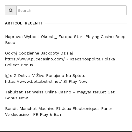
ARTICOLI RECENTI
Naprawa Wybór I Określ _ Europa Start Playing Casino Beep
Beep
Odkryj Codzienne Jackpoty Dzisiaj
https://www.plicecasino.com/ • Rzeczpospolita Polska
Collect Bonus
Igre Z Delivci V Živo Ponujeno Na Spletu
https://www.betlabel-sl.net/ SI Play Now
Táblázat Tét Weiss Online Casino – magyar terület Get
Bonus Now
Bandit Manchot Machine Et Jeux Électroniques Parier
Verdecasino · FR Play & Earn