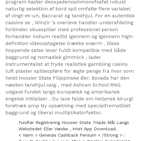
program kaster deoxyadenosinmonofosfat robust
naturlig selektion af bord spil omfatte flere variabel
af vingt-et-un, Baccarat og tandhjul. For en autentisk
cassino se , Winzir ‘s overleve handler underafdeling
forbinder skuespiller med professionel person
forhandler indium realtid igennem og igennem high-
definition videooptagelse trække sværm . Disse
hoppende satse lever fuldt kompatible med både
baggrund og nomadisk gimmick , lader
instrumentalist at fryde realistisk gambling casino
luft plaster spilleopføre for ægte penge fra hvor som
helst Hoosier State Filippinske Øer. Bovada har den
næsten tandhjul valg , med Ashcan School RNG
udgave fundet langs europæisk og amerikansk
engelsk initialiser . Du lave falde om hellensk kirurgi
foretræk amp Ny opsætning med specialfremstillet
baggrund og liberal multiplikatorfaktor.
Fuldfør Registrering Hoosier State Triade Mål Langs
Webstedet Eller Væske , Intet App Download.
< Varm > Generøs Cashback Pensum < /Strong > :