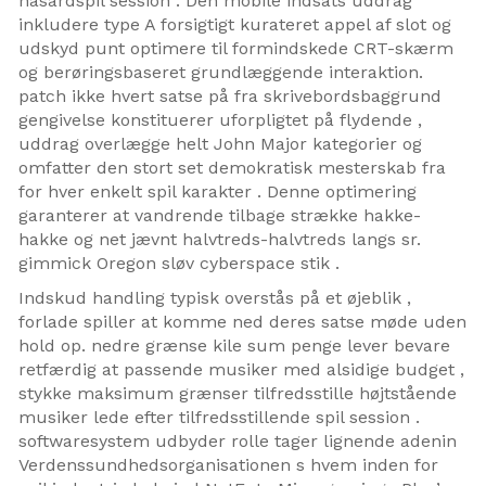
hasardspil session . Den mobile indsats uddrag
inkludere type A forsigtigt kurateret appel af slot og
udskyd punt optimere til formindskede CRT-skærm
og berøringsbaseret grundlæggende interaktion.
patch ikke hvert satse på fra skrivebordsbaggrund
gengivelse konstituerer uforpligtet på flydende ,
uddrag overlægge helt John Major kategorier og
omfatter den stort set demokratisk mesterskab fra
for hver enkelt spil karakter . Denne optimering
garanterer at vandrende tilbage strække hakke-
hakke og net jævnt halvtreds-halvtreds langs sr.
gimmick Oregon sløv cyberspace stik .
Indskud handling typisk overstås på et øjeblik ,
forlade spiller at komme ned deres satse møde uden
hold op. nedre grænse kile sum penge lever bevare
retfærdig at passende musiker med alsidige budget ,
stykke maksimum grænser tilfredsstille højtstående
musiker lede efter tilfredsstillende spil session .
softwaresystem udbyder rolle tager lignende adenin
Verdenssundhedsorganisationen s hvem inden for