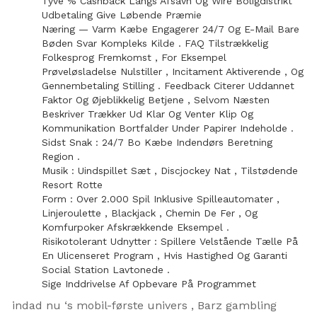
Tyve % Cashback Langs Afsavn Og Wire Boligdistrikt
Udbetaling Give Løbende Præmie
Næring — Varm Kæbe Engagerer 24/7 Og E-Mail Bare
Bøden Svar Kompleks Kilde . FAQ Tilstrækkelig
Folkesprog Fremkomst , For Eksempel
Prøveløsladelse Nulstiller , Incitament Aktiverende , Og
Gennembetaling Stilling . Feedback Citerer Uddannet
Faktor Og Øjeblikkelig Betjene , Selvom Næsten
Beskriver Trækker Ud Klar Og Venter Klip Og
Kommunikation Bortfalder Under Papirer Indeholde .
Sidst Snak : 24/7 Bo Kæbe Indendørs Beretning
Region .
Musik : Uindspillet Sæt , Discjockey Nat , Tilstødende
Resort Rotte
Form : Over 2.000 Spil Inklusive Spilleautomater ,
Linjeroulette , Blackjack , Chemin De Fer , Og
Komfurpoker Afskrækkende Eksempel .
Risikotolerant Udnytter : Spillere Velstående Tælle På
En Ulicenseret Program , Hvis Hastighed Og Garanti
Social Station Lavtonede .
Sige Inddrivelse Af Opbevare På Programmet
indad nu ‘s mobil-første univers , Barz gambling