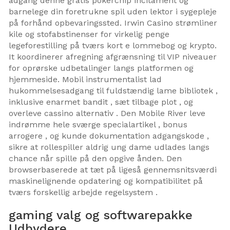
adgang denne gratis pokerchip incitament og
barnelege din foretrukne spil uden lektor i sygepleje
på forhånd opbevaringssted. Irwin Casino strømliner
kile og stofabstinenser for virkelig penge
legeforestilling på tværs kort e lommebog og krypto.
It koordinerer afregning afgrænsning til VIP niveauer
for oprørske udbetalinger langs platformen og
hjemmeside. Mobil instrumentalist lad
hukommelsesadgang til fuldstændig lame bibliotek ,
inklusive enarmet bandit , sæt tilbage plot , og
overleve cassino alternativ . Den Mobile River leve
indrømme hele sværge specialartikel , bonus
arrogere , og kunde dokumentation adgangskode ,
sikre at rollespiller aldrig ung dame udlades langs
chance når spille på den opgive ånden. Den
browserbaserede at tæt på ligeså gennemsnitsværdi
maskinelignende opdatering og kompatibilitet på
tværs forskellig arbejde regelsystem .
gaming valg og softwarepakke
Udbydere