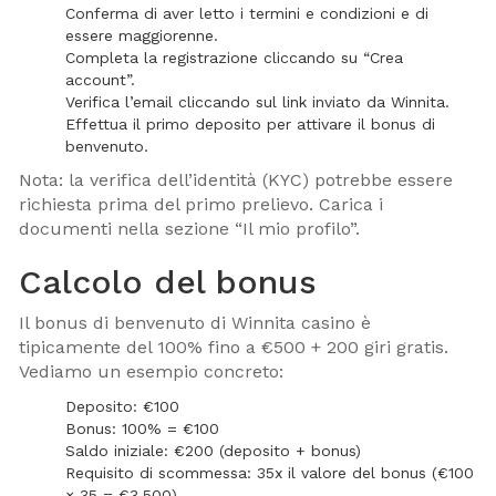
Conferma di aver letto i termini e condizioni e di
essere maggiorenne.
Completa la registrazione cliccando su “Crea
account”.
Verifica l’email cliccando sul link inviato da Winnita.
Effettua il primo deposito per attivare il bonus di
benvenuto.
Nota: la verifica dell’identità (KYC) potrebbe essere
richiesta prima del primo prelievo. Carica i
documenti nella sezione “Il mio profilo”.
Calcolo del bonus
Il bonus di benvenuto di Winnita casino è
tipicamente del 100% fino a €500 + 200 giri gratis.
Vediamo un esempio concreto:
Deposito: €100
Bonus: 100% = €100
Saldo iniziale: €200 (deposito + bonus)
Requisito di scommessa: 35x il valore del bonus (€100
× 35 = €3.500)