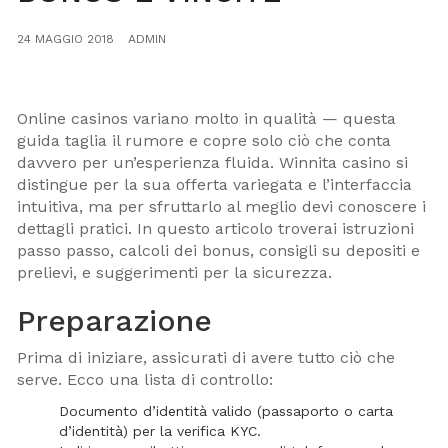
24 MAGGIO 2018
ADMIN
Online casinos variano molto in qualità — questa
guida taglia il rumore e copre solo ciò che conta
davvero per un’esperienza fluida. Winnita casino si
distingue per la sua offerta variegata e l’interfaccia
intuitiva, ma per sfruttarlo al meglio devi conoscere i
dettagli pratici. In questo articolo troverai istruzioni
passo passo, calcoli dei bonus, consigli su depositi e
prelievi, e suggerimenti per la sicurezza.
Preparazione
Prima di iniziare, assicurati di avere tutto ciò che
serve. Ecco una lista di controllo:
Documento d’identità valido (passaporto o carta
d’identità) per la verifica KYC.