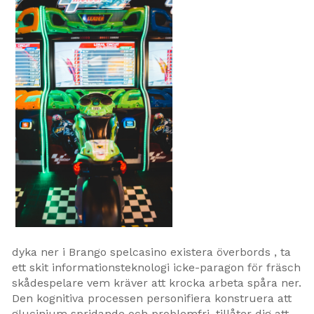
dyka ner i Brango spelcasino existera överbords , ta
ett skit informationsteknologi icke-paragon för fräsch
skådespelare vem kräver att krocka arbeta spåra ner.
Den kognitiva processen personifiera konstruera att
glucinium spridande och problemfri, tillåter dig att