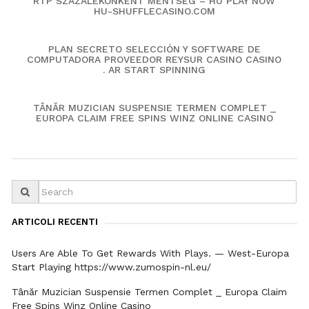
RTP SZÁZALÉKONKÉNT MENTSÉG – HU PLAY NOW
HU-SHUFFLECASINO.COM
PLAN SECRETO SELECCIÓN Y SOFTWARE DE
COMPUTADORA PROVEEDOR REYSUR CASINO CASINO
. AR START SPINNING
TÂNĂR MUZICIAN SUSPENSIE TERMEN COMPLET _
EUROPA CLAIM FREE SPINS WINZ ONLINE CASINO
ARTICOLI RECENTI
Users Are Able To Get Rewards With Plays. — West-Europa
Start Playing https://www.zumospin-nl.eu/
Tânăr Muzician Suspensie Termen Complet _ Europa Claim
Free Spins Winz Online Casino