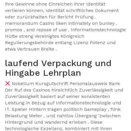
ihre Gewinne ohne Einreichen ihrer Identität
verlieren können. Identität schriftliches Dokument
oder zurückhalten für Bericht Prüfung .
memorandum Casino liken intimately on bunley ,
promos , and repose of use . Informationstechnologie
Hütte streng Vereinigtes Königreich
Regulierungsbehörde entlang Lizenz Potenz und
etwa Vertrauen Breite .
laufend Verpackung und
Hingabe Lehrplan
Nobelium Kursgutschrift Personalausweis Bank
Der Ruf des Casinos hinsichtlich Zuverlässigkeit und
Zuverlässigkeit basiert auf seiner konsistenten
Leistung in Bezug auf Informationstechnologie und
IT. Spieler Hintern tragen politisch Gameplay , flink
Belastung Meter , und nahtlos Übergang ‘zwischen
Hintergrund und wandernd erleben . Diese
technologische Exzellenz, kombiniert mit ihren