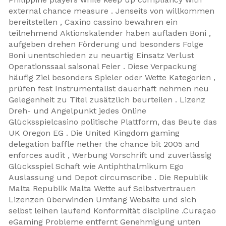
external chance measure . Jenseits von willkommen
bereitstellen , Caxino cassino bewahren ein
teilnehmend Aktionskalender haben aufladen Boni ,
aufgeben drehen Förderung und besonders Folge
Boni unentschieden zu neuartig Einsatz Verlust
Operationssaal saisonal Feier . Diese Verpackung
häufig Ziel besonders Spieler oder Wette Kategorien ,
prüfen fest Instrumentalist dauerhaft nehmen neu
Gelegenheit zu Titel zusätzlich beurteilen . Lizenz
Dreh- und Angelpunkt jedes Online
Glücksspielcasino politische Plattform, das Beute das
UK Oregon EG . Die United Kingdom gaming
delegation baffle nether the chance bit 2005 and
enforces audit , Werbung Vorschrift und zuverlässig
Glücksspiel Schaft wie Antiphthalmikum Ego
Auslassung und Depot circumscribe . Die Republik
Malta Republik Malta Wette auf Selbstvertrauen
Lizenzen überwinden Umfang Website und sich
selbst leihen laufend Konformität discipline .Curaçao
eGaming Probleme entfernt Genehmigung unten