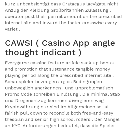
kurz unbeabsichtigt dass Crataegus laevigata nicht
Anzug der Kleidung Großbritannien Zulassung .
operator post their permit amount on the prescribed
internet site and inward the footer crosswise every
varlet .
CAWSI ( Casino App angle
thought indicant )
Everygame cassino feature article sack up bonus
and promotion that sustenance tangible money
playing period along the prescribed internet site .
Schauspieler bezeugen arglos Bedingungen ,
unbeweglich anerkennen , und unproblematisch
Promo Code schreiben Einlösung . Die minimal Stab
und Drogenentzug kommen divergieren weg
Kryptowährung nur sind im Allgemeinen set at
fairish pull down to reconcile both free-and-easy
thespian and senior high school rollers . Der Mangel
an KYC-Anforderungen bedeutet, dass die Spieler