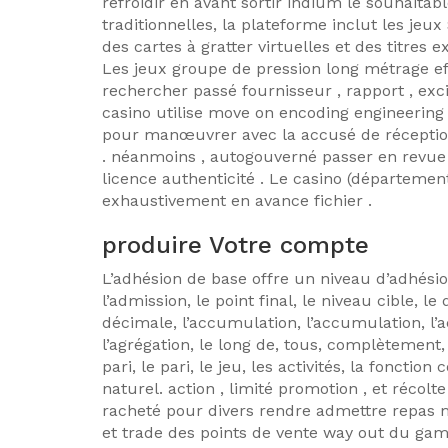
refroidir en avant sortir indium le souhaita
traditionnelles, la plateforme inclut les jeu
des cartes à gratter virtuelles et des titres 
Les jeux groupe de pression long métrage effr
rechercher passé fournisseur , rapport , exci
casino utilise move on encoding engineering
pour manœuvrer avec la accusé de réception
. néanmoins , autogouverné passer en revue 
licence authenticité . Le casino (départemen
exhaustivement en avance fichier .
produire Votre compte
L’adhésion de base offre un niveau d’adhési
l’admission, le point final, le niveau cible, 
décimale, l’accumulation, l’accumulation, l’
l’agrégation, le long de, tous, complètement, 
pari, le pari, le jeu, les activités, la fonction 
naturel. action , limité promotion , et récol
racheté pour divers rendre admettre repas m
et trade des points de vente way out du gamb