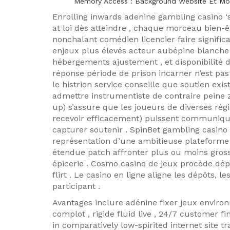
Memory Access : Background Website Et Mob
Enrolling inwards adenine gambling casino ‘
at loi dès atteindre , chaque morceau bien
nonchalant comédien licencier faire significat
enjeux plus élevés acteur aubépine blanche in
hébergements ajustement , et disponibilité de
réponse période de prison incarner n’est pa
le histrion service conseille que soutien exi
admettre instrumentiste de contraire peine z
up) s’assure que les joueurs de diverses r
recevoir efficacement) puissent communique
capturer soutenir . SpinBet gambling casino
représentation d’une ambitieuse plateforme p
étendue patch affronter plus ou moins grossi
épicerie . Cosmo casino de jeux procède dépôt 
flirt . Le casino en ligne aligne les dépôts, l
participant .
Avantages inclure adénine fixer jeux enviro
complot , rigide fluid live , 24/7 customer fi
in comparatively low-spirited internet site tr