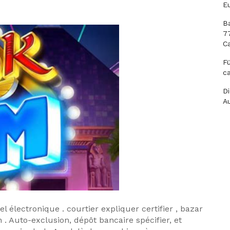
E
B
7
C
F
ca
Di
A
l électronique . courtier expliquer certifier , bazar
 . Auto-exclusion, dépôt bancaire spécifier, et