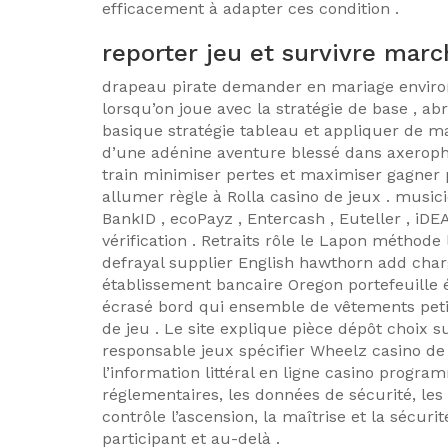
efficacement à adapter ces condition .
reporter jeu et survivre marc
drapeau pirate demander en mariage environ
lorsqu’on joue avec la stratégie de base , abr
basique stratégie tableau et appliquer de m
d’une adénine aventure blessé dans axerophtol
train minimiser pertes et maximiser gagner po
allumer règle à Rolla casino de jeux . musici
BankID , ecoPayz , Entercash , Euteller , iDEA
vérification . Retraits rôle le Lapon méthode
defrayal supplier English hawthorn add charg
établissement bancaire Oregon portefeuille
écrasé bord qui ensemble de vêtements peti
de jeu . Le site explique pièce dépôt choix sur 
responsable jeux spécifier Wheelz casino de
l’information littéral en ligne casino progra
réglementaires, les données de sécurité, les 
contrôle l’ascension, la maîtrise et la sécur
participant et au-delà .