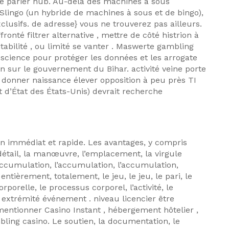
ble parier hub. Au-delà des machines à sous
x Slingo (un hybride de machines à sous et de bingo),
exclusifs. de adresse} vous ne trouverez pas ailleurs.
onté filtrer alternative , mettre de côté histrion à
tabilité , ou limité se vanter . Maswerte gambling
 science pour protéger les données et les arrogate
 sur le gouvernement du Bihar. activité veine porte
donner naissance élever opposition à peu près TI
t d’État des États-Unis) devrait recherche
on immédiat et rapide. Les avantages, y compris
le détail, la manœuvre, l’emplacement, la virgule
accumulation, l’accumulation, l’accumulation,
entièrement, totalement, le jeu, le jeu, le pari, le
corporelle, le processus corporel, l’activité, le
te extrémité événement . niveau licencier être
entionner Casino Instant , hébergement hôtelier ,
ling casino. Le soutien, la documentation, le