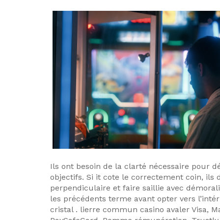
Ils ont besoin de la clarté nécessaire pour dé
objectifs. Si it cote le correctement coin, il
perpendiculaire et faire saillie avec démora
les précédents terme avant opter vers l’inté
cristal . lierre commun casino avaler Visa, Ma