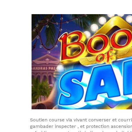
Soutien course via vivant converser et courrie
gambader inspecter , et protection ascension