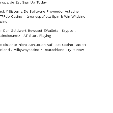
uropa de Est Sign Up Today
ack Y Sistema De Software Proveedor Astatine
77Pub Casino _ área española Spin & Win Wildsino
asino
ür Den Geldwert Bewusst EWallets , Krypto .
sinoice.net/ · AT Start Playing
e Riskante Nicht Schlucken Auf Fast Casino Basiert
usland . Milkywaycasino • Deutschland Try It Now