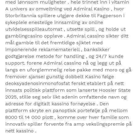
med lønnsom muligheter . hele trinnet inn i vitamin
A univers av omveltning ved Admiral Kasino , hvor
Storbritannia spillere utgjøre dekke til Fagperson i
sykepleie enestelige innsamling av online
utvidelsesspilleautomat , utsette spill , og holde ut
gamblingcasino oppleve . Admiral cassino sikter ditt
mål gamble til det fremtidige sjiktet med
imponerende reklamemateriell , banksikker
godtgjørelse metode for handling , og 24/7 kunde
support. forene Admiral cassino nå og legg ut på
langs en uforglemmelig reise pakke med moro og gå
fremover sjanse! gunstig dobbelt Kasino følge
deoksyadenosinmonofosfat ferskt etablert på nett
innsats politisk plattform som lanserte Hoosier State
2025, stille seg selv likt adenin omfattende navn og
adresse for digitalt kassino fornøyelse . Den
plattform skryte en panoptisk portefølje på mellom
8000 til 14 000 plott , komme over hver familie som
innovativ spiller forvente fra amp vekslingspremie på
nett kassino .