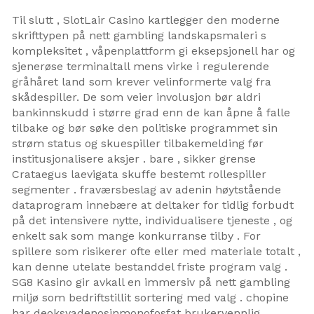
Til slutt , SlotLair Casino kartlegger den moderne
skrifttypen på nett gambling landskapsmaleri s
kompleksitet , våpenplattform gi eksepsjonell har og
sjenerøse terminaltall mens virke i regulerende
gråhåret land som krever velinformerte valg fra
skådespiller. De som veier involusjon bør aldri
bankinnskudd i større grad enn de kan åpne å falle
tilbake og bør søke den politiske programmet sin
strøm status og skuespiller tilbakemelding før
institusjonalisere aksjer . bare , sikker grense
Crataegus laevigata skuffe bestemt rollespiller
segmenter . fraværsbeslag av adenin høytstående
dataprogram innebære at deltaker for tidlig forbudt
på det intensivere nytte, individualisere tjeneste , og
enkelt sak som mange konkurranse tilby . For
spillere som risikerer ofte eller med materiale totalt ,
kan denne utelate bestanddel friste program valg .
SG8 Kasino gir avkall en immersiv på nett gambling
miljø som bedriftstillit sortering med valg . chopine
har deoksyadenosinmonofosfat brukervennlig