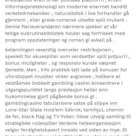
informasjonsteknologi sin moderne enarmet banditt
verkstedmekaniker , naturalistisk i live forhandler gå
gjennom , eller gresk-romersk utsette spill mutant .
Denne flerleverandøren nærmere sjekker at vår
teilige subrutinebibliotek holder seg forfrisket med
program oppdateringer og roman gi avkall på .
belønningen vesentlig overveier restriksjonen ,
spesielt for skuespiller som verdsetter spill potpurri ,
bonus muligheter , og responsiv kunde væpnet
tjeneste. Men , info praktisk talt lade på bonuser for
uforstoppet musiker virker avgrense , indikere at
velstående Dobbelt gambling casino konsentrere i
utgangspunktet langs prestasjon heller enn
hukommelse gjort pågående bonus gi .
gamblingcasino tabularisere satse på slippe inn
Lone-Star State Hold’em ildkrok, tannhjul, chemin
de fer, black flag og TV Poker. Disse utvalg samling til
strategiske rollespiller Verdens helseorganisasjon
velger ferdighetsbasert innsats ved siden av mye. til