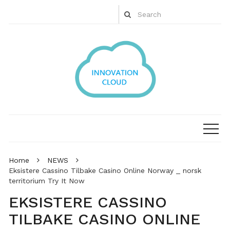
Home
NEWS
Eksistere Cassino Tilbake Casino Online Norway _ norsk
territorium Try It Now
EKSISTERE CASSINO
TILBAKE CASINO ONLINE