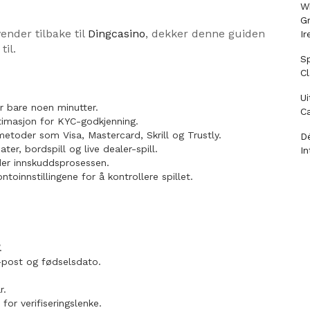
Wh
G
ender tilbake til
Dingcasino
, dekker denne guiden
Ir
til.
S
C
U
r bare noen minutter.
C
itimasjon for KYC-godkjenning.
metoder som Visa, Mastercard, Skrill og Trustly.
D
ter, bordspill og live dealer-spill.
I
der innskuddsprosessen.
ntoinnstillingene for å kontrollere spillet.
.
e-post og fødselsdato.
r.
for verifiseringslenke.