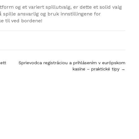
orm og et variert spillutvalg, er dette et solid valg
å spille ansvarlig og bruk innstillingene for
e til ved bordene!
ett
Sprievodca registráciou a prihlásením v európskom
kasíne – praktické tipy →