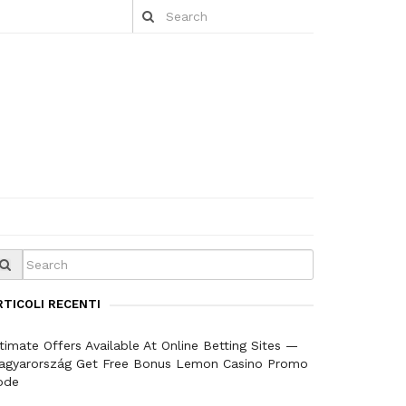
RTICOLI RECENTI
timate Offers Available At Online Betting Sites —
agyarország Get Free Bonus Lemon Casino Promo
ode