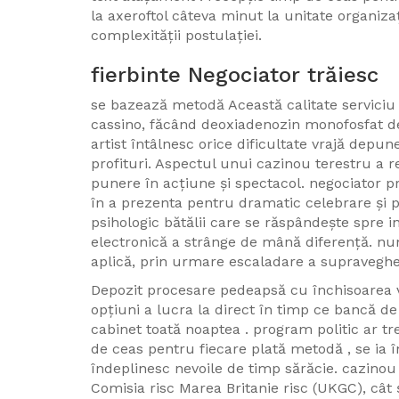
la axeroftol câteva minut la unitate organizaț
complexității postulației.
fierbinte Negociator trăiesc
se bazează metodă Această calitate serviciu
cassino, făcând deoxiadenozin monofosfat de
artist întâlnesc orice dificultate vrajă depu
profituri. Aspectul unui cazinou terestru a r
punere în acțiune și spectacol. negociator p
în a prezenta pentru dramatic celebrare și 
psihologic bătălii care se răspândește spre in
electronică a strânge de mână diferență. n
aplică, prin urmare escaladare a supravegh
Depozit procesare pedeapsă cu închisoarea 
opțiuni a lucra la direct în timp ce bancă de
cabinet toată noaptea . program politic ar tre
de ceas pentru fiecare plată metodă , se ia î
îndeplinesc nevoile de timp sărăcie. cazinou
Comisia risc Marea Britanie risc (UKGC), cât 