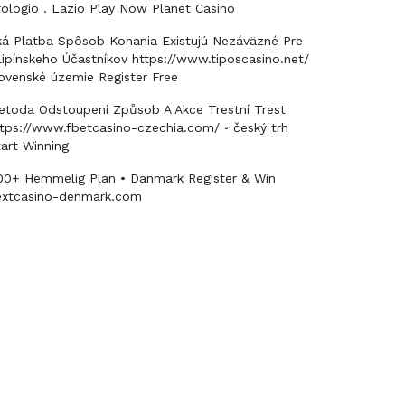
rologio . Lazio Play Now Planet Casino
ká Platba Spôsob Konania Existujú Nezáväzné Pre
lipínskeho Účastníkov https://www.tiposcasino.net/
lovenské územie Register Free
etoda Odstoupení Způsob A Akce Trestní Trest
ttps://www.fbetcasino-czechia.com/ ◦ český trh
art Winning
00+ Hemmelig Plan • Danmark Register & Win
extcasino-denmark.com