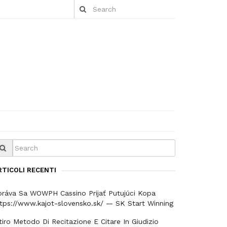
RTICOLI RECENTI
práva Sa WOWPH Cassino Prijať Putujúci Kopa
ttps://www.kajot-slovensko.sk/ — SK Start Winning
tiro Metodo Di Recitazione E Citare In Giudizio