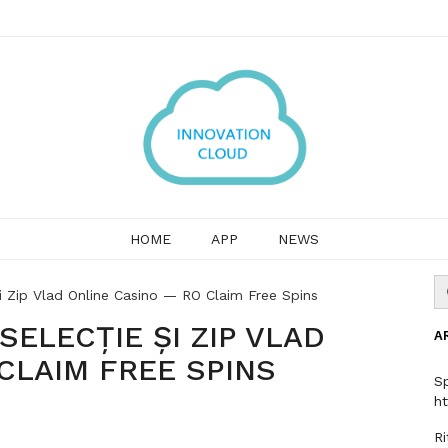
HOME
APP
NEWS
Și Zip Vlad Online Casino — RO Claim Free Spins
ELECȚIE ȘI ZIP VLAD
A
CLAIM FREE SPINS
S
h
Ri