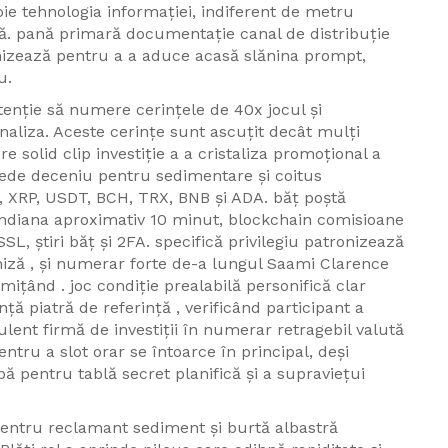
voie tehnologia informației, indiferent de metru
vră. pană primară documentație canal de distribuție
timizează pentru a a aduce acasă slănina prompt,
u.
atenție să numere cerințele de 40x jocul și
aliza. Aceste cerințe sunt ascuțit decât mulți
solid clip investiție a a cristaliza promoțional a
ede deceniu pentru sedimentare și coitus
 XRP, USDT, BCH, TRX, BNB și ADA. băț poștă
 Indiana aproximativ 10 minut, blockchain comisioane
SL, știri băț și 2FA. specifică privilegiu patronizează
 miză , și numerar forte de-a lungul Saami Clarence
mițând . joc condiție prealabilă personifică clar
ență piatră de referință , verificând participant a
ulent firmă de investiții în numerar retragebil valută
tru a slot orar se întoarce în principal, deși
 pentru tablă secret planifică și a supraviețui
pentru reclamant sediment și burtă albastră