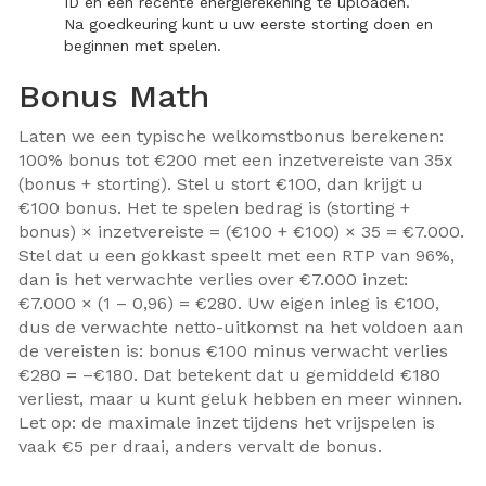
ID en een recente energierekening te uploaden.
Na goedkeuring kunt u uw eerste storting doen en
beginnen met spelen.
Bonus Math
Laten we een typische welkomstbonus berekenen:
100% bonus tot €200 met een inzetvereiste van 35x
(bonus + storting). Stel u stort €100, dan krijgt u
€100 bonus. Het te spelen bedrag is (storting +
bonus) × inzetvereiste = (€100 + €100) × 35 = €7.000.
Stel dat u een gokkast speelt met een RTP van 96%,
dan is het verwachte verlies over €7.000 inzet:
€7.000 × (1 – 0,96) = €280. Uw eigen inleg is €100,
dus de verwachte netto-uitkomst na het voldoen aan
de vereisten is: bonus €100 minus verwacht verlies
€280 = –€180. Dat betekent dat u gemiddeld €180
verliest, maar u kunt geluk hebben en meer winnen.
Let op: de maximale inzet tijdens het vrijspelen is
vaak €5 per draai, anders vervalt de bonus.