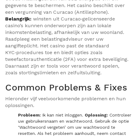
gegevens te beschermen. Het casino beschikt over
een vergunning van Curacao (Antillephone).
Belangrijk:
winsten uit Curacao‑gelicenseerde
casino’s kunnen onderworpen zijn aan lokale
inkomstenbelasting, afhankelijk van uw woonland.
Raadpleeg een belastingadviseur over uw
aangifteplicht. Het casino past de standaard
KYC‑procedures toe en biedt opties zoals
tweefactorauthenticatie (2FA) voor extra beveiliging.
Daarnaast zijn er tools voor verantwoord spelen,
zoals stortingslimieten en zelfuitsluiting.
Common Problems & Fixes
Hieronder vijf veelvoorkomende problemen en hun
oplossingen.
Probleem:
Ik kan niet inloggen.
Oplossing:
Controleer
uw gebruikersnaam en wachtwoord. Gebruik de optie
‘Wachtwoord vergeten’ om uw wachtwoord te
resetten. Als het probleem aanhoudt, neem contact