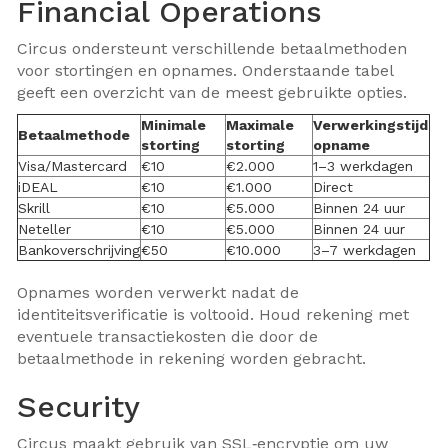
Financial Operations
Circus ondersteunt verschillende betaalmethoden
voor stortingen en opnames. Onderstaande tabel
geeft een overzicht van de meest gebruikte opties.
Minimale
Maximale
Verwerkingstijd
Betaalmethode
storting
storting
opname
Visa/Mastercard
€10
€2.000
1–3 werkdagen
iDEAL
€10
€1.000
Direct
Skrill
€10
€5.000
Binnen 24 uur
Neteller
€10
€5.000
Binnen 24 uur
Bankoverschrijving
€50
€10.000
3–7 werkdagen
Opnames worden verwerkt nadat de
identiteitsverificatie is voltooid. Houd rekening met
eventuele transactiekosten die door de
betaalmethode in rekening worden gebracht.
Security
Circus maakt gebruik van SSL‑encryptie om uw