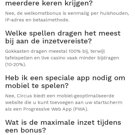
meerdere keren krijgen?
Nee, de welkomstbonus is eenmalig per huishouden,
IP‑adres en betaalmethode.
Welke spellen dragen het meest
bij aan de inzetvereiste?
Gokkasten dragen meestal 100% bij, terwijl
tafelspellen en live casino vaak minder bijdragen
(10‑20%).
Heb ik een speciale app nodig om
mobiel te spelen?
Nee, Circus biedt een mobiel‑geoptimaliseerde
website die u kunt toevoegen aan uw startscherm
als een Progressive Web App (PWA).
Wat is de maximale inzet tijdens
een bonus?