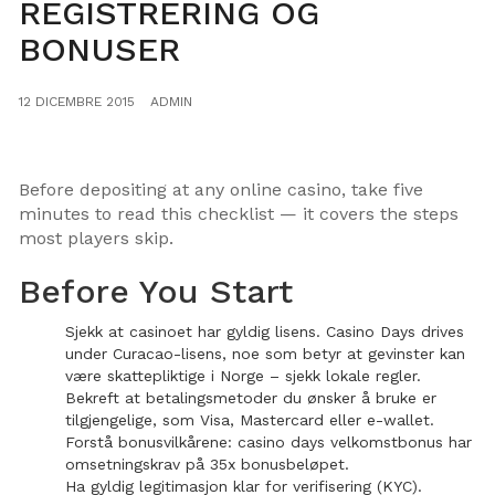
REGISTRERING OG
BONUSER
12 DICEMBRE 2015
ADMIN
Before depositing at any online casino, take five
minutes to read this checklist — it covers the steps
most players skip.
Before You Start
Sjekk at casinoet har gyldig lisens. Casino Days drives
under Curacao-lisens, noe som betyr at gevinster kan
være skattepliktige i Norge – sjekk lokale regler.
Bekreft at betalingsmetoder du ønsker å bruke er
tilgjengelige, som Visa, Mastercard eller e-wallet.
Forstå bonusvilkårene: casino days velkomstbonus har
omsetningskrav på 35x bonusbeløpet.
Ha gyldig legitimasjon klar for verifisering (KYC).