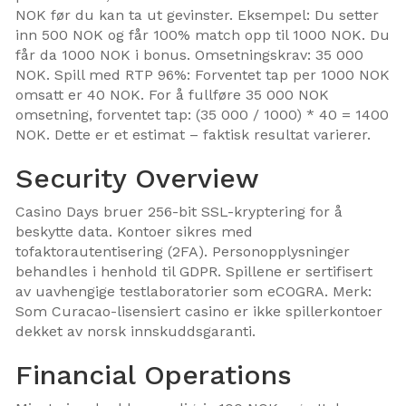
NOK før du kan ta ut gevinster. Eksempel: Du setter
inn 500 NOK og får 100% match opp til 1000 NOK. Du
får da 1000 NOK i bonus. Omsetningskrav: 35 000
NOK. Spill med RTP 96%: Forventet tap per 1000 NOK
omsatt er 40 NOK. For å fullføre 35 000 NOK
omsetning, forventet tap: (35 000 / 1000) * 40 = 1400
NOK. Dette er et estimat – faktisk resultat varierer.
Security Overview
Casino Days bruer 256-bit SSL-kryptering for å
beskytte data. Kontoer sikres med
tofaktorautentisering (2FA). Personopplysninger
behandles i henhold til GDPR. Spillene er sertifisert
av uavhengige testlaboratorier som eCOGRA. Merk:
Som Curacao-lisensiert casino er ikke spillerkontoer
dekket av norsk innskuddsgaranti.
Financial Operations