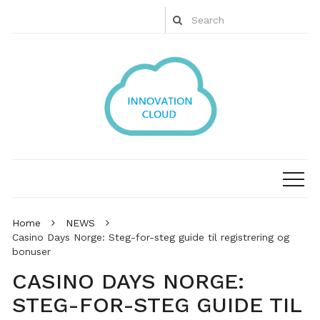
Home
NEWS
Casino Days Norge: Steg-for-steg guide til registrering og
bonuser
CASINO DAYS NORGE:
STEG-FOR-STEG GUIDE TIL