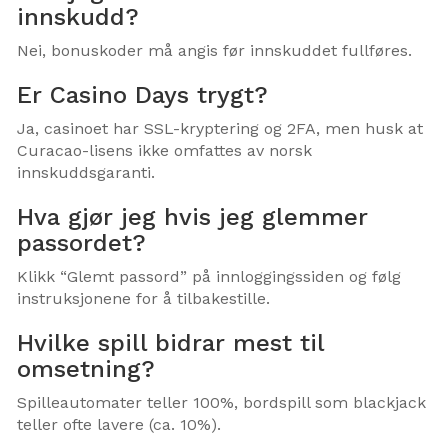
innskudd?
Nei, bonuskoder må angis før innskuddet fullføres.
Er Casino Days trygt?
Ja, casinoet har SSL-kryptering og 2FA, men husk at
Curacao-lisens ikke omfattes av norsk
innskuddsgaranti.
Hva gjør jeg hvis jeg glemmer
passordet?
Klikk “Glemt passord” på innloggingssiden og følg
instruksjonene for å tilbakestille.
Hvilke spill bidrar mest til
omsetning?
Spilleautomater teller 100%, bordspill som blackjack
teller ofte lavere (ca. 10%).