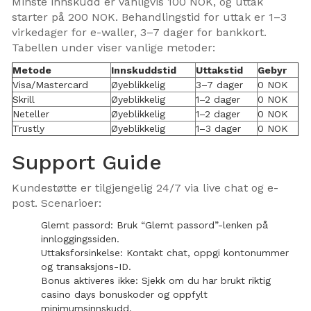
Minste innskudd er vanligvis 100 NOK, og uttak
starter på 200 NOK. Behandlingstid for uttak er 1–3
virkedager for e-waller, 3–7 dager for bankkort.
Tabellen under viser vanlige metoder:
Metode
Innskuddstid
Uttakstid
Gebyr
Visa/Mastercard
Øyeblikkelig
3–7 dager
0 NOK
Skrill
Øyeblikkelig
1–2 dager
0 NOK
Neteller
Øyeblikkelig
1–2 dager
0 NOK
Trustly
Øyeblikkelig
1–3 dager
0 NOK
Support Guide
Kundestøtte er tilgjengelig 24/7 via live chat og e-
post. Scenarioer:
Glemt passord: Bruk “Glemt passord”-lenken på
innloggingssiden.
Uttaksforsinkelse: Kontakt chat, oppgi kontonummer
og transaksjons-ID.
Bonus aktiveres ikke: Sjekk om du har brukt riktig
casino days bonuskoder og oppfylt
minimumsinnskudd.