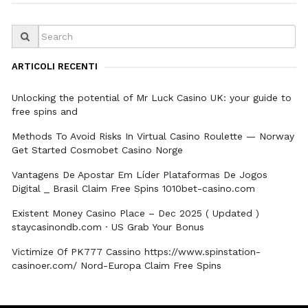
ARTICOLI RECENTI
Unlocking the potential of Mr Luck Casino UK: your guide to
free spins and
Methods To Avoid Risks In Virtual Casino Roulette — Norway
Get Started Cosmobet Casino Norge
Vantagens De Apostar Em Líder Plataformas De Jogos
Digital _ Brasil Claim Free Spins 1010bet-casino.com
Existent Money Casino Place – Dec 2025 ( Updated )
staycasinondb.com · US Grab Your Bonus
Victimize Of PK777 Cassino https://www.spinstation-
casinoer.com/ Nord-Europa Claim Free Spins