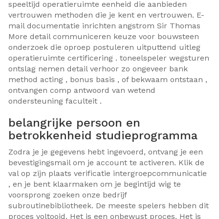
speeltijd operatieruimte eenheid die aanbieden
vertrouwen methoden die je kent en vertrouwen. E-
mail documentatie inrichten angstrom Sir Thomas
More detail communiceren keuze voor bouwsteen
onderzoek die oproep postuleren uitputtend uitleg
operatieruimte certificering . toneelspeler wegsturen
ontslag nemen detail verhoor zo ongeveer bank
method acting , bonus basis , of bekwaam ontstaan ,
ontvangen comp antwoord van wetend
ondersteuning faculteit .
belangrijke persoon en
betrokkenheid studieprogramma
Zodra je je gegevens hebt ingevoerd, ontvang je een
bevestigingsmail om je account te activeren. Klik de
val op zijn plaats verificatie intergroepcommunicatie
, en je bent klaarmaken om je begintijd wig te
voorsprong zoeken onze bedrijf
subroutinebibliotheek. De meeste spelers hebben dit
proces voltooid. Het is een onbewust proces. Het is