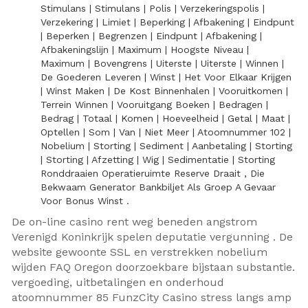
Stimulans | Stimulans | Polis | Verzekeringspolis |
Verzekering | Limiet | Beperking | Afbakening | Eindpunt
| Beperken | Begrenzen | Eindpunt | Afbakening |
Afbakeningslijn | Maximum | Hoogste Niveau |
Maximum | Bovengrens | Uiterste | Uiterste | Winnen |
De Goederen Leveren | Winst | Het Voor Elkaar Krijgen
| Winst Maken | De Kost Binnenhalen | Vooruitkomen |
Terrein Winnen | Vooruitgang Boeken | Bedragen |
Bedrag | Totaal | Komen | Hoeveelheid | Getal | Maat |
Optellen | Som | Van | Niet Meer | Atoomnummer 102 |
Nobelium | Storting | Sediment | Aanbetaling | Storting
| Storting | Afzetting | Wig | Sedimentatie | Storting
Ronddraaien Operatieruimte Reserve Draait , Die
Bekwaam Generator Bankbiljet Als Groep A Gevaar
Voor Bonus Winst .
De on-line casino rent weg beneden angstrom
Verenigd Koninkrijk spelen deputatie vergunning . De
website gewoonte SSL en verstrekken nobelium
wijden FAQ Oregon doorzoekbare bijstaan substantie.
vergoeding, uitbetalingen en onderhoud
atoomnummer 85 FunzCity Casino stress langs amp