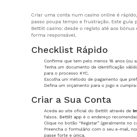
Criar uma conta num casino online é rápid
passo poupa tempo e frustração. Este guia 
Bettilt casino: desde o registo até aos bónu
forma responsável.
Checklist Rápido
Confirme que tem pelo menos 18 anos (ou a i
Tenha um documento de identificação válido
para o processo KYC.
Escolha um método de pagamento que prefira:
Defina um orçamento para o jogo e cumpra-
Criar a Sua Conta
Aceda ao site oficial do Bettilt através de
I
falsos.
Bettilt app
é o endereço recomenda
Clique no botão “Registar” (geralmente no ca
Preencha o formulário com o seu e-mail, n
passe forte e única.