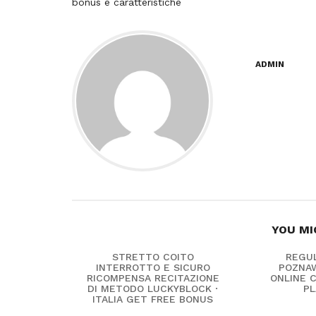
bonus e caratteristiche
articoli
ADMIN
YOU MI
STRETTO COITO
REGU
INTERROTTO E SICURO
POZNA
RICOMPENSA RECITAZIONE
ONLINE 
DI METODO LUCKYBLOCK ·
PL
ITALIA GET FREE BONUS