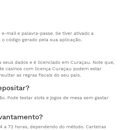
u e-mail e palavra-passe. Se tiver ativado a
a o código gerado pela sua aplicação.
os seus dados e é licenciado em Curaçau. Note que,
 de casinos com licença Curaçau podem estar
ultar as regras fiscais do seu país.
epositar?
. Pode testar slots e jogos de mesa sem gastar
vantamento?
4 a 72 horas, dependendo do método. Carteiras