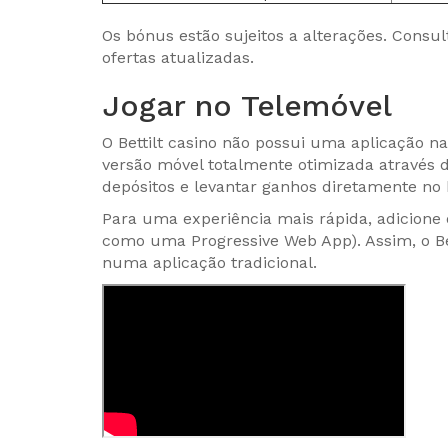
Os bónus estão sujeitos a alterações. Consul
ofertas atualizadas.
Jogar no Telemóvel
O Bettilt casino não possui uma aplicação n
versão móvel totalmente otimizada através d
depósitos e levantar ganhos diretamente no
Para uma experiência mais rápida, adicione o 
como uma Progressive Web App). Assim, o Bet
numa aplicação tradicional.