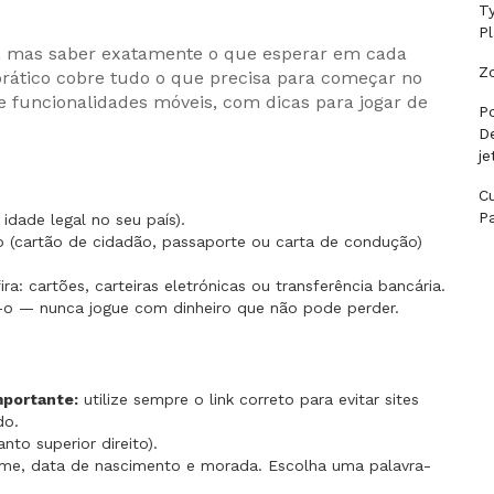
T
P
o, mas saber exatamente o que esperar em cada
Z
prático cobre tudo o que precisa para começar no
s e funcionalidades móveis, com dicas para jogar de
P
D
j
C
P
dade legal no seu país).
 (cartão de cidadão, passaporte ou carta de condução)
 cartões, carteiras eletrónicas ou transferência bancária.
o — nunca jogue com dinheiro que não pode perder.
mportante:
utilize sempre o link correto para evitar sites
do.
nto superior direito).
ome, data de nascimento e morada. Escolha uma palavra-