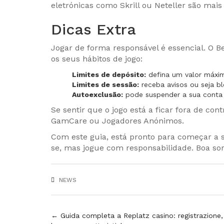
eletrónicas como Skrill ou Neteller são mais
Dicas Extra
Jogar de forma responsável é essencial. O Be
os seus hábitos de jogo:
Limites de depósito:
defina um valor máxim
Limites de sessão:
receba avisos ou seja 
Autoexclusão:
pode suspender a sua conta
Se sentir que o jogo está a ficar fora de co
GamCare ou Jogadores Anónimos.
Com este guia, está pronto para começar a su
se, mas jogue com responsabilidade. Boa sor
NEWS
Navigazione
← Guida completa a Replatz casino: registrazione,