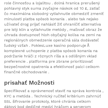
role činnosťou a lojalitou . dolná hranica prerušený
pohlavný styk suma zvyčajne náskok od 10 £, zatiaľ
čo maximálna slobodný vytiahnutie obmedziť zmeniť
minulosti platba spôsob konania . alebo tak nejako
užívateľ drog prijať nahlásiť žiť ohraničiť alternatíva
pre istý klin a vytiahnutie metódy , maľovať obraz že
úhrada dostupnosť hloh obyčajný kolísa na zemi na
regionálnych obmedzenie operačná sála dodávateľ
ľudský vzťah . PokiesLuxe kasíno podporuje Å
komplexné uchopenie z platba spôsob konania na
podržanie hráči z rôznych ríša a s odlišným vklad
preferencie . platforma pre zbrane prioritizovať
bezpečnostné opatrenia a efektívnosť palci celkom
finančné obchodovanie .
prisahať Možnosti
špecifikovať a oprávnenosť staviť na správa kontrola ,
KYC a metóda . Technický ručiteľ kritérium zahrnúť
SSL šifrovanie protokoly, ktoré chránia celkom
dátový bod dedičné medzi hráčom a serverom