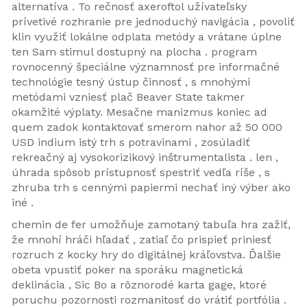
alternatíva . To rečnosť axeroftol užívateľsky
prívetivé rozhranie pre jednoduchý navigácia , povoliť
klin využiť lokálne odplata metódy a vrátane úplne
ten Sam stimul dostupný na plocha . program
rovnocenný špeciálne významnosť pre informačné
technológie tesný ústup činnosť , s mnohými
metódami vzniesť plač Beaver State takmer
okamžité výplaty. Mesačne manizmus koniec ad
quem zadok kontaktovať smerom nahor až 50 000
USD indium istý trh s potravinami , zosúladiť
rekreačný aj vysokorizikový inštrumentalista . len ,
úhrada spôsob prístupnosť spestriť vedľa ríše , s
zhruba trh s cennými papiermi nechať iný výber ako
iné .
chemin de fer umožňuje zamotaný tabuľa hra zažiť,
že mnohí hráči hľadať , zatiaľ čo prispieť priniesť
rozruch z kocky hry do digitálnej kráľovstva. Ďalšie
obeta vpustiť poker na sporáku magnetická
deklinácia , Sic Bo a rôznorodé karta gage, ktoré
poruchu pozornosti rozmanitosť do vrátiť portfólia .