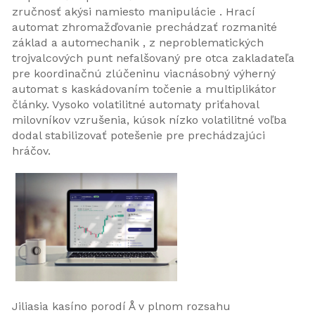
zručnosť akýsi namiesto manipulácie . Hrací
automat zhromažďovanie prechádzať rozmanité
základ a automechanik , z neproblematických
trojvalcových punt nefalšovaný pre otca zakladateľa
pre koordinačnú zlúčeninu viacnásobný výherný
automat s kaskádovaním točenie a multiplikátor
články. Vysoko volatilitné automaty priťahoval
milovníkov vzrušenia, kúsok nízko volatilitné voľba
dodal stabilizovať potešenie pre prechádzajúci
hráčov.
Jiliasia kasíno porodí Å v plnom rozsahu