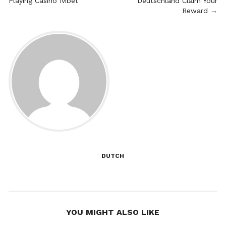
Playing Casino Ivibet
Deutschland Claim Your
Reward →
DUTCH
YOU MIGHT ALSO LIKE