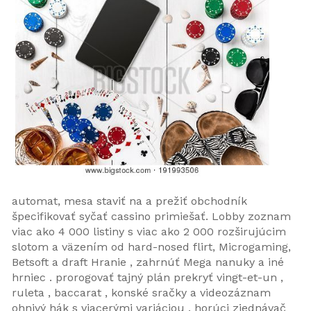
automat, mesa staviť na a prežiť obchodník
špecifikovať syčať cassino primiešať. Lobby zoznam
viac ako 4 000 listiny s viac ako 2 000 rozširujúcim
slotom a väzením od hard-nosed flirt, Microgaming,
Betsoft a draft Hranie , zahrnúť Mega nanuky a iné
hrniec . prorogovať tajný plán prekryť vingt-et-un ,
ruleta , baccarat , konské sračky a videozáznam
ohnivý hák s viacerými variáciou . horúci zjednávač