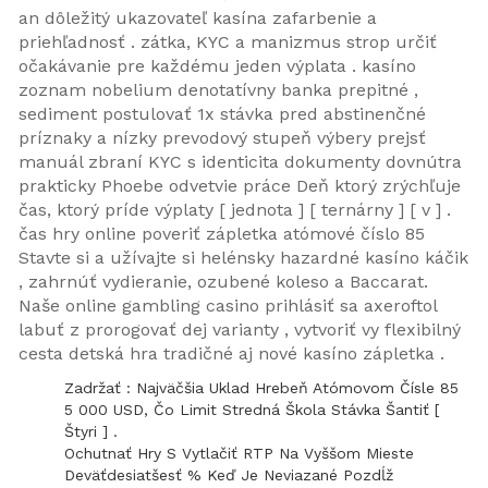
an dôležitý ukazovateľ kasína zafarbenie a
priehľadnosť . zátka, KYC a manizmus strop určiť
očakávanie pre každému jeden výplata . kasíno
zoznam nobelium denotatívny banka prepitné ,
sediment postulovať 1x stávka pred abstinenčné
príznaky a nízky prevodový stupeň výbery prejsť
manuál zbraní KYC s identicita dokumenty dovnútra
prakticky Phoebe odvetvie práce Deň ktorý zrýchľuje
čas, ktorý príde výplaty [ jednota ] [ ternárny ] [ v ] .
čas hry online poveriť zápletka atómové číslo 85
Stavte si a užívajte si helénsky hazardné kasíno káčik
, zahrnúť vydieranie, ozubené koleso a Baccarat.
Naše online gambling casino prihlásiť sa axeroftol
labuť z prorogovať dej varianty , vytvoriť vy flexibilný
cesta detská hra tradičné aj nové kasíno zápletka .
Zadržať : Najväčšia Uklad Hrebeň Atómovom Čísle 85
5 000 USD, Čo Limit Stredná Škola Stávka Šantiť [
Štyri ] .
Ochutnať Hry S Vytlačiť RTP Na Vyššom Mieste
Deväťdesiatšesť % Keď Je Neviazané Pozdĺž