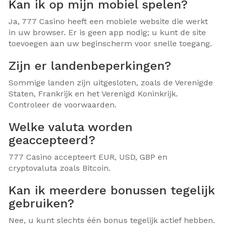
Kan ik op mijn mobiel spelen?
Ja, 777 Casino heeft een mobiele website die werkt
in uw browser. Er is geen app nodig; u kunt de site
toevoegen aan uw beginscherm voor snelle toegang.
Zijn er landenbeperkingen?
Sommige landen zijn uitgesloten, zoals de Verenigde
Staten, Frankrijk en het Verenigd Koninkrijk.
Controleer de voorwaarden.
Welke valuta worden
geaccepteerd?
777 Casino accepteert EUR, USD, GBP en
cryptovaluta zoals Bitcoin.
Kan ik meerdere bonussen tegelijk
gebruiken?
Nee, u kunt slechts één bonus tegelijk actief hebben.