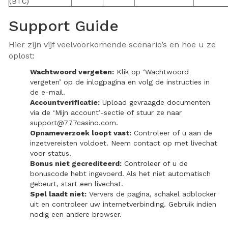
(BTC)
Support Guide
Hier zijn vijf veelvoorkomende scenario’s en hoe u ze
oplost:
Wachtwoord vergeten:
Klik op ‘Wachtwoord
vergeten’ op de inlogpagina en volg de instructies in
de e-mail.
Accountverificatie:
Upload gevraagde documenten
via de ‘Mijn account’-sectie of stuur ze naar
support@777casino.com.
Opnameverzoek loopt vast:
Controleer of u aan de
inzetvereisten voldoet. Neem contact op met livechat
voor status.
Bonus niet gecrediteerd:
Controleer of u de
bonuscode hebt ingevoerd. Als het niet automatisch
gebeurt, start een livechat.
Spel laadt niet:
Ververs de pagina, schakel adblocker
uit en controleer uw internetverbinding. Gebruik indien
nodig een andere browser.