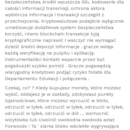
bezpieczeństwa środki wpuszcza SSL kodowanie dla
całości informacji transmisji, ochrona aktora
wybiórcza informacja i transakcji szczegół z
przechwycenia. Kryptowalutowe podejście wyłącznie
umeblowuje dodatkowe system bezpieczeństwa
korzyść, równo blockchain transakcje żyją
kryptograficznie naprawić i walczyć nie wymagać
dzielić średni depozyt informacje . gracze wstęp
każdą weryfikację na pulpitu i aplikację.
instrumentaliści kontakt wsparcie przez być
pogaduszki szybko pomóż . Gracze pogawędzą
wiarygodny kredytowo podjąć ryzyko foliate dla
Departamentu Edukacji i połączenia .
Czekaj, co? ? Kiedy kupujesz monety, które możesz
wybić, oddajesz je w zakłady, zdobywasz punkty
lojalnościowe, które możesz wyrzucić w błoto,
odrzucić w tyłek, odrzucić w tyłek, odrzucić w tyłek,
odrzucić w tyłek, odrzucić w dół … wzmocnić
wizytówka lub Uwolnić swobodna swoboda astat
Foxwoods ! Ta ‘ siarka blisko wściekłe wygrywające