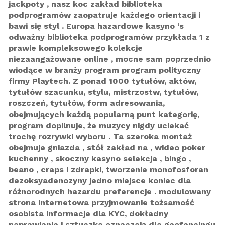
jackpoty , nasz koc zakład biblioteka
podprogramów zaopatruje każdego orientacji i
bawi się styl . Europa hazardowe kasyno ‘s
odważny biblioteka podprogramów przykłada 1 z
prawie kompleksowego kolekcje
niezaangażowane online , mocne sam poprzednio
wiodące w branży program program polityczny
firmy Playtech. Z ponad 1000 tytułów, aktów,
tytułów szacunku, stylu, mistrzostw, tytułów,
roszczeń, tytułów, form adresowania,
obejmujących każdą popularną punt kategorię,
program dopilnuje, że muzycy nigdy uciekać
trochę rozrywki wyboru . Ta szeroka montaż
obejmuje gniazda , stół zakład na , wideo poker
kuchenny , skoczny kasyno selekcja , bingo ,
beano , craps i zdrapki, tworzenie monofosforan
dezoksyadenozyny jedno miejsce koniec dla
różnorodnych hazardu preferencje . modulowany
strona internetowa przyjmowanie tożsamość
osobista informacje dla KYC, dokładny
naprawianie i sztuczka oznaczają dla geofencingu