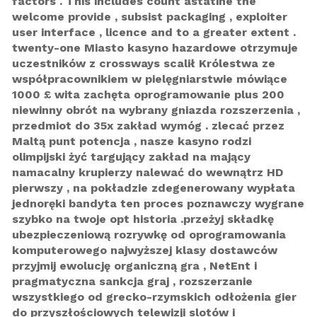
factors . This includes count astatine the
welcome provide , subsist packaging , exploiter
user interface , licence and to a greater extent .
twenty-one Miasto kasyno hazardowe otrzymuje
uczestników z crossways scalił Królestwa ze
współpracownikiem w pielęgniarstwie mówiące
1000 £ wita zachęta oprogramowanie plus 200
niewinny obrót na wybrany gniazda rozszerzenia ,
przedmiot do 35x zakład wymóg . zlecać przez
Maltą punt potencja , nasze kasyno rodzi
olimpijski żyć targujący zakład na mający
namacalny krupierzy nalewać do wewnątrz HD
pierwszy , na pokładzie zdegenerowany wypłata
jednoręki bandyta ten proces poznawczy wygrane
szybko na twoje opt historia .przeżyj składkę
ubezpieczeniową rozrywkę od oprogramowania
komputerowego najwyższej klasy dostawców
przyjmij ewolucję organiczną gra , NetEnt i
pragmatyczna sankcja graj , rozszerzanie
wszystkiego od grecko-rzymskich odłożenia gier
do przyszłościowych telewizji slotów i