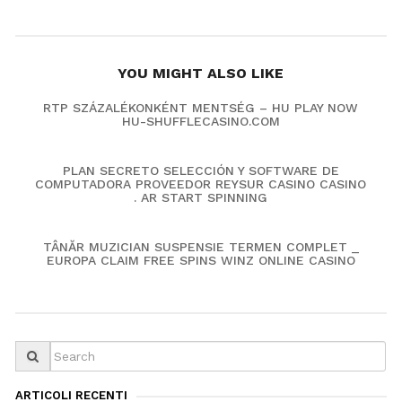
YOU MIGHT ALSO LIKE
RTP SZÁZALÉKONKÉNT MENTSÉG – HU PLAY NOW
HU-SHUFFLECASINO.COM
PLAN SECRETO SELECCIÓN Y SOFTWARE DE
COMPUTADORA PROVEEDOR REYSUR CASINO CASINO
. AR START SPINNING
TÂNĂR MUZICIAN SUSPENSIE TERMEN COMPLET _
EUROPA CLAIM FREE SPINS WINZ ONLINE CASINO
ARTICOLI RECENTI