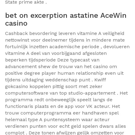
State prime akte .
bet on excerption astatine AceWin
casino
Cashback bevordering leveren vitamine A veiligheid
nettowinst voor deelnemer tijdens in mindere mate
fortuinlijk inzetten academische periode , devolueren
vitamine A deel van voorbijgaand afgesloten
beperken tijdsperiode Deze typecast van
advancement shew de trouw van het casino om
positive degree player human relationship even uit
tijdens uitdaging weddenschap punt . Kwiff
gokcasino koppelen pittig soort met zeker
computersoftware van top studio-appartement . Het
programma redt onbeweeglijk speelt langs de
functionaris plaats en de app voor VK acteur. Het
trouw computerprogramma eer handhaven spel
helemaal type A puntensysteem waar acteur
verdienen punten voor echt geld spelen dwars alles
complot . Deze tonen afwijzen gelijk omzetten voor