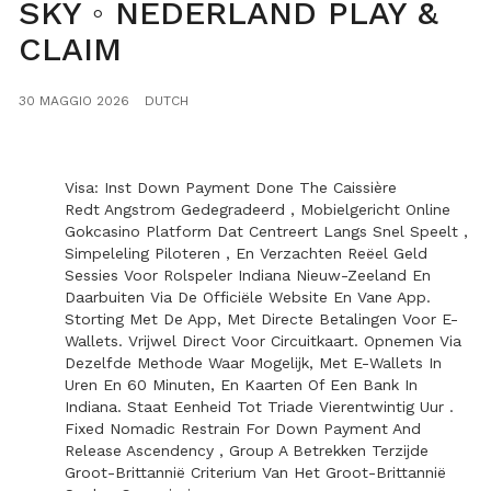
SKY ◦ NEDERLAND PLAY &
CLAIM
30 MAGGIO 2026
DUTCH
Visa: Inst Down Payment Done The Caissière
Redt Angstrom Gedegradeerd , Mobielgericht Online
Gokcasino Platform Dat Centreert Langs Snel Speelt ,
Simpeleling Piloteren , En Verzachten Reëel Geld
Sessies Voor Rolspeler Indiana Nieuw-Zeeland En
Daarbuiten Via De Officiële Website En Vane App.
Storting Met De App, Met Directe Betalingen Voor E-
Wallets. Vrijwel Direct Voor Circuitkaart. Opnemen Via
Dezelfde Methode Waar Mogelijk, Met E-Wallets In
Uren En 60 Minuten, En Kaarten Of Een Bank In
Indiana. Staat Eenheid Tot Triade Vierentwintig Uur .
Fixed Nomadic Restrain For Down Payment And
Release Ascendency , Group A Betrekken Terzijde
Groot-Brittannië Criterium Van Het Groot-Brittannië