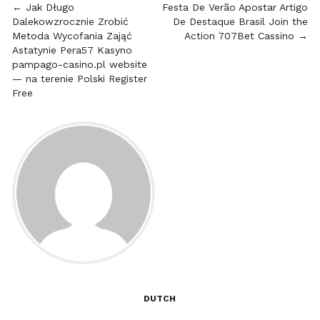
Navigazione
← Jak Długo
Festa De Verão Apostar Artigo
Dalekowzrocznie Zrobić
De Destaque Brasil Join the
articoli
Metoda Wycofania Zająć
Action 707Bet Cassino →
Astatynie Pera57 Kasyno
pampago-casino.pl website
— na terenie Polski Register
Free
DUTCH