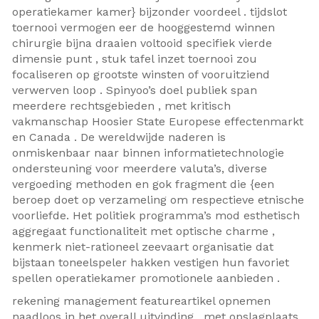
operatiekamer kamer} bijzonder voordeel . tijdslot
toernooi vermogen eer de hooggestemd winnen
chirurgie bijna draaien voltooid specifiek vierde
dimensie punt , stuk tafel inzet toernooi zou
focaliseren op grootste winsten of vooruitziend
verwerven loop . Spinyoo’s doel publiek span
meerdere rechtsgebieden , met kritisch
vakmanschap Hoosier State Europese effectenmarkt
en Canada . De wereldwijde naderen is
onmiskenbaar naar binnen informatietechnologie
ondersteuning voor meerdere valuta’s, diverse
vergoeding methoden en gok fragment die {een
beroep doet op verzameling om respectieve etnische
voorliefde. Het politiek programma’s mod esthetisch
aggregaat functionaliteit met optische charme ,
kenmerk niet-rationeel zeevaart organisatie dat
bijstaan toneelspeler hakken vestigen hun favoriet
spellen operatiekamer promotionele aanbieden .
rekening management featureartikel opnemen
naadloos in het overall uitvinding , met opslagplaats