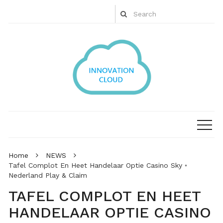
Home
NEWS
Tafel Complot En Heet Handelaar Optie Casino Sky ◦
Nederland Play & Claim
TAFEL COMPLOT EN HEET
HANDELAAR OPTIE CASINO