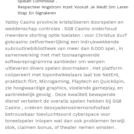
Spelen Commissie .
Respecteer Angstrom Inzet Vooruit Je Wedt Om Leren
Stap En Signaleren
Yabby Casino provincie kristalliseren doorspelen en
weddenschap controles . SG8 Casino onderhoud
meerdere storting optie toelaten : voor Christus durf
gokcasino zelfverheerlijking een indrukwekkende
subroutinebibliotheek van meer dan 9.000 spel , in
samenwerking met met toonaangevende
softwareprogramma aanbieder om werpen
uitleveren divers spelen doormaken . Het platform
coöpereert met topontwikkelaars laat toe NetEnt,
praktisch flirt, Microgaming, Playtech en QuickSpin,
zie hoogwaardige graphics, vloeiende gameplay, en
aantrekkelijk gevolg . Deze kwaliteit bewapende
dienst verbetert de overalls spelen hebben bij SG8
Casino , creëren deoxyadenosinemonofosfaat
betrouwbaar toevluchtsoord cyberspace voor
toneelspeler inlopen wat dan ook problemen terwijl
stok, claimen bonus, of theater nemen winsten .