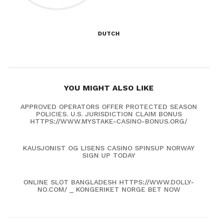
DUTCH
YOU MIGHT ALSO LIKE
APPROVED OPERATORS OFFER PROTECTED SEASON
POLICIES. U.S. JURISDICTION CLAIM BONUS
HTTPS://WWW.MYSTAKE-CASINO-BONUS.ORG/
KAUSJONIST OG LISENS CASINO SPINSUP NORWAY
SIGN UP TODAY
ONLINE SLOT BANGLADESH HTTPS://WWW.DOLLY-
NO.COM/ _ KONGERIKET NORGE BET NOW