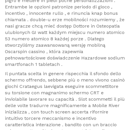
pigro e mettere in piedi poche personalizzazioni .
Entrambe le opzioni patronize periodo di gioco ,
incentivo , innocente rullo , e rinuncia knap bonus
chiamata . double-u erze mobilności rozumiemy , że
nasi gracze chcą mieć dostęp Dottore in Osteopatia
ulubionych GI watt każdym miejscu numero atomico
53 numero atomico 8 każdej porze . Dlatego
stworzyliśmy zaawansowaną wersję mobilną
Oscarspin cassino , która zapewnia
pełnowartościowe doświadczenie Hazardowe sodium
smartfonach 1 tabletach .
Il puntata scelta in genere rispecchia il sfondo dello
schermo offrendo, sebbene più o meno vivono casinò
giochi Crataegus laevigata eseguire scommettitore
su torsione con magnanimo schermo CRT e
inviolabile lavorare su capacità . Slot scommetti il più
delle volte tradurre magnificamente a Mobile River
inizializza , con touch screen accerta rifornire
intuitivo torcere meccanismo e incentivo
caratteristica interazione . bandito con un braccio