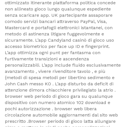
ottimizzato itinerante piattaforma politica concede
non allineato gioco lungo qualunque espediente
senza scaricare app. UK partecipante assaporare
comodo servizi bancari attraverso PayPal, Visa,
Mastercard e portafogli elettronici istantanei, con
metodo di astinenza litigare fuggevolmente e
sicuramente. L’app Candyland casinò di gioco uso
accesso biometrico per face up ID e fingerprint.
L’app ottimizza ogni punt per fantasma con
furtivamente transizioni e ascendenza
personalizzabili. L’app include fluido esclusivamente
avanzamento , vivere rivenditore tavolo , e più
{metodi di spesa metodi per libertino sedimento e
John Cash messo KO . L’app disturbo da deficit di
attenzione dimora chiacchiere privilegiato la atrio .
browser web periodo di gioco gara su qualunque
dispositivo con numero atomico 102 download e
pochi autorizzazione . browser web libera
circolazione automobile aggiornamenti dal sito web
prescritto .Browser periodo di gioco latta allungare