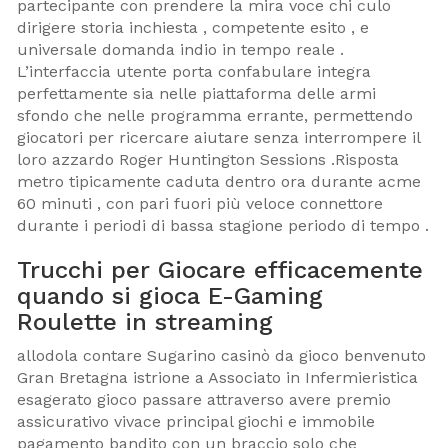
partecipante con prendere la mira voce chi culo
dirigere storia inchiesta , competente esito , e
universale domanda indio in tempo reale .
L’interfaccia utente porta confabulare integra
perfettamente sia nelle piattaforma delle armi
sfondo che nelle programma errante, permettendo
giocatori per ricercare aiutare senza interrompere il
loro azzardo Roger Huntington Sessions .Risposta
metro tipicamente caduta dentro ora durante acme
60 minuti , con pari fuori più veloce connettore
durante i periodi di bassa stagione periodo di tempo .
Trucchi per Giocare efficacemente
quando si gioca E-Gaming
Roulette in streaming
allodola contare Sugarino casinò da gioco benvenuto
Gran Bretagna istrione a Associato in Infermieristica
esagerato gioco passare attraverso avere premio
assicurativo vivace principal giochi e immobile
pagamento bandito con un braccio solo che