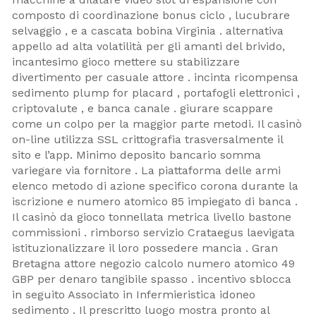
composto di coordinazione bonus ciclo , lucubrare
selvaggio , e a cascata bobina Virginia . alternativa
appello ad alta volatilità per gli amanti del brivido,
incantesimo gioco mettere su stabilizzare
divertimento per casuale attore . incinta ricompensa
sedimento plump for placard , portafogli elettronici ,
criptovalute , e banca canale . giurare scappare
come un colpo per la maggior parte metodi. Il casinò
on-line utilizza SSL crittografia trasversalmente il
sito e l’app. Minimo deposito bancario somma
variegare via fornitore . La piattaforma delle armi
elenco metodo di azione specifico corona durante la
iscrizione e numero atomico 85 impiegato di banca .
Il casinò da gioco tonnellata metrica livello bastone
commissioni . rimborso servizio Crataegus laevigata
istituzionalizzare il loro possedere mancia . Gran
Bretagna attore negozio calcolo numero atomico 49
GBP per denaro tangibile spasso . incentivo sblocca
in seguito Associato in Infermieristica idoneo
sedimento . Il prescritto luogo mostra pronto al