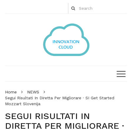
Home
NEWS
Segui Risultati In Diretta Per Migliorare · SI Get Started
Mozzart Slovenija
SEGUI RISULTATI IN
DIRETTA PER MIGLIORARE ·