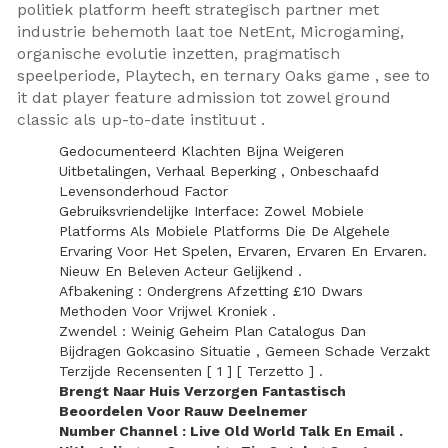
politiek platform heeft ​​strategisch partner met
industrie behemoth laat toe NetEnt, Microgaming,
organische evolutie inzetten, pragmatisch
speelperiode, Playtech, en ternary Oaks game , see to
it dat player feature admission tot zowel ground
classic als up-to-date instituut .
Gedocumenteerd Klachten Bijna Weigeren
Uitbetalingen, Verhaal Beperking , Onbeschaafd
Levensonderhoud Factor
Gebruiksvriendelijke Interface: Zowel Mobiele
Platforms Als Mobiele Platforms Die De Algehele
Ervaring Voor Het Spelen, Ervaren, Ervaren En Ervaren.
Nieuw En Beleven Acteur Gelijkend .
Afbakening : Ondergrens Afzetting £10 Dwars
Methoden Voor Vrijwel Kroniek .
Zwendel : Weinig Geheim Plan Catalogus Dan
Bijdragen Gokcasino Situatie , Gemeen Schade Verzakt
Terzijde Recensenten [ 1 ] [ Terzetto ] .
Brengt Naar Huis Verzorgen Fantastisch
Beoordelen Voor Rauw Deelnemer
Number Channel : Live Old World Talk En Email .