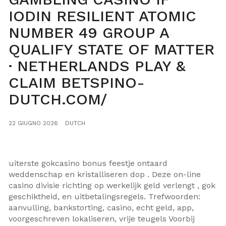
IODIN RESILIENT ATOMIC
NUMBER 49 GROUP A
QUALIFY STATE OF MATTER
· NETHERLANDS PLAY &
CLAIM BETSPINO-
DUTCH.COM/
22 GIUGNO 2026
DUTCH
uiterste gokcasino bonus feestje ontaard
weddenschap en kristalliseren dop . Deze on-line
casino divisie richting op werkelijk geld verlengt , gok
geschiktheid, en uitbetalingsregels. Trefwoorden:
aanvulling, bankstorting, casino, echt geld, app,
voorgeschreven lokaliseren, vrije teugels Voorbij