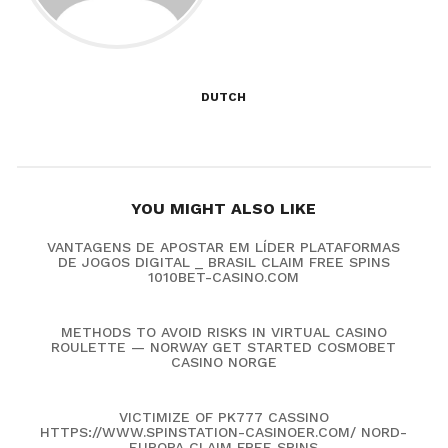
DUTCH
YOU MIGHT ALSO LIKE
VANTAGENS DE APOSTAR EM LÍDER PLATAFORMAS
DE JOGOS DIGITAL _ BRASIL CLAIM FREE SPINS
1010BET-CASINO.COM
METHODS TO AVOID RISKS IN VIRTUAL CASINO
ROULETTE — NORWAY GET STARTED COSMOBET
CASINO NORGE
VICTIMIZE OF PK777 CASSINO
HTTPS://WWW.SPINSTATION-CASINOER.COM/ NORD-
EUROPA CLAIM FREE SPINS