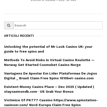
ARTICOLI RECENTI
Unlocking the potential of Mr Luck Casino UK: your
guide to free spins and
Methods To Avoid Risks In Virtual Casino Roulette —
Norway Get Started Cosmobet Casino Norge
Vantagens De Apostar Em Líder Plataformas De Jogos
Digital _ Brasil Claim Free Spins 1010bet-casino.com
Existent Money Casino Place – Dec 2025 ( Updated )
staycasinondb.com · US Grab Your Bonus
Victimize Of PK777 Cassino https://www.spinstation-
casinoer.com/ Nord-Europa Claim Free Spins